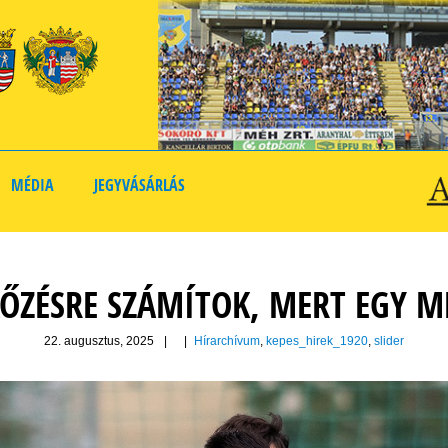
MÉDIA
JEGYVÁSÁRLÁS
ŐZÉSRE SZÁMÍTOK, MERT EGY ME
22. augusztus, 2025
|
|
Hírarchívum
,
kepes_hirek_1920
,
slider