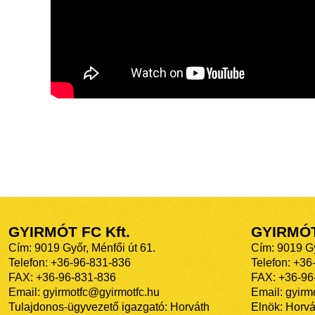
GYIRMÓT FC Kft.
GYIRMÓ
Cím: 9019 Győr, Ménfői út 61.
Cím: 9019 Gy
Telefon: +36-96-831-836
Telefon: +36
FAX: +36-96-831-836
FAX: +36-96
Email: gyirmotfc@gyirmotfc.hu
Email: gyir
Tulajdonos-ügyvezető igazgató: Horváth
Elnök: Horvá