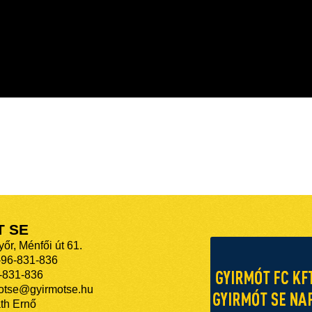
T SE
őr, Ménfői út 61.
-96-831-836
-831-836
motse@gyirmotse.hu
th Ernő