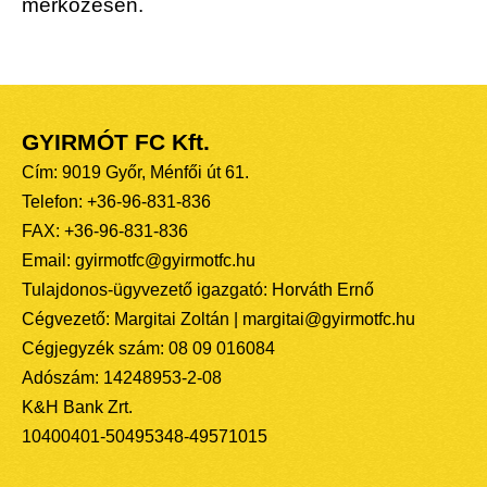
mérkőzésen.
GYIRMÓT FC Kft.
Cím: 9019 Győr, Ménfői út 61.
Telefon: +36-96-831-836
FAX: +36-96-831-836
Email: gyirmotfc@gyirmotfc.hu
Tulajdonos-ügyvezető igazgató: Horváth Ernő
Cégvezető: Margitai Zoltán | margitai@gyirmotfc.hu
Cégjegyzék szám: 08 09 016084
Adószám: 14248953-2-08
K&H Bank Zrt.
10400401-50495348-49571015