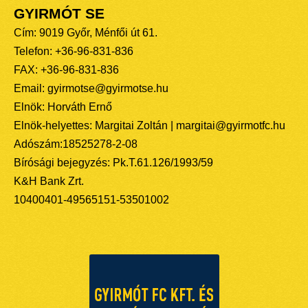
GYIRMÓT SE
Cím: 9019 Győr, Ménfői út 61.
Telefon: +36-96-831-836
FAX: +36-96-831-836
Email: gyirmotse@gyirmotse.hu
Elnök: Horváth Ernő
Elnök-helyettes: Margitai Zoltán | margitai@gyirmotfc.hu
Adószám:18525278-2-08
Bírósági bejegyzés: Pk.T.61.126/1993/59
K&H Bank Zrt.
10400401-49565151-53501002