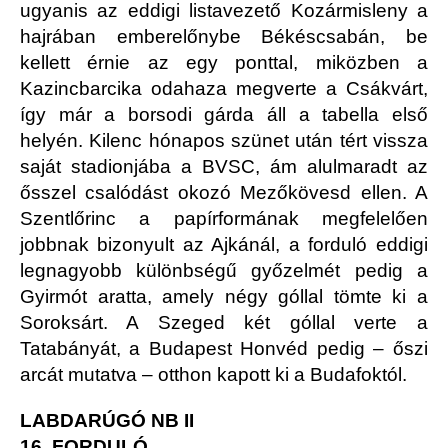
ugyanis az eddigi listavezető Kozármisleny a
hajrában emberelőnybe Békéscsabán, be
kellett érnie az egy ponttal, miközben a
Kazincbarcika odahaza megverte a Csákvárt,
így már a borsodi gárda áll a tabella első
helyén. Kilenc hónapos szünet után tért vissza
saját stadionjába a BVSC, ám alulmaradt az
ősszel csalódást okozó Mezőkövesd ellen. A
Szentlőrinc a papírformának megfelelően
jobbnak bizonyult az Ajkánál, a forduló eddigi
legnagyobb különbségű győzelmét pedig a
Gyirmót aratta, amely négy góllal tömte ki a
Soroksárt. A Szeged két góllal verte a
Tatabányát, a Budapest Honvéd pedig – őszi
arcát mutatva – otthon kapott ki a Budafoktól.
LABDARÚGÓ NB II
16. FORDULÓ