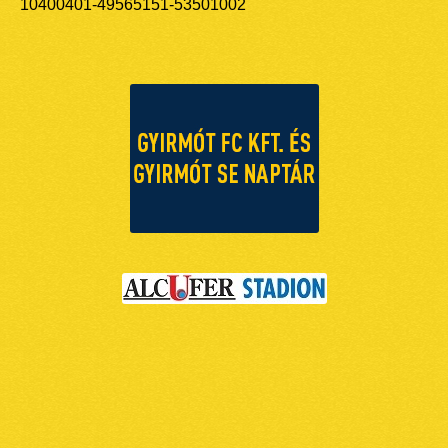
10400401-49565151-53501002