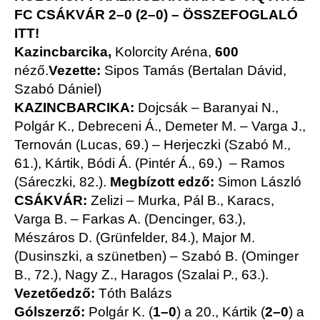
FC CSÁKVÁR 2–0 (2–0) –
ÖSSZEFOGLALÓ
ITT!
Kazincbarcika,
Kolorcity Aréna,
600
néző.
Vezette:
Sipos Tamás (Bertalan Dávid,
Szabó Dániel)
KAZINCBARCIKA:
Dojcsák – Baranyai N.,
Polgár K., Debreceni Á., Demeter M. – Varga J.,
Ternován (Lucas, 69.) – Herjeczki (Szabó M.,
61.), Kártik, Bódi Á. (Pintér Á., 69.) – Ramos
(Sáreczki, 82.).
Megbízott edző:
Simon László
CSÁKVÁR:
Zelizi – Murka, Pál B., Karacs,
Varga B. – Farkas A. (Dencinger, 63.),
Mészáros D. (Grünfelder, 84.), Major M.
(Dusinszki, a szünetben) – Szabó B. (Ominger
B., 72.), Nagy Z., Haragos (Szalai P., 63.).
Vezetőedző:
Tóth Balázs
Gólszerző:
Polgár K. (
1–0
) a 20., Kártik (
2–0
) a