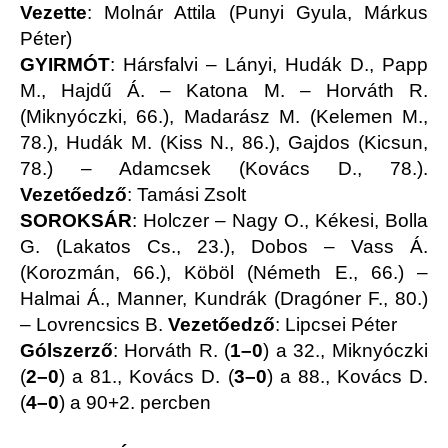
Vezette
: Molnár Attila (Punyi Gyula, Márkus
Péter)
GYIRMÓT
: Hársfalvi – Lányi, Hudák D., Papp
M., Hajdű Á. – Katona M. – Horváth R.
(Miknyóczki, 66.), Madarász M. (Kelemen M.,
78.), Hudák M. (Kiss N., 86.), Gajdos (Kicsun,
78.) – Adamcsek (Kovács D., 78.).
Vezetőedző
: Tamási Zsolt
SOROKSÁR
: Holczer – Nagy O., Kékesi, Bolla
G. (Lakatos Cs., 23.), Dobos – Vass Á.
(Korozmán, 66.), Köböl (Németh E., 66.) –
Halmai Á., Manner, Kundrák (Dragóner F., 80.)
– Lovrencsics B.
Vezetőedző
: Lipcsei Péter
Gólszerző
: Horváth R. (
1–0
) a 32., Miknyóczki
(
2–0
) a 81., Kovács D. (
3–0
) a 88., Kovács D.
(
4–0
) a 90+2. percben