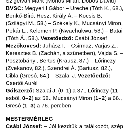
Szigetvári Márk (Mohos Milán, Dobos Dávid)
BVSC:
Megyeri I Gábor – Ureche (Tóth K., 68.),
Benkő-Bíró, Hesz, Király Á. – Kocsis B.
(Szilágyi M., 58.) – Székely K., Mucsányi Miron,
Pekár L., Kelemen P. (Nwachukwu, 58.) – Batai
(Tóth Á., 58.).
Vezetőedző:
Csábi József
Mezőkövesd:
Juhász I. – Csirmaz, Varjas Z.,
Keresztes B. (Zachán, a szünetben), Vajda S. –
Posztobányi, Bertus (Krausz, 87.) – Lőrinczy
(Zvekanov, 82.), Szendrei Á. (Bartusz, 82.),
Cibla (Gresó, 64.) – Szalai J.
Vezetőedző:
Csertői Aurél
Gólszerző:
Szalai J. (
0–1
) a 37., Lőrinczy (11-
esből,
0–2
) az 58., Mucsányi Miron (
1–2
) a 66.,
Gresó (
1–3
) a 76. percben
MESTERMÉRLEG
Csábi József:
– Jól kezdtük a találkozót, szép