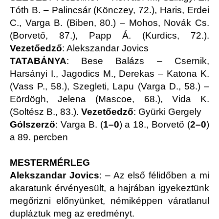
Tóth B. – Palincsár (Könczey, 72.), Haris, Erdei
C., Varga B. (Biben, 80.) – Mohos, Novák Cs.
(Borvető, 87.), Papp Á. (Kurdics, 72.).
Vezetőedző
: Alekszandar Jovics
TATABÁNYA
: Bese Balázs – Csernik,
Harsányi I., Jagodics M., Derekas – Katona K.
(Vass P., 58.), Szegleti, Lapu (Varga D., 58.) –
Eördögh, Jelena (Mascoe, 68.), Vida K.
(Soltész B., 83.).
Vezetőedző
: Gyürki Gergely
Gólszerző
: Varga B. (
1–0
) a 18., Borvető (
2–0
)
a 89. percben
MESTERMÉRLEG
Alekszandar Jovics
: – Az első félidőben a mi
akaratunk érvényesült, a hajrában igyekeztünk
megőrizni előnyünket, némiképpen váratlanul
dupláztuk meg az eredményt.