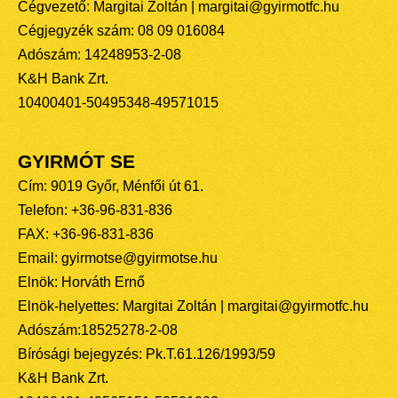
Cégvezető: Margitai Zoltán | margitai@gyirmotfc.hu
Cégjegyzék szám: 08 09 016084
Adószám: 14248953-2-08
K&H Bank Zrt.
10400401-50495348-49571015
GYIRMÓT SE
Cím: 9019 Győr, Ménfői út 61.
Telefon: +36-96-831-836
FAX: +36-96-831-836
Email: gyirmotse@gyirmotse.hu
Elnök: Horváth Ernő
Elnök-helyettes: Margitai Zoltán | margitai@gyirmotfc.hu
Adószám:18525278-2-08
Bírósági bejegyzés: Pk.T.61.126/1993/59
K&H Bank Zrt.