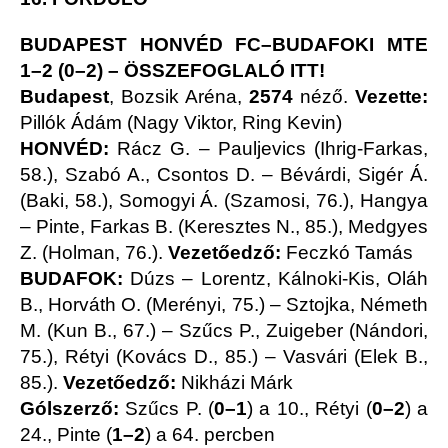
BUDAPEST HONVÉD FC–BUDAFOKI MTE
1–2 (0–2) –
ÖSSZEFOGLALÓ ITT!
Budapest
, Bozsik Aréna,
2574
néző.
Vezette:
Pillók Ádám (Nagy Viktor, Ring Kevin)
HONVÉD:
Rácz G. – Pauljevics (Ihrig-Farkas,
58.), Szabó A., Csontos D. – Bévárdi, Sigér Á.
(Baki, 58.), Somogyi Á. (Szamosi, 76.), Hangya
– Pinte, Farkas B. (Keresztes N., 85.), Medgyes
Z. (Holman, 76.).
Vezetőedző:
Feczkó Tamás
BUDAFOK:
Dúzs – Lorentz, Kálnoki-Kis, Oláh
B., Horváth O. (Merényi, 75.) – Sztojka, Németh
M. (Kun B., 67.) – Szűcs P., Zuigeber (Nándori,
75.), Rétyi (Kovács D., 85.) – Vasvári (Elek B.,
85.).
Vezetőedző:
Nikházi Márk
Gólszerző:
Szűcs P. (
0–1
) a 10., Rétyi (
0–2
) a
24., Pinte (
1–2
) a 64. percben