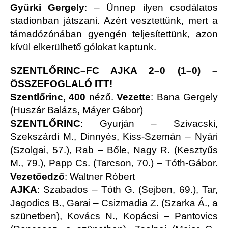
Gyürki Gergely
: – Ünnep ilyen csodálatos
stadionban játszani. Azért vesztettünk, mert a
támadózónában gyengén teljesítettünk, azon
kívül elkerülhető gólokat kaptunk.
SZENTLŐRINC–FC AJKA 2–0 (1–0) –
ÖSSZEFOGLALÓ ITT!
Szentlőrinc, 400
néző.
Vezette
: Bana Gergely
(Huszár Balázs, Máyer Gábor)
SZENTLŐRINC
: Gyurján – Szivacski,
Szekszárdi M., Dinnyés, Kiss-Szemán – Nyári
(Szolgai, 57.), Rab – Bőle, Nagy R. (Kesztyűs
M., 79.), Papp Cs. (Tarcson, 70.) – Tóth-Gábor.
Vezetőedző
: Waltner Róbert
AJKA
: Szabados – Tóth G. (Sejben, 69.), Tar,
Jagodics B., Garai – Csizmadia Z. (Szarka Á., a
szünetben), Kovács N., Kopácsi – Pantovics