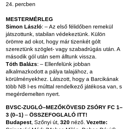
24. percben
MESTERMÉRLEG
Simon László
: – Az első félidőben remekül
játszottunk, stabilan védekeztünk. Külön
örömre ad okot, hogy már tizenkét gólt
szereztünk szöglet- vagy szabadrúgás után. A
második gól után sem álltunk vissza.
Tóth Balázs
: – Ellenfelünk jobban
alkalmazkodott a pálya talajához, a
körülményekhez. Látszott, hogy a Barcikának
több NB I-es múlttal rendelkező játékosa van, s
megérdemelten nyert.
BVSC-ZUGLÓ
–MEZŐKÖVESD ZSÓRY FC 1–
3 (0–1)
–
ÖSSZEFOGLALÓ ITT!
Budapest
, Szőnyi út,
320
néző.
Vezette: