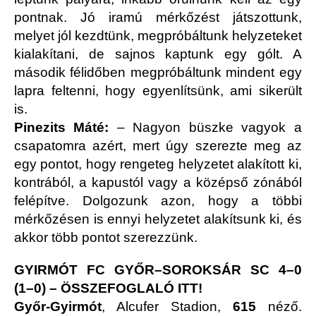
pontnak. Jó iramú mérkőzést játszottunk,
melyet jól kezdtünk, megpróbáltunk helyzeteket
kialakítani, de sajnos kaptunk egy gólt. A
második félidőben megpróbáltunk mindent egy
lapra feltenni, hogy egyenlítsünk, ami sikerült
is.
Pinezits Máté:
– Nagyon büszke vagyok a
csapatomra azért, mert úgy szerezte meg az
egy pontot, hogy rengeteg helyzetet alakított ki,
kontrából, a kapustól vagy a középső zónából
felépítve. Dolgozunk azon, hogy a többi
mérkőzésen is ennyi helyzetet alakítsunk ki, és
akkor több pontot szerezzünk.
GYIRMÓT FC GYŐR–SOROKSÁR SC 4–0
(1–0) –
ÖSSZEFOGLALÓ ITT!
Győr-Gyirmót
, Alcufer Stadion,
615
néző.