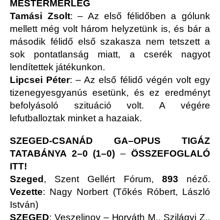
MESTERMÉRLEG
Tamási Zsolt
: – Az első félidőben a gólunk
mellett még volt három helyzetünk is, és bár a
második félidő első szakasza nem tetszett a
sok pontatlanság miatt, a cserék nagyot
lendítettek játékunkon.
Lipcsei Péter
: – Az első félidő végén volt egy
tizenegyesgyanús esetünk, és ez eredményt
befolyásoló szituáció volt. A végére
lefutballoztak minket a hazaiak.
SZEGED-CSANÁD GA–OPUS TIGÁZ
TATABÁNYA 2–0 (1–0)
–
ÖSSZEFOGLALÓ
ITT!
Szeged
, Szent Gellért Fórum,
893
néző.
Vezette
: Nagy Norbert (Tőkés Róbert, László
István)
SZEGED
: Veszelinov – Horváth M., Szilágyi Z.,