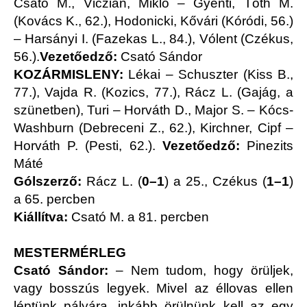
Csató M., Viczián, Mikló – Gyenti, Tóth M.
(Kovács K., 62.), Hodonicki, Kővári (Kóródi, 56.)
– Harsányi I. (Fazekas L., 84.), Vólent (Czékus,
56.).
Vezetőedző:
Csató Sándor
KOZÁRMISLENY:
Lékai – Schuszter (Kiss B.,
77.), Vajda R. (Kozics, 77.), Rácz L. (Gajág, a
szünetben), Turi – Horváth D., Major S. – Kócs-
Washburn (Debreceni Z., 62.), Kirchner, Cipf –
Horváth P. (Pesti, 62.).
Vezetőedző:
Pinezits
Máté
Gólszerző:
Rácz L. (
0–1
) a 25., Czékus (
1–1
)
a 65. percben
Kiállítva:
Csató M. a 81. percben
MESTERMÉRLEG
Csató Sándor:
– Nem tudom, hogy örüljek,
vagy bosszús legyek. Mivel az éllovas ellen
léptünk pályára, inkább örülnünk kell az egy