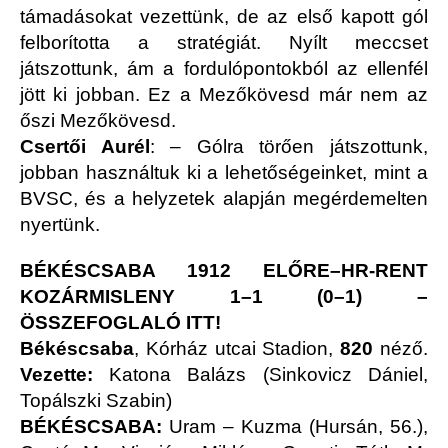
támadásokat vezettünk, de az első kapott gól
felborította a stratégiát. Nyílt meccset
játszottunk, ám a fordulópontokból az ellenfél
jött ki jobban. Ez a Mezőkövesd már nem az
őszi Mezőkövesd.
Csertői Aurél
: – Gólra törően játszottunk,
jobban használtuk ki a lehetőségeinket, mint a
BVSC, és a helyzetek alapján megérdemelten
nyertünk.
BÉKÉSCSABA 1912 ELŐRE–HR-RENT
KOZÁRMISLENY 1–1 (0–1) –
ÖSSZEFOGLALÓ ITT!
Békéscsaba
, Kórház utcai Stadion,
820
néző.
Vezette:
Katona Balázs (Sinkovicz Dániel,
Topálszki Szabin)
BÉKÉSCSABA:
Uram – Kuzma (Hursán, 56.),