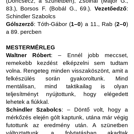
(Doncsecz, a szünetben), Zsolnai (Major G.,
83.), Borsos F. (Bobál G., 69.).
Vezetőedző
:
Schindler Szabolcs
Gólszerző
: Tóth-Gábor (
1–0
) a 11., Rab (
2–0
)
a 89. percben
MESTERMÉRLEG
Waltner Róbert
: – Ennél jobb meccset,
remekebb kezdést elképzelni sem tudtam
volna. Rengeteg minden visszaköszönt, amit a
felkészülés során gyakoroltunk. Mind
mentálisan, mind taktikailag is olyan
teljesítményt nyújtottunk, hogy elégedett
lehetek a fiúkkal.
Schindler Szabolcs
: – Döntő volt, hogy a
mérkőzés elején gólt kaptunk, utána már végig
futottunk az eredmény után. A szünetben
változtattunk, a folytatásban akadtak