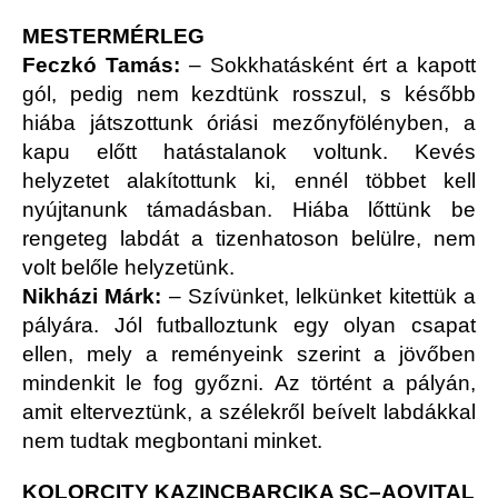
MESTERMÉRLEG
Feczkó Tamás:
– Sokkhatásként ért a kapott
gól, pedig nem kezdtünk rosszul, s később
hiába játszottunk óriási mezőnyfölényben, a
kapu előtt hatástalanok voltunk. Kevés
helyzetet alakítottunk ki, ennél többet kell
nyújtanunk támadásban. Hiába lőttünk be
rengeteg labdát a tizenhatoson belülre, nem
volt belőle helyzetünk.
Nikházi Márk:
– Szívünket, lelkünket kitettük a
pályára. Jól futballoztunk egy olyan csapat
ellen, mely a reményeink szerint a jövőben
mindenkit le fog győzni. Az történt a pályán,
amit elterveztünk, a szélekről beívelt labdákkal
nem tudtak megbontani minket.
KOLORCITY KAZINCBARCIKA SC–AQVITAL