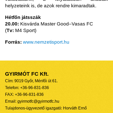
helyzeteink is, de azok rendre kimaradtak.
Hétfőn játsszák
20.00:
Kisvárda Master Good–Vasas FC
(
Tv:
M4 Sport)
Forrás:
www.nemzetisport.hu
GYIRMÓT FC Kft.
Cím: 9019 Győr, Ménfői út 61.
Telefon: +36-96-831-836
FAX: +36-96-831-836
Email: gyirmotfc@gyirmotfc.hu
Tulajdonos-ügyvezető igazgató: Horváth Ernő