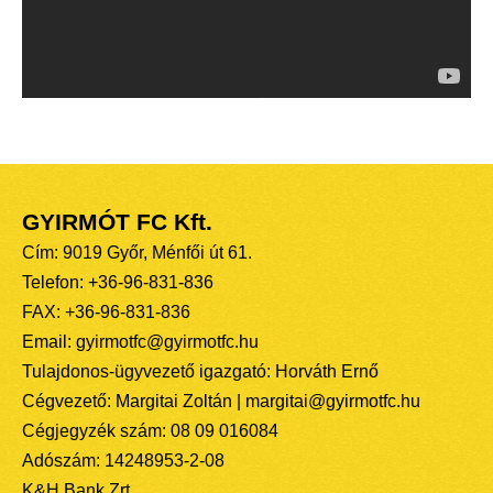
GYIRMÓT FC Kft.
Cím: 9019 Győr, Ménfői út 61.
Telefon: +36-96-831-836
FAX: +36-96-831-836
Email: gyirmotfc@gyirmotfc.hu
Tulajdonos-ügyvezető igazgató: Horváth Ernő
Cégvezető: Margitai Zoltán | margitai@gyirmotfc.hu
Cégjegyzék szám: 08 09 016084
Adószám: 14248953-2-08
K&H Bank Zrt.