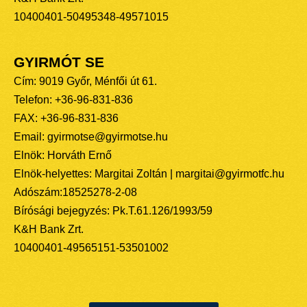
10400401-50495348-49571015
GYIRMÓT SE
Cím: 9019 Győr, Ménfői út 61.
Telefon: +36-96-831-836
FAX: +36-96-831-836
Email: gyirmotse@gyirmotse.hu
Elnök: Horváth Ernő
Elnök-helyettes: Margitai Zoltán | margitai@gyirmotfc.hu
Adószám:18525278-2-08
Bírósági bejegyzés: Pk.T.61.126/1993/59
K&H Bank Zrt.
10400401-49565151-53501002