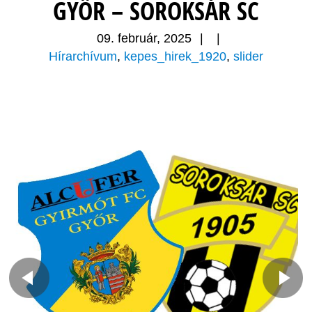
GYŐR – SOROKSÁR SC
09. február, 2025
|
|
Hírarchívum
,
kepes_hirek_1920
,
slider