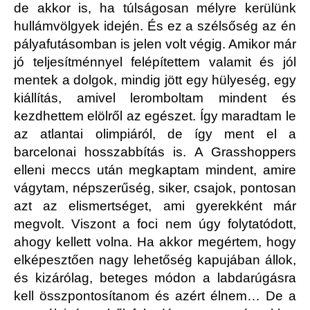
de akkor is, ha túlságosan mélyre kerülünk
hullámvölgyek idején. És ez a szélsőség az én
pályafutásomban is jelen volt végig. Amikor már
jó teljesítménnyel felépítettem valamit és jól
mentek a dolgok, mindig jött egy hülyeség, egy
kiállítás, amivel leromboltam mindent és
kezdhettem elölről az egészet. Így maradtam le
az atlantai olimpiáról, de így ment el a
barcelonai hosszabbítás is. A Grasshoppers
elleni meccs után megkaptam mindent, amire
vágytam, népszerűség, siker, csajok, pontosan
azt az elismertséget, ami gyerekként már
megvolt. Viszont a foci nem úgy folytatódott,
ahogy kellett volna. Ha akkor megértem, hogy
elképesztően nagy lehetőség kapujában állok,
és kizárólag, beteges módon a labdarúgásra
kell összpontosítanom és azért élnem… De a