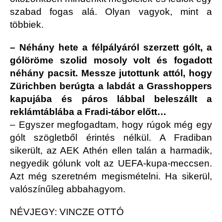
szabad fogas alá. Olyan vagyok, mint a
többiek.
– Néhány hete a félpályáról szerzett gólt, a
gólöröme szolid mosoly volt és fogadott
néhány pacsit. Messze jutottunk attól, hogy
Zürichben berúgta a labdát a Grasshoppers
kapujába és páros lábbal beleszállt a
reklámtáblába a Fradi-tábor előtt…
– Egyszer megfogadtam, hogy rúgok még egy
gólt szögletből érintés nélkül. A Fradiban
sikerült, az AEK Athén ellen talán a harmadik,
negyedik gólunk volt az UEFA-kupa-meccsen.
Azt még szeretném megismételni. Ha sikerül,
valószínűleg abbahagyom.
NÉVJEGY: VINCZE OTTÓ