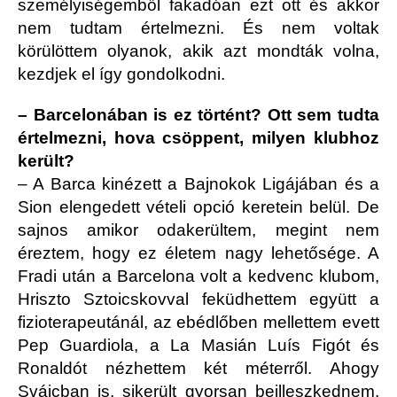
személyiségemből fakadóan ezt ott és akkor
nem tudtam értelmezni. És nem voltak
körülöttem olyanok, akik azt mondták volna,
kezdjek el így gondolkodni.
– Barcelonában is ez történt? Ott sem tudta
értelmezni, hova csöppent, milyen klubhoz
került?
– A Barca kinézett a Bajnokok Ligájában és a
Sion elengedett vételi opció keretein belül. De
sajnos amikor odakerültem, megint nem
éreztem, hogy ez életem nagy lehetősége. A
Fradi után a Barcelona volt a kedvenc klubom,
Hriszto Sztoicskovval feküdhettem együtt a
fizioterapeutánál, az ebédlőben mellettem evett
Pep Guardiola, a La Masián Luís Figót és
Ronaldót nézhettem két méterről. Ahogy
Svájcban is, sikerült gyorsan beilleszkednem,