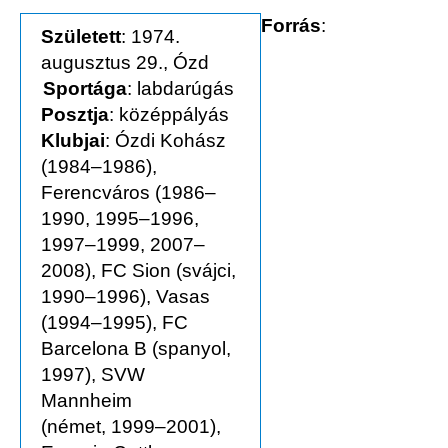
Forrás
:
Született
: 1974.
augusztus 29., Ózd
Sportága
: labdarúgás
Posztja
: középpályás
Klubjai
: Ózdi Kohász
(1984–1986),
Ferencváros (1986–
1990, 1995–1996,
1997–1999, 2007–
2008), FC Sion (svájci,
1990–1996), Vasas
(1994–1995), FC
Barce­lona B (spanyol,
1997), SVW
Mannheim
(német, 1999–2001),