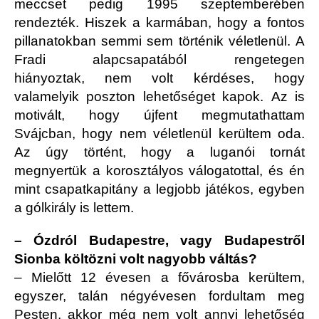
meccset pedig 1995 szeptemberében
rendezték. Hiszek a karmában, hogy a fontos
pillanatokban semmi sem történik véletlenül. A
Fradi alapcsapatából rengetegen
hiányoztak, nem volt kérdéses, hogy
valamelyik poszton lehetőséget kapok. Az is
motivált, hogy újfent megmutathattam
Svájcban, hogy nem véletlenül kerültem oda.
Az úgy történt, hogy a luganói tornát
megnyertük a korosztályos válogatottal, és én
mint csapatkapitány a legjobb játékos, egyben
a gólkirály is lettem.
– Ózdról Budapestre, vagy Budapestről
Sionba költözni volt nagyobb váltás?
– Mielőtt 12 évesen a fővárosba kerültem,
egyszer, talán négyévesen fordultam meg
Pesten, akkor még nem volt annyi lehetőség