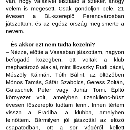
van, hogy valakivel elszalad a szekér, ahogy
velem is megesett. Csak gondoljon bele, 21
évesen a BL-szereplő Ferencvárosban
játszottam, és az egész ország megismerte a
nevem.
– És akkor ezt nem tudta kezelni?
– Nézze, előtte a Vasasban játszottam, nagyon
befogadó közegben, ott voltak a klub
meghatározó alakjai, mint Illovszky Rudi bácsi,
Mészöly Kálmán, Tóth Bálint, az öltözőben
Mónos Tamás, Sáfár Szabolcs, Geress Zoltán,
Galaschek Péter vagy Juhár Tomi. Építő
környezet volt, amelyben tizenkilenc-húsz
évesen főszereplő tudtam lenni. Innen tértem
vissza a Fradiba, a klubba, amelyben
felnőttem. Bármilyen jól játszottál az előző
csapatodban, ott a sor végéről kellett