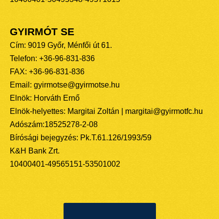
GYIRMÓT SE
Cím: 9019 Győr, Ménfői út 61.
Telefon: +36-96-831-836
FAX: +36-96-831-836
Email: gyirmotse@gyirmotse.hu
Elnök: Horváth Ernő
Elnök-helyettes: Margitai Zoltán | margitai@gyirmotfc.hu
Adószám:18525278-2-08
Bírósági bejegyzés: Pk.T.61.126/1993/59
K&H Bank Zrt.
10400401-49565151-53501002