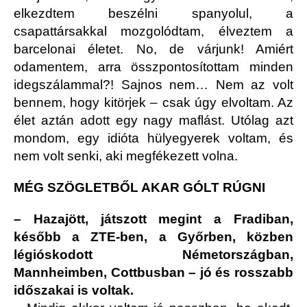
elkezdtem beszélni spanyolul, a
csapattársakkal mozgolódtam, élveztem a
barcelonai életet. No, de várjunk! Amiért
odamentem, arra összpontosítottam minden
idegszálammal?! Sajnos nem… Nem az volt
bennem, hogy kitörjek – csak úgy elvoltam. Az
élet aztán adott egy nagy maflást. Utólag azt
mondom, egy idióta hülyegyerek voltam, és
nem volt senki, aki megfékezett volna.
MÉG SZÖGLETBŐL AKAR GÓLT RÚGNI
– Hazajött, játszott megint a Fradiban,
később a ZTE-ben, a Győrben, közben
légióskodott Németországban,
Mannheimben, Cottbusban – jó és rosszabb
időszakai is voltak.