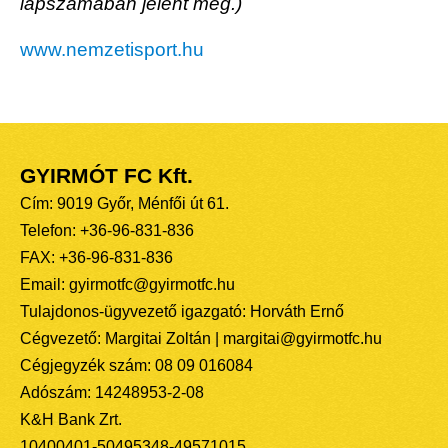
lapszámában jelent meg.)
www.nemzetisport.hu
GYIRMÓT FC Kft.
Cím: 9019 Győr, Ménfői út 61.
Telefon: +36-96-831-836
FAX: +36-96-831-836
Email: gyirmotfc@gyirmotfc.hu
Tulajdonos-ügyvezető igazgató: Horváth Ernő
Cégvezető: Margitai Zoltán | margitai@gyirmotfc.hu
Cégjegyzék szám: 08 09 016084
Adószám: 14248953-2-08
K&H Bank Zrt.
10400401-50495348-49571015