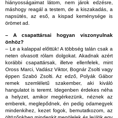
hiányosságaimat látom, nem járok edzésre,
máshogy reagál a testem, de a kiszakadás, a
napsütés, az eső, a kispad keménysége is
örömet ad.
– A csapattársai hogyan viszonyulnak
önhöz?
– Le a kalappal előttük! A többség talán csak a
neten olvasott rólam dolgokat. Akadnak azért
korábbi csapattársak, illetve ellenfelek, mint
Oross Marci, Vadász Viktor, Bognár Zsolti vagy
éppen Szabó Zsolti. Az edző, Polyák Gábor
remek szemléletű szakember, aki kiváló
hangulatot is teremt. Idegenben érdekes néha
a helyzet, amikor megérkezünk, néznek az
emberek, meglepődnek, én pedig odamegyek
mindenkihez, kezet fogok, bemutatkozom, az
öltözőnkben mindenkit megölelek és leülök egy