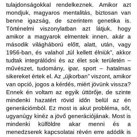
tulajdonságokkal rendelkeznek. Amikor azt
mondjuk, magyaros mentalitás, biztosan van
benne igazság, de szerintem genetika is.
Történelmi viszonylatban azt látjuk, hogy
amikor a magyarok elmentek innen, akár a
második világháború előtt, alatt, után, vagy
1956-ban, és valahol „túl kellett élniük”, akkor
tudtak integrálódni és az élet sok területén –
művészet, tudomány, ipar, sport – hatalmas
sikereket értek el. Az „újkorban” viszont, amikor
van opció, jogos a kérdés, miért jövünk vissza?
Ennek én voltam az egyik úttörője, de szinte
mindenki hazatért rövid időn belül az én
generációmból. Ez most is akut probléma, sőt,
ugyanúgy kinéz a jövő generációjának. Most is
mindenki külföldre akar menni és a
menedzserek kapcsolatai révén erre adódik is