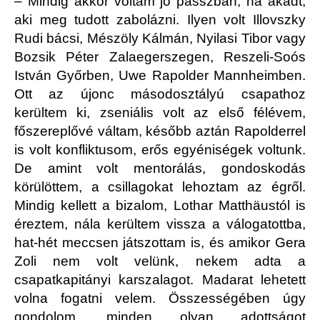
– Mindig akkor voltam jó passzban, ha akadt,
aki meg tudott zabolázni. Ilyen volt Illovszky
Rudi bácsi, Mészöly Kálmán, Nyilasi Tibor vagy
Bozsik Péter Zalaegerszegen, Reszeli-Soós
István Győrben, Uwe Rapolder Mannheimben.
Ott az újonc másodosztályú csapathoz
kerültem ki, zseniális volt az első félévem,
főszereplővé váltam, később aztán Rapolderrel
is volt konfliktusom, erős egyéniségek voltunk.
De amint volt mentorálás, gondoskodás
körülöttem, a csillagokat lehoztam az égről.
Mindig kellett a bizalom, Lothar Matthäustól is
éreztem, nála kerültem vissza a válogatottba,
hat-hét meccsen játszottam is, és amikor Gera
Zoli nem volt velünk, nekem adta a
csapatkapitányi karszalagot. Madarat lehetett
volna fogatni velem. Összességében úgy
gondolom, minden olyan adottságot