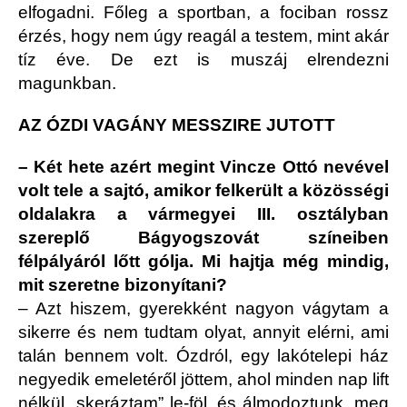
elfogadni. Főleg a sportban, a fociban rossz
érzés, hogy nem úgy reagál a testem, mint akár
tíz éve. De ezt is muszáj elrendezni
magunkban.
AZ ÓZDI VAGÁNY MESSZIRE JUTOTT
– Két hete azért megint Vincze Ottó nevével
volt tele a sajtó, amikor felkerült a közösségi
oldalakra a vármegyei III. osztályban
szereplő Bágyogszovát színeiben
félpályáról lőtt gólja. Mi hajtja még mindig,
mit szeretne bizonyítani?
– Azt hiszem, gyerekként nagyon vágytam a
sikerre és nem tudtam olyat, annyit elérni, ami
talán bennem volt. Ózdról, egy lakótelepi ház
negyedik emeletéről jöttem, ahol minden nap lift
nélkül „skeráztam” le-föl, és álmodoztunk, meg