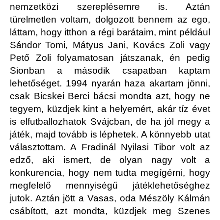
nemzetközi szereplésemre is. Aztán
türelmetlen voltam, dolgozott bennem az ego,
láttam, hogy itthon a régi barátaim, mint például
Sándor Tomi, Mátyus Jani, Kovács Zoli vagy
Pető Zoli folyamatosan játszanak, én pedig
Sionban a második csapatban kaptam
lehetőséget. 1994 nyarán haza akartam jönni,
csak Bicskei Berci bácsi mondta azt, hogy ne
tegyem, küzdjek kint a helyemért, akár tíz évet
is elfutballozhatok Svájcban, de ha jól megy a
játék, majd tovább is léphetek. A könnyebb utat
választottam. A Fradinál Nyilasi Tibor volt az
edző, aki ismert, de olyan nagy volt a
konkurencia, hogy nem tudta megígérni, hogy
megfelelő mennyiségű játéklehetőséghez
jutok. Aztán jött a Vasas, oda Mészöly Kálmán
csábított, azt mondta, küzdjek meg Szenes