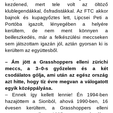
kezdened, mert tele volt az öltöző
klublegendákkal, ősfradistákkal. Az FTC akkor
bajnok és kupagyőztes lett, Lipcsei Peti a
Portóba igazolt, lényegében a helyére
kerültem, de nem ment könnyen a
beilleszkedés, már a felkészülési meccseken
sem játszottam igazán jól, aztán gyorsan ki is
kerültem az együttesből.
– Ám jött a Grasshoppers elleni zürichi
meccs, a 3–0-s győzelem és a két
csodálatos gólja, ami után az egész ország
azt hitte, hogy tíz évre megvan a válogatott
egyik középpályása.
– Ennek így kellett lennie! Én 1994-ben
hazajöttem a Sionból, ahová 1990-ben, 16
évesen kerültem, a Grasshoppers elleni