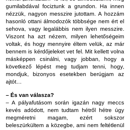
gumilabdával fociztunk a grundon. Ha innen
nézzük, nagyon messzire jutottam. A hozzám
hasonló ottani álmodozók többsége nem ért el
sehova, vagy legalábbis nem ilyen messzire.
Viszont ha azt nézem, milyen lehetőségeim
voltak, és hogy mennyire éltem velük, az már
bennem is kérdőjeleket vet fel. Mit kellett volna
másképpen csinálni, vagy jobban, hogy a
következő lépést meg tudjam tenni, hogy,
mondjuk, bizonyos esetekben berúgjam az
ajtót…
– És van válasza?
– A pályafutásom során igazán nagy meccs
kevés adódott, nem tudtam hétről hétre úgy
megméretni magam, ezért sokszor
beleszürkültem a közegbe, ami nem feltétlenül