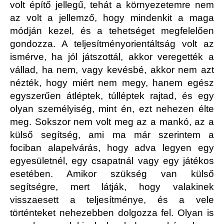
volt építő jellegű, tehát a környezetemre nem
az volt a jellemző, hogy mindenkit a maga
módján kezel, és a tehetséget megfelelően
gondozza. A teljesítményorientáltság volt az
ismérve, ha jól játszottál, akkor veregették a
vállad, ha nem, vagy kevésbé, akkor nem azt
nézték, hogy miért nem megy, hanem egész
egyszerűen átléptek, túlléptek rajtad, és egy
olyan személyiség, mint én, ezt nehezen élte
meg. Sokszor nem volt meg az a mankó, az a
külső segítség, ami ma már szerintem a
fociban alapelvárás, hogy adva legyen egy
egyesületnél, egy csapatnál vagy egy játékos
esetében. Amikor szükség van külső
segítségre, mert látják, hogy valakinek
visszaesett a teljesítménye, és a vele
történteket nehezebben dolgozza fel. Olyan is