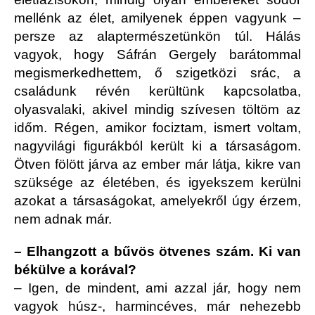
mellénk az élet, amilyenek éppen vagyunk –
persze az alaptermészetünkön túl. Hálás
vagyok, hogy Sáfrán Gergely barátommal
megismerkedhettem, ő szigetközi srác, a
családunk révén kerültünk kapcsolatba,
olyasvalaki, akivel mindig szívesen töltöm az
időm. Régen, amikor fociztam, ismert voltam,
nagyvilági figurákból került ki a társaságom.
Ötven fölött járva az ember már látja, kikre van
szüksége az életében, és igyekszem kerülni
azokat a társaságokat, amelyekről úgy érzem,
nem adnak már.
– Elhangzott a bűvös ötvenes szám. Ki van
békülve a korával?
– Igen, de mindent, ami azzal jár, hogy nem
vagyok húsz-, harmincéves, már nehezebb