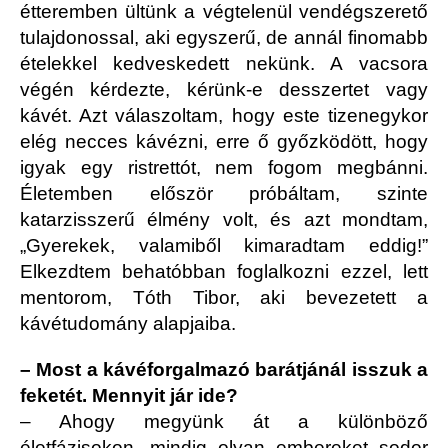
étteremben ültünk a végtelenül vendégszerető
tulajdonossal, aki egyszerű, de annál finomabb
ételekkel kedveskedett nekünk. A vacsora
végén kérdezte, kérünk-e desszertet vagy
kávét. Azt válaszoltam, hogy este tizenegykor
elég necces kávézni, erre ő győzködött, hogy
igyak egy ristrettót, nem fogom megbánni.
Életemben először próbáltam, szinte
katarzisszerű élmény volt, és azt mondtam,
„Gyerekek, valamiből kimaradtam eddig!”
Elkezdtem behatóbban foglalkozni ezzel, lett
mentorom, Tóth Tibor, aki bevezetett a
kávétudomány alapjaiba.
– Most a kávéforgalmazó barátjánál isszuk a
feketét. Mennyit jár ide?
– Ahogy megyünk át a különböző
életfázisokon, mindig olyan embereket sodor