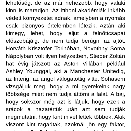
lehetőség, de az már nehezebb, hogy valaki
kinn is maradjon. Az itthoni akadémiák inkább
védett környezetet adnak, amelyben a nyomás
csak bizonyos értelemben létezik. Aztán aki
kimegy, lehet, hogy eljut a felnőttcsapat
előszobájáig, de nem tudja berúgni az ajtót.
Horváth Krisztofer Torinóban, Novothny Soma
Nápolyban volt ilyen helyzetben, Stieber Zoltán
hat évig játszott az Aston Villában például
Ashley Younggal, aki a Manchester Unitedig,
az Interig, az angol válogatottig vitte. Sohasem
vizsgáljuk meg, hogy a mi gyerekeink nagy
többsége miért nem tudja áttörni a falat. A baj,
hogy sokszor még azt is látjuk, hogy ezek a
srácok a hazatértük után azt sem tudják
megmutatni, hogy kint mivel lettek többek. Akik
viszont kint ragadtak, azoknál jön egy faktor,