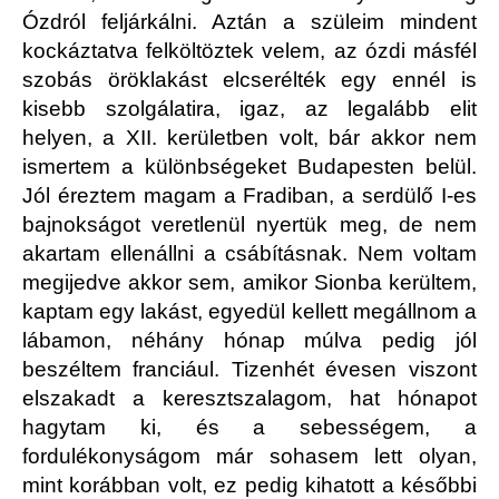
Ózdról feljárkálni. Aztán a szüleim mindent
kockáztatva felköltöztek velem, az ózdi másfél
szobás öröklakást elcserélték egy ennél is
kisebb szolgálatira, igaz, az legalább elit
helyen, a XII. kerületben volt, bár akkor nem
ismertem a különbségeket Budapesten belül.
Jól éreztem magam a Fradiban, a serdülő I-es
bajnokságot veretlenül nyertük meg, de nem
akartam ellenállni a csábításnak. Nem voltam
megijedve akkor sem, amikor Sionba kerültem,
kaptam egy lakást, egyedül kellett megállnom a
lábamon, néhány hónap múlva pedig jól
beszéltem franciául. Tizenhét évesen viszont
elszakadt a keresztszalagom, hat hónapot
hagytam ki, és a sebességem, a
fordulékonyságom már sohasem lett olyan,
mint korábban volt, ez pedig kihatott a későbbi