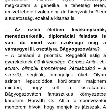
megkaptam a genetika, a tehetség terén,
amivel lehetett volna élni, de hiányzott belőlem
a tudatosság, ezáltal a kitartás is.
– Az üzleti életben tevékenykedik,
menedzserkedik, diplomáciai feladata is
van, de miért van szüksége még a
vármegyei III. osztályra, Bágyogszovátra?
– A családé a prioritás. Reggeltől estig a
gyerekeknek élünk
(felesége, Görbicz Anita, vb-
ezüst-, olimpiai bronzérmes kézilabdázó – a
szerző),
segítjük, támogatjuk őket. Olyan
szinten lepucolódott körülöttem majdnem
minden, hogy kell a kiszakadás.
Bágyogszováton fantasztikus környezetbe
kerültem. Horváth Cs. Attila, a sportvezetői
mentorom hívott, hogy menjek és játsszak. A