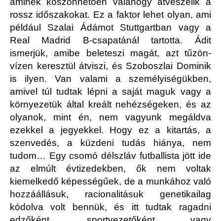
aminek köszönhetően valahogy átvészelik a
rossz időszakokat. Ez a faktor lehet olyan, ami
például Szalai Ádámot Stuttgartban vagy a
Real Madrid B-csapatánál tartotta. Ádit
ismerjük, amibe beleteszi magát, azt tűzön-
vízen keresztül átviszi, és Szoboszlai Dominik
is ilyen. Van valami a személyiségükben,
amivel túl tudtak lépni a saját maguk vagy a
környezetük által kreált nehézségeken, és az
olyanok, mint én, nem vagyunk megáldva
ezekkel a jegyekkel. Hogy ez a kitartás, a
szenvedés, a küzdeni tudás hiánya, nem
tudom… Egy csomó délszláv futballista jött ide
az elmúlt évtizedekben, ők nem voltak
kiemelkedő képességűek, de a munkához való
hozzáállásuk, racionalitásuk genetikailag
kódolva volt bennük, és itt tudtak ragadni
edzőként, sportvezetőként vagy