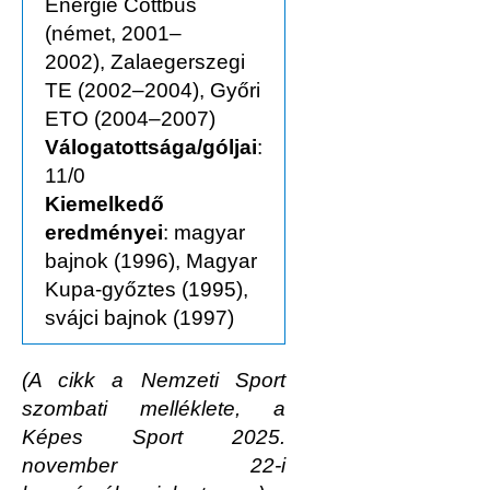
Energie Cottbus
(német, 2001–
2002), Zala­egerszegi
TE (2002–2004), Győri
ETO (2004–2007)
Válogatottsága/góljai
:
11/0
Kiemelkedő
eredményei
: magyar
bajnok (1996), Magyar
Kupa-győztes (1995),
svájci bajnok (1997)
(A cikk a Nemzeti Sport
szombati melléklete, a
Képes Sport 2025.
november 22-i