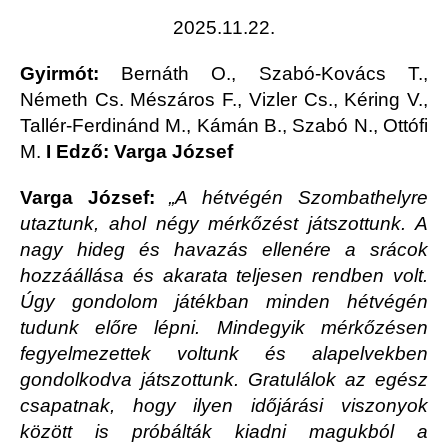
2025.11.22.
Gyirmót:
Bernáth O., Szabó-Kovács T.,
Németh Cs. Mészáros F., Vizler Cs., Kéring V.,
Tallér-Ferdinánd M., Kámán B., Szabó N., Ottófi
M.
I Edző: Varga József
Varga József:
„A hétvégén Szombathelyre
utaztunk, ahol négy mérkőzést játszottunk. A
nagy hideg és havazás ellenére a srácok
hozzáállása és akarata teljesen rendben volt.
Úgy gondolom játékban minden hétvégén
tudunk előre lépni. Mindegyik mérkőzésen
fegyelmezettek voltunk és alapelvekben
gondolkodva játszottunk. Gratulálok az egész
csapatnak, hogy ilyen időjárási viszonyok
között is próbálták kiadni magukból a