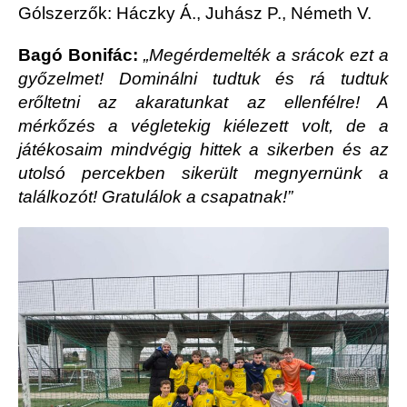
Gólszerzők: Háczky Á., Juhász P., Németh V.
Bagó Bonifác:
„Megérdemelték a srácok ezt a
győzelmet! Dominálni tudtuk és rá tudtuk
erőltetni az akaratunkat az ellenfélre! A
mérkőzés a végletekig kiélezett volt, de a
játékosaim mindvégig hittek a sikerben és az
utolsó percekben sikerült megnyernünk a
találkozót! Gratulálok a csapatnak!”