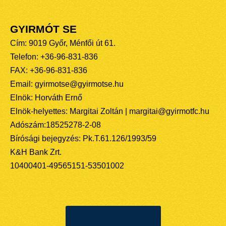
GYIRMÓT SE
Cím: 9019 Győr, Ménfői út 61.
Telefon: +36-96-831-836
FAX: +36-96-831-836
Email: gyirmotse@gyirmotse.hu
Elnök: Horváth Ernő
Elnök-helyettes: Margitai Zoltán | margitai@gyirmotfc.hu
Adószám:18525278-2-08
Bírósági bejegyzés: Pk.T.61.126/1993/59
K&H Bank Zrt.
10400401-49565151-53501002