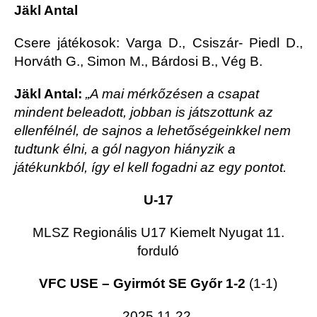
Jäkl Antal
Csere játékosok: Varga D., Csiszár- Piedl D.,
Horváth G., Simon M., Bárdosi B., Vég B.
Jäkl Antal:
„A mai mérkőzésen a csapat
mindent beleadott, jobban is játszottunk az
ellenfélnél, de sajnos a lehetőségeinkkel nem
tudtunk élni, a gól nagyon hiányzik a
játékunkból, így el kell fogadni az egy pontot.
U-17
MLSZ Regionális U17 Kiemelt Nyugat 11.
forduló
VFC USE – Gyirmót SE Győr 1-2
(1-1)
2025.11.22.