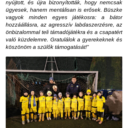
nyújtott, és újra bizonyították, hogy nemcsak
ügyesek, hanem mentálisan is erősek. Büszke
vagyok minden egyes játékosra: a bátor
hozzáállásra, az agresszív labdaszerzésre, az
önbizalommal teli támadójátékra és a csapatért
való küzdelemre. Gratulálok a gyerekeknek és
köszönöm a szülők támogatását!”