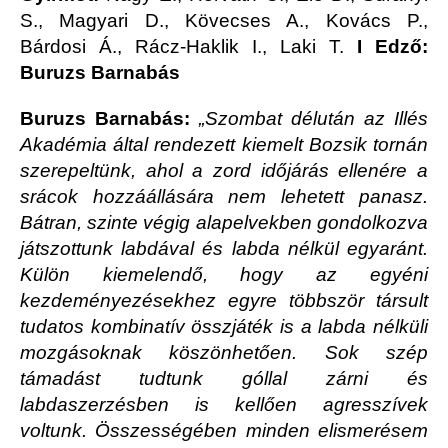
S., Magyari D., Kövecses A., Kovács P.,
Bárdosi Á., Rácz-Haklik I., Laki T.
I Edző:
Buruzs Barnabás
Buruzs Barnabás:
„Szombat délután az Illés
Akadémia által rendezett kiemelt Bozsik tornán
szerepeltünk, ahol a zord időjárás ellenére a
srácok hozzáállására nem lehetett panasz.
Bátran, szinte végig alapelvekben gondolkozva
játszottunk labdával és labda nélkül egyaránt.
Külön kiemelendő, hogy az egyéni
kezdeményezésekhez egyre többször társult
tudatos kombinatív összjáték is a labda nélküli
mozgásoknak köszönhetően. Sok szép
támadást tudtunk góllal zárni és
labdaszerzésben is kellően agresszívek
voltunk. Összességében minden elismerésem