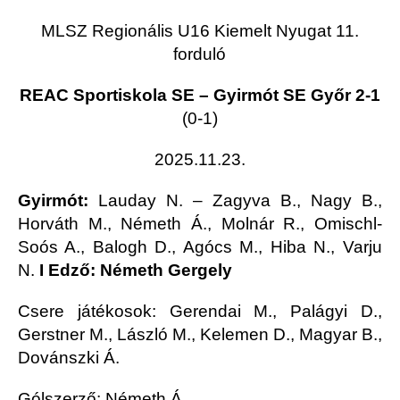
MLSZ Regionális U16 Kiemelt Nyugat 11.
forduló
REAC Sportiskola SE – Gyirmót SE Győr 2-1
(0-1)
2025.11.23.
Gyirmót:
Lauday N. – Zagyva B., Nagy B.,
Horváth M., Németh Á., Molnár R., Omischl-
Soós A., Balogh D., Agócs M., Hiba N., Varju
N.
I Edző: Németh Gergely
Csere játékosok: Gerendai M., Palágyi D.,
Gerstner M., László M., Kelemen D., Magyar B.,
Dovánszki Á.
Gólszerző: Németh Á.