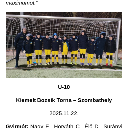
maximumot.”
U-10
Kiemelt Bozsik Torna – Szombathely
2025.11.22.
Gyirmót:
Nagy E., Horváth C., Élő D., Surányi