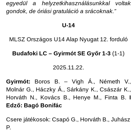
egyedül a helyzetkihasználásunkkal voltak
gondok, de óriási gratuláció a srácoknak.”
U-14
MLSZ Országos U14 Alap Nyugat 12. forduló
Budafoki LC – Gyirmót SE Győr 1-3
(1-1)
2025.11.22.
Gyirmót:
Boros B. – Vigh Á., Németh V.,
Molnár G., Háczky Á., Sárkány K., Császár K.,
Horváth N., Kovács B., Henye M., Finta B.
I
Edző: Bagó Bonifác
Csere játékosok: Csapó G., Horváth B., Juhász
P.