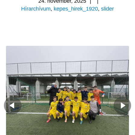
24. november, 2025
|
|
Hírarchívum
,
kepes_hirek_1920
,
slider