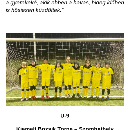
a gyerekeké, akik ebben a havas, hideg időben
is hősiesen küzdöttek.”
U-9
Kiemelt Bozsik Torna – Szombathely