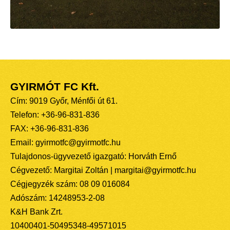
GYIRMÓT FC Kft.
Cím: 9019 Győr, Ménfői út 61.
Telefon: +36-96-831-836
FAX: +36-96-831-836
Email: gyirmotfc@gyirmotfc.hu
Tulajdonos-ügyvezető igazgató: Horváth Ernő
Cégvezető: Margitai Zoltán | margitai@gyirmotfc.hu
Cégjegyzék szám: 08 09 016084
Adószám: 14248953-2-08
K&H Bank Zrt.
10400401-50495348-49571015