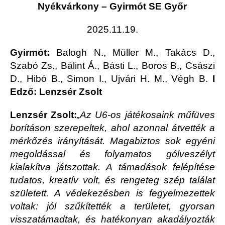
Nyékvárkony – Gyirmót SE Győr
2025.11.19.
Gyirmót:
Balogh N., Müller M., Takács D.,
Szabó Zs., Bálint Á., Básti L., Boros B., Császi
D., Hibó B., Simon I., Ujvári H. M., Végh B.
I
Edző: Lenzsér Zsolt
Lenzsér Zsolt:
„
Az U6-os játékosaink műfüves
borításon szerepeltek, ahol azonnal átvették a
mérkőzés irányítását. Magabiztos sok egyéni
megoldással és folyamatos gólveszélyt
kialakítva játszottak. A támadások felépítése
tudatos, kreatív volt, és rengeteg szép találat
született. A védekezésben is fegyelmezettek
voltak: jól szűkítették a területet, gyorsan
visszatámadtak, és hatékonyan akadályozták