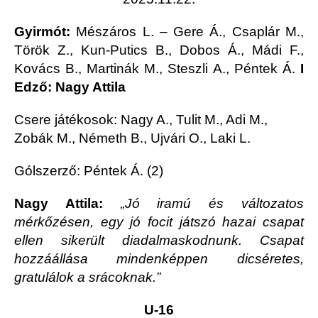
Gyirmót:
Mészáros L. – Gere Á., Csaplár M.,
Török Z., Kun-Putics B., Dobos Á., Mádi F.,
Kovács B., Martinák M., Steszli A., Péntek Á.
I
Edző: Nagy Attila
Csere játékosok: Nagy A., Tulit M., Adi M.,
Zobák M., Németh B., Ujvári O., Laki L.
Gólszerző: Péntek Á. (2)
Nagy Attila:
„Jó iramú és változatos
mérkőzésen, egy jó focit játszó hazai csapat
ellen sikerült diadalmaskodnunk. Csapat
hozzáállása mindenképpen dicséretes,
gratulálok a srácoknak.”
U-16