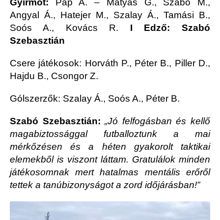
Gyirmót:
Pap A. – Mátyás G., Szabó M.,
Angyal Á., Hatejer M., Szalay Á., Tamási B.,
Soós A., Kovács R.
I Edző: Szabó
Szebasztián
Csere játékosok: Horváth P., Péter B., Piller D.,
Hajdu B., Csongor Z.
Gólszerzők: Szalay Á., Soós A., Péter B.
Szabó Szebasztián:
„Jó felfogásban és kellő
magabiztossággal futballoztunk a mai
mérkőzésen és a héten gyakorolt taktikai
elemekből is viszont láttam. Gratulálok minden
játékosomnak mert hatalmas mentális erőről
tettek a tanúbizonyságot a zord időjárásban!”