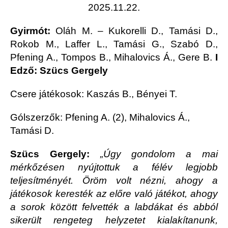
2025.11.22.
Gyirmót:
Oláh M. – Kukorelli D., Tamási D.,
Rokob M., Laffer L., Tamási G., Szabó D.,
Pfening A., Tompos B., Mihalovics Á., Gere B.
I
Edző: Szücs Gergely
Csere játékosok: Kaszás B., Bényei T.
Gólszerzők: Pfening A. (2), Mihalovics Á.,
Tamási D.
Szücs Gergely:
„Úgy gondolom a mai
mérkőzésen nyújtottuk a félév legjobb
teljesítményét. Öröm volt nézni, ahogy a
játékosok keresték az előre való játékot, ahogy
a sorok között felvették a labdákat és abból
sikerült rengeteg helyzetet kialakítanunk,