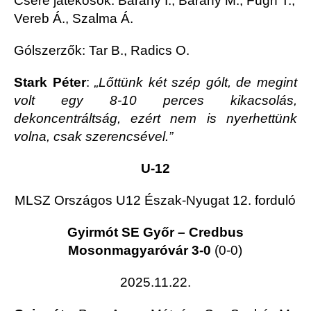
Csere játékosok: Bárány I., Bárány M., Fügh T.,
Vereb Á., Szalma Á.
Gólszerzők: Tar B., Radics O.
Stark Péter
:
„Lőttünk két szép gólt, de megint
volt egy 8-10 perces kikacsolás,
dekoncentráltság, ezért nem is nyerhettünk
volna, csak szerencsével.”
U-12
MLSZ Országos U12 Észak-Nyugat 12. forduló
Gyirmót SE Győr – Credbus
Mosonmagyaróvár 3-0
(0-0)
2025.11.22.