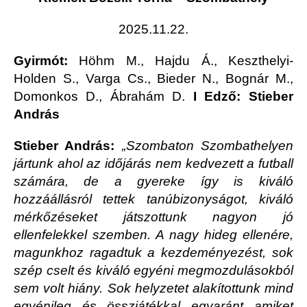
2025.11.22.
Gyirmót:
Höhm M., Hajdu Á., Keszthelyi-
Holden S., Varga Cs., Bieder N., Bognár M.,
Domonkos D., Ábrahám D.
I Edző: Stieber
András
Stieber András:
„Szombaton Szombathelyen
jártunk ahol az időjárás nem kedvezett a futball
számára, de a gyereke így is kiváló
hozzáállásról tettek tanúbizonyságot, kiváló
mérkőzéseket játszottunk nagyon jó
ellenfelekkel szemben. A nagy hideg ellenére,
magunkhoz ragadtuk a kezdeményezést, sok
szép cselt és kiváló egyéni megmozdulásokból
sem volt hiány. Sok helyzetet alakítottunk mind
egyénileg és összjátékkal egyaránt amiket