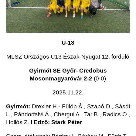
U-13
MLSZ Országos U13 Észak-Nyugat 12. forduló
Gyirmót SE Győr- Credobus
Mosonmagyaróvár 2-2
(0-0)
2025.11.22.
Gyirmót:
Drexler H.- Fülöp Á., Szabó D., Sásdi
L., Pándorfalvi Á., Chergui A., Tar B., Radics O.,
Hollós Z.
I Edző: Stark Péter