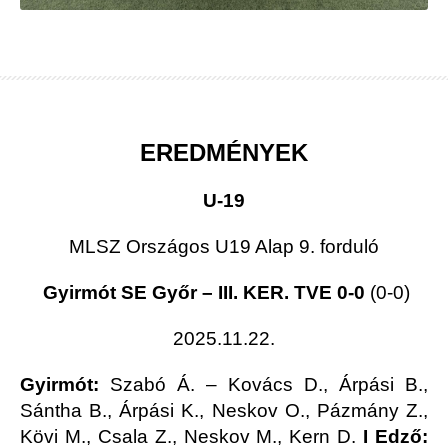
EREDMÉNYEK
U-19
MLSZ Országos U19 Alap 9. forduló
Gyirmót SE Győr – III. KER. TVE 0-0
(0-0)
2025.11.22.
Gyirmót:
Szabó Á. – Kovács D., Árpási B.,
Sántha B., Árpási K., Neskov O., Pázmány Z.,
Kövi M., Csala Z., Neskov M., Kern D.
I Edző: