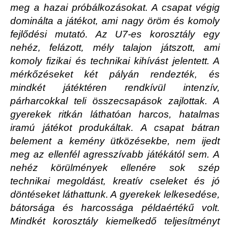
meg a hazai próbálkozásokat. A csapat végig
dominálta a játékot, ami nagy öröm és komoly
fejlődési mutató. Az U7-es korosztály egy
nehéz, felázott, mély talajon játszott, ami
komoly fizikai és technikai kihívást jelentett. A
mérkőzéseket két pályán rendezték, és
mindkét játéktéren rendkívül intenzív,
párharcokkal teli összecsapások zajlottak. A
gyerekek ritkán láthatóan harcos, hatalmas
iramú játékot produkáltak. A csapat bátran
belement a kemény ütközésekbe, nem ijedt
meg az ellenfél agresszívabb játékától sem. A
nehéz körülmények ellenére sok szép
technikai megoldást, kreatív cseleket és jó
döntéseket láthattunk. A gyerekek lelkesedése,
bátorsága és harcossága példaértékű volt.
Mindkét korosztály kiemelkedő teljesítményt