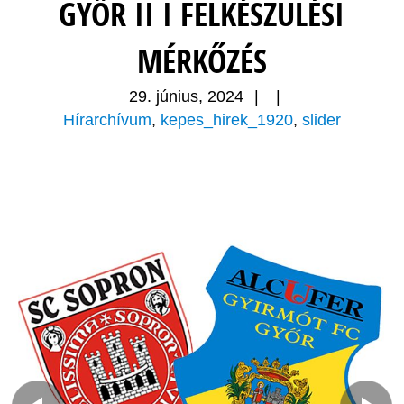
GYŐR II I FELKÉSZÜLÉSI
MÉRKŐZÉS
29. június, 2024
|
|
Hírarchívum
,
kepes_hirek_1920
,
slider