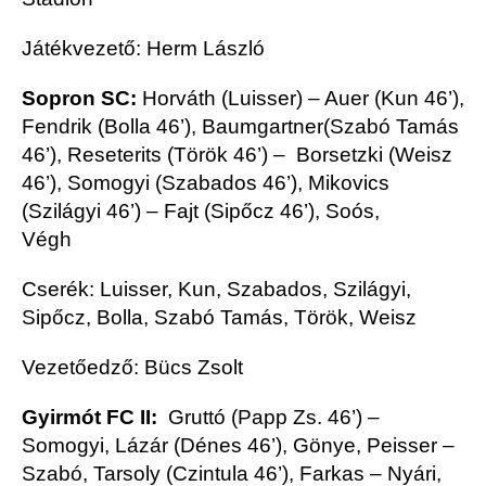
Játékvezető: Herm László
Sopron SC:
Horváth (Luisser) – Auer (Kun 46’),
Fendrik (Bolla 46’), Baumgartner(Szabó Tamás
46’), Reseterits (Török 46’) – Borsetzki (Weisz
46’), Somogyi (Szabados 46’), Mikovics
(Szilágyi 46’) – Fajt (Sipőcz 46’), Soós,
Végh
Cserék: Luisser, Kun, Szabados, Szilágyi,
Sipőcz, Bolla, Szabó Tamás, Török, Weisz
Vezetőedző: Bücs Zsolt
Gyirmót FC II:
Gruttó (Papp Zs. 46’) –
Somogyi, Lázár (Dénes 46’), Gönye, Peisser –
Szabó, Tarsoly (Czintula 46’), Farkas – Nyári,