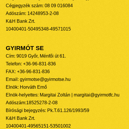
Cégjegyzék szám: 08 09 016084
Adószám: 14248953-2-08
K&H Bank Zrt.
10400401-50495348-49571015
GYIRMÓT SE
Cím: 9019 Győr, Ménfői út 61.
Telefon: +36-96-831-836
FAX: +36-96-831-836
Email: gyirmotse@gyirmotse.hu
Elnök: Horváth Ernő
Elnök-helyettes: Margitai Zoltán | margitai@gyirmotfc.hu
Adószám:18525278-2-08
Bírósági bejegyzés: Pk.T.61.126/1993/59
K&H Bank Zrt.
10400401-49565151-53501002