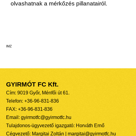
olvashatnak a mérkőzés pillanatairól.
IMZ
GYIRMÓT FC Kft.
Cím: 9019 Győr, Ménfői út 61.
Telefon: +36-96-831-836
FAX: +36-96-831-836
Email: gyirmotfc@gyirmotfc.hu
Tulajdonos-ügyvezető igazgató: Horváth Ernő
Cégvezető: Margitai Zoltán | margitai@gyirmotfc.hu