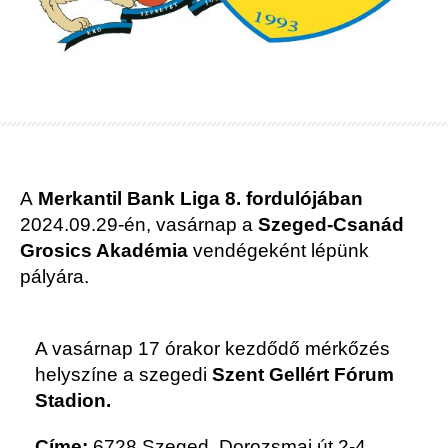
A
Merkantil Bank Liga 8. fordulójában
2024.09.29-én, vasárnap a
Szeged-Csanád
Grosics Akadémia
vendégeként lépünk
pályára.
A vasárnap 17 órakor kezdődő mérkőzés
helyszíne a szegedi
Szent Gellért Fórum
Stadion.
Címe:
6728 Szeged, Dorozsmai út 2-4.