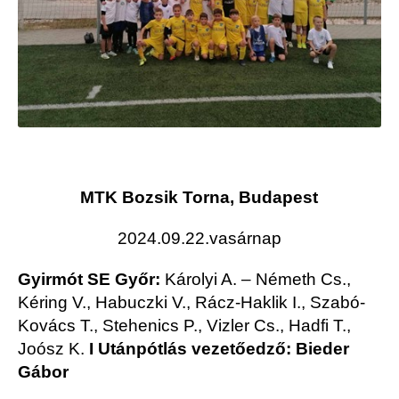
MTK Bozsik Torna, Budapest
2024.09.22.vasárnap
Gyirmót SE Győr:
Károlyi A. – Németh Cs.,
Kéring V., Habuczki V., Rácz-Haklik I., Szabó-
Kovács T., Stehenics P., Vizler Cs., Hadfi T.,
Joósz K.
I
Utánpótlás vezetőedző: Bieder
Gábor