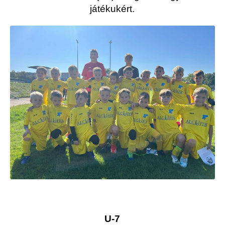
játékukért.
U-7