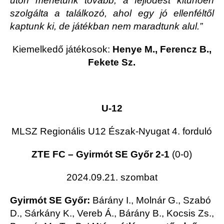
úton mehetünk tovább, a fejlődést kitűnően
szolgálta a találkozó, ahol egy jó ellenféltől
kaptunk ki, de játékban nem maradtunk alul.”
Kiemelkedő játékosok:
Henye M., Ferencz B.,
Fekete Sz.
U-12
MLSZ Regionális U12 Észak-Nyugat 4. forduló
ZTE FC – Gyirmót SE Győr 2-1
(0-0)
2024.09.21. szombat
Gyirmót SE Győr:
Bárány I., Molnár G., Szabó
D., Sárkány K., Vereb Á., Bárány B., Kocsis Zs.,