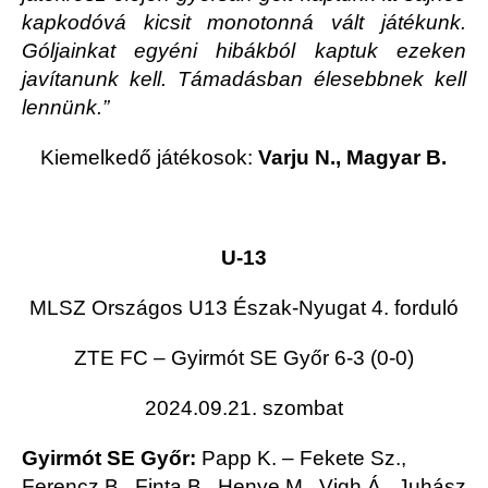
kapkodóvá kicsit monotonná vált játékunk.
Góljainkat egyéni hibákból kaptuk ezeken
javítanunk kell. Támadásban élesebbnek kell
lennünk.”
Kiemelkedő játékosok:
Varju N., Magyar B.
U-13
MLSZ Országos U13 Észak-Nyugat 4. forduló
ZTE FC – Gyirmót SE Győr 6-3
(0-0)
2024.09.21. szombat
Gyirmót SE Győr:
Papp K. – Fekete Sz.,
Ferencz B., Finta B., Henye M., Vigh Á., Juhász