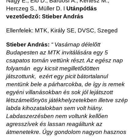
Nagy E., Elő D., Bárdosi Á., Kertész M.,
Herczeg S., Müller D.
I
Utánpótlás
vezetőedző: Stieber András
Ellenfelek: MTK, Király SE, DVSC, Szeged
Stieber András:
“ Vasárnap délelőtt
Budapesten az MTK invitálására egy 5
csapatos tornán vettünk részt. Az egész nap
folyamán egy kicsit megilletődötten
játszottunk, ezért egy picit bátortalanul
mentünk bele a párharcokba, de így is remek
egyéni villanásokban és sok jól lejátszott
létszámelőnyös játékhelyzetekben illetve szép
labda kihozatalokban sem volt hiány.
Labdaszerzésben nem voltunk kellően
agresszívek és lassan reagáltunk az
átmenetekre. Úgy gondolom nagyon hasznos