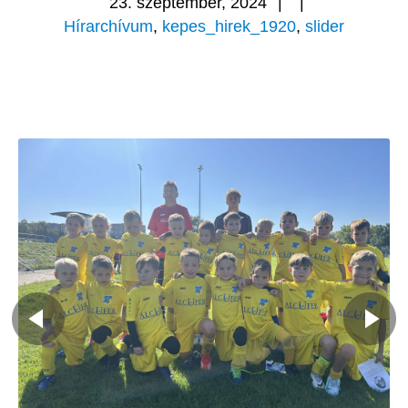
23. szeptember, 2024
|
|
Hírarchívum
,
kepes_hirek_1920
,
slider