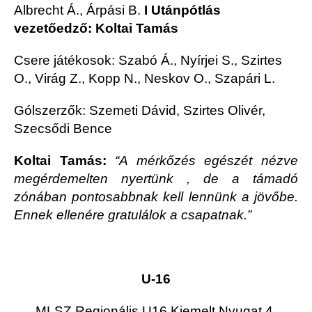
Albrecht Á., Árpási B.
I Utánpótlás
vezetőedző: Koltai Tamás
Csere játékosok: Szabó Á., Nyírjei S., Szirtes
O., Virág Z., Kopp N., Neskov O., Szapári L.
Gólszerzők: Szemeti Dávid, Szirtes Olivér,
Szecsődi Bence
Koltai Tamás:
“A mérkőzés egészét nézve
megérdemelten nyertünk , de a támadó
zónában pontosabbnak kell lennünk a jövőbe.
Ennek ellenére gratulálok a csapatnak.”
U-16
MLSZ Regionális U16 Kiemelt Nyugat 4.