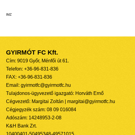
IMZ
GYIRMÓT FC Kft.
Cím: 9019 Győr, Ménfői út 61.
Telefon: +36-96-831-836
FAX: +36-96-831-836
Email: gyirmotfc@gyirmotfc.hu
Tulajdonos-ügyvezető igazgató: Horváth Ernő
Cégvezető: Margitai Zoltán | margitai@gyirmotfc.hu
Cégjegyzék szám: 08 09 016084
Adószám: 14248953-2-08
K&H Bank Zrt.
10400401-50495348-49571015