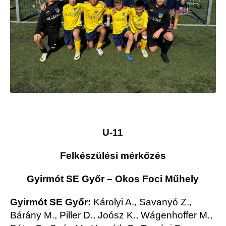
U-11
Felkészülési mérkőzés
Gyirmót SE Győr – Okos Foci Műhely
Gyirmót SE Győr:
Károlyi A., Savanyó Z.,
Bárány M., Piller D., Joósz K., Wágenhoffer M.,