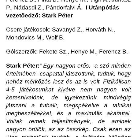
P., Nádasdi Z., Pándorfalvi Á.
I Utánpótlás
vezetőedző: Stark Péter
Csere játékosok: Savanyó Z., Horváth N.,
Mondovics M., Wolf B.
Gólszerzők: Fekete Sz., Henye M., Ferencz B.
Stark Péter:
“ Egy nagyon erős, -a szó minden
értelmében- csapattal játszottunk, tudtuk, hogy
nehéz mérkőzés lesz és az is volt. Fizikálisan
4-5 játékosunkat kivéve nem nagyon volt
keresnivalónk, de igyekeztünk mindvégig
játszani a futballt, megspékelve a taktikai
megbeszéltekkel, és a maximális akarattal.
Voltak remek teljesítmények, de aminek
nagyon örülök, az az összkép. Csak ezen az