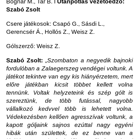
Bognár M., Tar B. I
Utánpótlás vezetőedző:
Szabó Zsolt
Csere játékosok: Csapó G., Sásdi L.,
Gerencsér Á., Hollós Z., Weisz Z.
Gólszerző: Weisz Z.
Szabó Zsolt:
„Szombaton a negyedik bajnoki
fordulóban a Zalaegerszeg vendégei voltunk. A
játékot tekintve van egy kis hiányérzetem, mert
előre játékban kicsit többet kellett volna
tennünk. Voltak helyzeteink és szép gólt is
szereztünk, de több futással, nagyobb
vállalkozó kedvvel több is lehetett volna.
Védekezésben kellően agresszívak voltunk, a
kapott góljaink sajnos ezúttal nagy egyéni
hibák után születtek, de ez benne van a