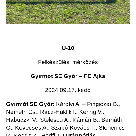
U-10
Felkészülési mérkőzés
Gyirmót SE Győr – FC Ajka
2024.09.17. kedd
Gyirmót SE Győr:
Károlyi A. – Pingiczer B.,
Németh Cs., Rácz-Haklik I., Kéring V.,
Habuczki V., Stelescu A., Kámán B
.
, Bernáth
O., Kövecses A., Szabó-Kovács T., Stehenics
P., Kocsis Z., Hadfi T.
I
Utánpótlás