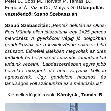
Péter B., Soós M., Horváth P., Tamási B.,
Forgács Á., Vizler Cs., Mátyás G.
I
Utánpótlás
vezetőedző: Szabó Szebasztián
Szabó Szebaszitán:
„Péntek délután az Okos-
Foci Műhely ellen játszottunk egy 3×25 perces
mérkőzést. A gyerkőcök végig jó dolgokban
gondolkoztak de a kivitelezésbe sokszor hiba
csúszott. Előrefelé játékban megvoltak az üres
területek és helyenként tetszetős támadásokat
tudtunk vezetni. Labdaszerzésben egyre jobb
helyekre mozgunk de nem vagyunk kellően
agresszívak. Úgy gondolom hasznos és
tanulságos volt számunkra ez a mérkőzés is!”
Kiemelkedő játékosok:
Károlyi A., Tamási B.