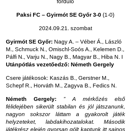
forduló
Paksi FC – Gyirmót SE Győr 3-0
(1-0)
2024.09.21. szombat
Gyirmót SE Győr:
Nagy A. – Véber Á., László
M., Schmuck N., Omischl-Soós A., Kelemen D.,
Pálfi N., Varju N., Nagy B., Magyar B., Hiba N. I
Utánpótlás vezetőedző: Németh Gergely
Csere játékosok: Kaszás B., Gerstner M.,
Schepf R., Horváth M., Zagyva B., Fedics N.
Németh Gergely:
” A mérkőzés első
félidejében sikerült stabilan és jól játszanunk,
nagyon sokszor láttam a gyakorolt játék
helyzeteket, labdakihozatalokat. Második
játékrész elején gyorsan gólt kaptunk itt sajnos