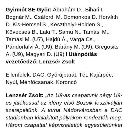
Gyirmót SE Győr:
Ábrahám D., Bihari I.
Bognár M., Csáfordi M. Domonkos D. Horváth
D. Kis-Hercsel S., Keszthelyi-Holden S.,
Kövecses B., Laki T., Samu N., Tamási M.,
Tamási M. (U7), Hajdú Á., Varga Cs.,
Pándorfalvi Á. (U9), Bárány M. (U9), Gregosits
A. (U9), Magyari D. (U9)
I Utánpótlás
vezetőedző: Lenzsér Zsolt
Ellenfelek: DAC, Győrújbarát, Tét, Kajárpéc,
Nyúl, Ménfőcsanak, Koroncó
Lenzsér Zsolt:
„Az U8-as csapatunk négy U9-
es játékossal az idény első Bozsik fesztiválján
szerepeltünk. A torna Nádorvárosban a DAC
stadionban kialakított pályákon rendezték meg.
Három csapattal képviseltettük egyesületünket