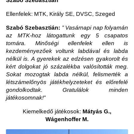
Szabó Szebasztián
Ellenfelek: MTK, Király SE, DVSC, Szeged
Szabó Szebasztián:
” Vasárnapi nap folyamán
az MTK-hoz látogattunk egy 5 csapatos
tornára. Minőségi ellenfelek ellen is
kezdeményezőek voltunk labdával és labda
nélkül is. A gyerekek az edzésen gyakorolt és
kért dolgokat jó százalékba valósították meg.
Sokat mozogtak labda nélkül, felismerték a
létszámelőnyös játékhelyzeteket és előrefelé
gondolkodtak. Gratulálok minden
játékosomnak!”
Kiemelkedő játékosok:
Mátyás G.,
Wágenhoffer M.