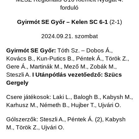
forduló
Gyirmót SE Győr – Kelen SC 6-1
(2-1)
2024.09.21. szombat
Gyirmót SE Győr:
Tóth Sz. – Dobos Á.,
Kovács B., Kun-Putics B., Péntek Á., Török Z.,
Gere Á., Martinák M., Mező M., Zobák M.,
Steszli A.
I Utánpótlás vezetőedző: Szücs
Gergely
Csere játékosok: Laki L., Balogh B., Kabysh M.,
Karhusz M., Németh B., Hujber T., Ujvári O.
Gólszerzők: Steszli A., Péntek Á. (2), Kabysh
M., Török Z., Ujvári O.