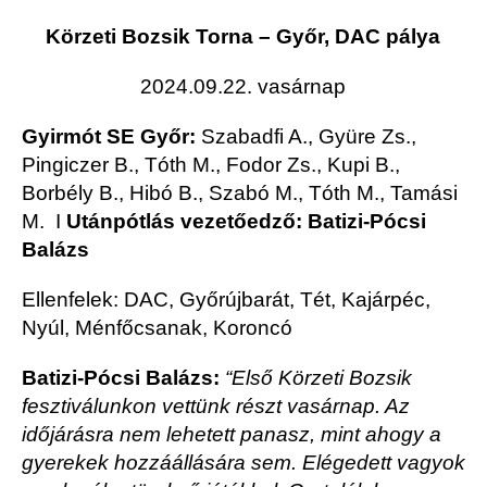
Körzeti Bozsik Torna – Győr, DAC pálya
2024.09.22. vasárnap
Gyirmót SE Győr:
Szabadfi A., Gyüre Zs.,
Pingiczer B., Tóth M., Fodor Zs., Kupi B.,
Borbély B., Hibó B., Szabó M., Tóth M., Tamási
M. I
Utánpótlás vezetőedző: Batizi-Pócsi
Balázs
Ellenfelek: DAC, Győrújbarát, Tét, Kajárpéc,
Nyúl, Ménfőcsanak, Koroncó
Batizi-Pócsi Balázs:
“Első Körzeti Bozsik
fesztiválunkon vettünk részt vasárnap. Az
időjárásra nem lehetett panasz, mint ahogy a
gyerekek hozzáállására sem. Elégedett vagyok