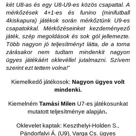
két U8-as és egy U8-U9-es közös csapattal. A
mérkőzések 4+1-es és funino (minifutball
4kiskapura) játékok során mérkőztünk U9-es
csapatokkal. Mérkőzéseinket kezdeményező
játék, szép megoldások és sok gól jellemezte.
Több nagyon jó teljesítményt látta, de a torna
zárásakor nem tudtam mindenkit nagyon
ügyes játékáért oklevéllel jutalmazni. Szívem
szerint ezt tettem volna!”
Kiemelkedő játékosok:
Nagyon ügyes volt
mindenki.
Kiemelném
Tamási Milen
U7-es játékosunkat
mutatott teljesítménye alapján
.
Oklevelet kaptak: Keszthelyi-Holden S.,
Pándorfalvi Á. (U9), Varga Cs. ügyes