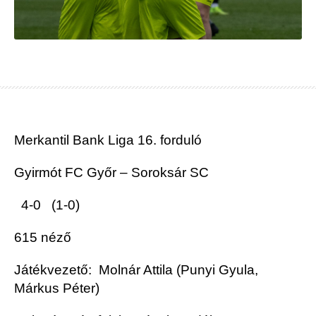
Merkantil Bank Liga 16
. forduló
Gyirmót FC Győr
– Soroksár SC
4
-0 (1
-0
)
615
néző
Já
tékvezető: Molnár
Attila
(
Punyi Gyula
,
Márkus Péter)