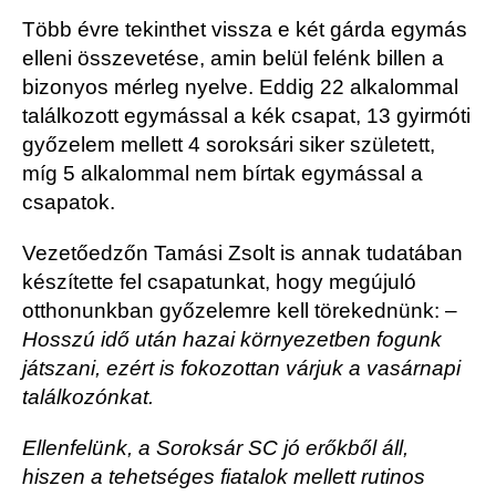
Több évre tekinthet vissza e két gárda egymás
elleni összevetése, amin belül felénk billen a
bizonyos mérleg nyelve. Eddig 22 alkalommal
találkozott egymással a kék csapat, 13 gyirmóti
győzelem mellett 4 soroksári siker született,
míg 5 alkalommal nem bírtak egymással a
csapatok.
Vezetőedzőn Tamási Zsolt is annak tudatában
készítette fel csapatunkat, hogy megújuló
otthonunkban győzelemre kell törekednünk: –
Hosszú idő után hazai környezetben fogunk
játszani, ezért is fokozottan várjuk a vasárnapi
találkozónkat.
Ellenfelünk, a Soroksár SC jó erőkből áll,
hiszen a tehetséges fiatalok mellett rutinos