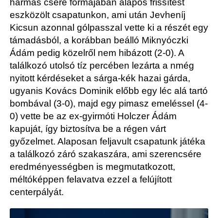
hármas csere formájában alapos frissítést
eszközölt csapatunkon, ami után Jevheníj
Kicsun azonnal gólpasszal vette ki a részét egy
támadásból, a korábban beálló Miknyóczki
Ádám pedig közelről nem hibázott (2-0). A
találkozó utolsó tíz percében lezárta a nmég
nyitott kérdéseket a sárga-kék hazai gárda,
ugyanis Kovács Dominik előbb egy léc alá tartó
bombával (3-0), majd egy pimasz emeléssel (4-
0) vette be az ex-gyirmóti Holczer Ádám
kapuját, így biztosítva be a régen várt
győzelmet. Alaposan feljavult csapatunk játéka
a találkozó záró szakaszára, ami szerencsére
eredményességben is megmutatkozott,
méltóképpen felavatva ezzel a felújított
centerpályát.