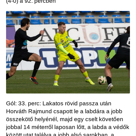
(4-0) a 92.
percben
Gól:
33. perc: Lakatos rövid passza után
Horváth Rajmund csapott le a labdára a jobb
összekötő helyénél, majd egy cselt követően
jobbal 14 méterről laposan lőtt, a labda a védők
között utat találva a jobb
alsó sarokban, a