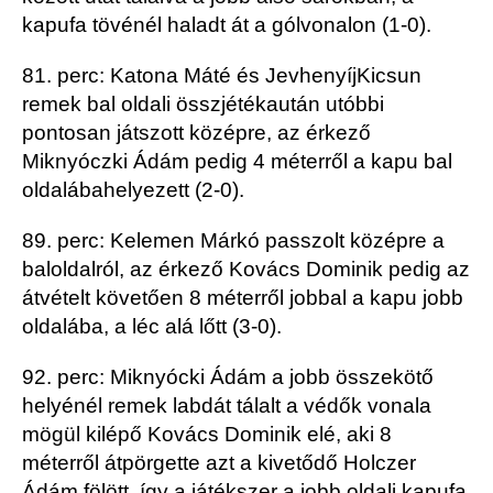
kapufa
tövénél haladt át a gólvonalon
(1-0).
81. perc:
Katona Máté és
Jevhenyíj
Kicsun
remek bal oldali
összjétéka
után utóbbi
pontosan játszott középre
,
az
érkező
Miknyóczki
Ádám
pedig 4 méterről a kapu bal
oldalába
helyezett (2-0).
89. perc: Kelem
en Márkó passzolt középre a
bal
oldalról, az érkező Kovács Dominik pedig az
átvételt követően 8 méterről jobbal
a kapu jobb
oldalába, a léc alá lőtt (3-0).
92. perc:
Miknyócki
Ádám a jobb összekötő
helyénél remek labdát tálalt a védők vonala
mögül kilépő Kovács Dominik elé, aki
8
méterről átpörgette azt a kivetődő Holczer
Ádám fölött, így a játékszer a jobb oldali kapufa