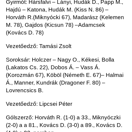
Gyirmót
:
Hársfalvi – Lányi, Hudák D., Papp M.,
Hajdú – Katona, Hudák M.
(Kiss N. 86)
–
Horváth
R.
(
Miknyócki
67)
, Madarász
(Kelemen
M. 78)
, Gajdos
(
Kicsun
78)
–
Adamcsek
(Kovács D. 78)
Vezetőedző: Tamási Zsolt
Soroksár: Holczer –
Nagy O., Kékesi, Bolla
(Lakatos
Cs
. 22)
, Dobos Á. – Vass Á.
(Korozmán 67)
, Köböl
(Németh E. 67)
– Halmai
Á.,
Manner
,
Kundrák
(
Dragoner
F. 80)
–
Lovrencsics
B.
Vezetőedző: Lipcsei Péter
Gólszerző: Horváth R. (1-0) a 33.
,
Miknyóczki
(2-0)
a
a
81., Kovács D. (3-0) a 89., Kovács D.