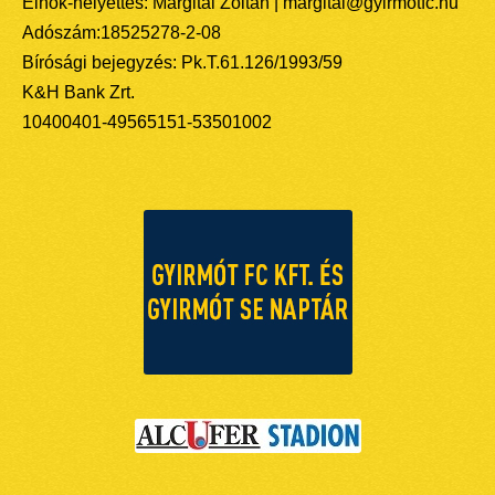
Elnök-helyettes: Margitai Zoltán | margitai@gyirmotfc.hu
Adószám:18525278-2-08
Bírósági bejegyzés: Pk.T.61.126/1993/59
K&H Bank Zrt.
10400401-49565151-53501002