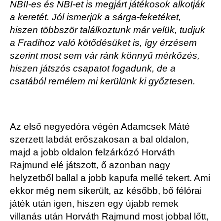
NBII-es és NBI-et is megjárt játékosok alkotják
a keretét. Jól ismerjük a sárga-feketéket,
hiszen többször találkoztunk már velük, tudjuk
a Fradihoz való kötődésüket is, így érzésem
szerint most sem vár ránk könnyű mérkőzés,
hiszen játszós csapatot fogadunk, de a
csatából remélem mi kerülünk ki győztesen.
Az első negyedóra végén Adamcsek Máté
szerzett labdát erőszakosan a bal oldalon,
majd a jobb oldalon felzárkózó Horváth
Rajmund elé játszott, ő azonban nagy
helyzetből ballal a jobb kapufa mellé tekert. Ami
ekkor még nem sikerült, az később, bő félórai
játék után igen, hiszen egy újabb remek
villanás után Horváth Rajmund most jobbal lőtt,