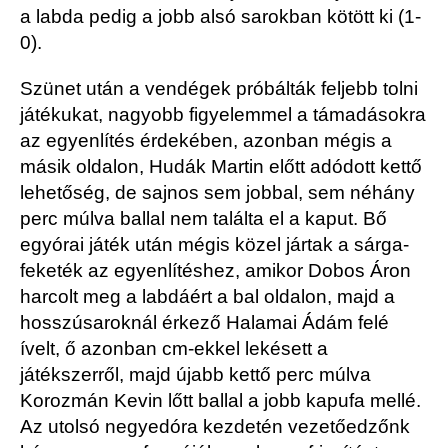
a labda pedig a jobb alsó sarokban kötött ki (1-
0).
Szünet után a vendégek próbálták feljebb tolni
játékukat, nagyobb figyelemmel a támadásokra
az egyenlítés érdekében, azonban mégis a
másik oldalon, Hudák Martin előtt adódott kettő
lehetőség, de sajnos sem jobbal, sem néhány
perc múlva ballal nem találta el a kaput. Bő
egyórai játék után mégis közel jártak a sárga-
feketék az egyenlítéshez, amikor Dobos Áron
harcolt meg a labdáért a bal oldalon, majd a
hosszúsaroknál érkező Halamai Ádám felé
ívelt, ő azonban cm-ekkel lekésett a
játékszerről, majd újabb kettő perc múlva
Korozmán Kevin lőtt ballal a jobb kapufa mellé.
Az utolsó negyedóra kezdetén vezetőedzőnk