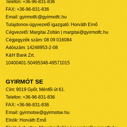
Telefon: +36-96-831-836
FAX: +36-96-831-836
Email: gyirmotfc@gyirmotfc.hu
Tulajdonos-ügyvezető igazgató: Horváth Ernő
Cégvezető: Margitai Zoltán | margitai@gyirmotfc.hu
Cégjegyzék szám: 08 09 016084
Adószám: 14248953-2-08
K&H Bank Zrt.
10400401-50495348-49571015
GYIRMÓT SE
Cím: 9019 Győr, Ménfői út 61.
Telefon: +36-96-831-836
FAX: +36-96-831-836
Email: gyirmotse@gyirmotse.hu
Elnök: Horváth Ernő