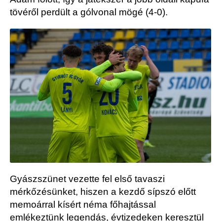
tövéről perdült a gólvonal mögé (4-0).
Gyászszünet vezette fel első tavaszi
mérkőzésünket, hiszen a kezdő sípszó előtt
memoárral kísért néma főhajtással
emlékeztünk legendás, évtizedeken keresztül