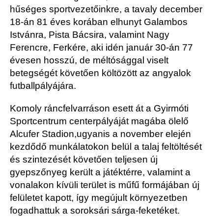
hűséges sportvezetőinkre, a tavaly december
18-án 81 éves korában elhunyt Galambos
Istvánra, Pista Bácsira, valamint Nagy
Ferencre, Ferkére, aki idén január 30-án 77
évesen hosszú, de méltósággal viselt
betegségét követően költözött az angyalok
futballpályájára.
Komoly ráncfelvarráson esett át a Gyirmóti
Sportcentrum centerpályáját magába ölelő
Alcufer Stadion,ugyanis a november elején
kezdődő munkálatokon belül a talaj feltöltését
és szintezését követően teljesen új
gyepszőnyeg került a játéktérre, valamint a
vonalakon kívüli terület is műfű formájában új
felületet kapott, így megújult környezetben
fogadhattuk a soroksári sárga-feketéket.