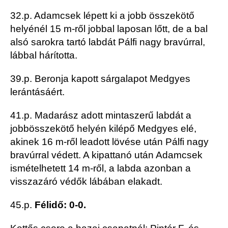
32.p. Adamcsek lépett ki a jobb összekötő
helyénél 15 m-ről jobbal laposan lőtt, de a bal
alsó sarokra tartó labdát Pálfi nagy bravúrral,
lábbal hárította.
39.p. Beronja kapott sárgalapot Medgyes
lerántásáért.
41.p. Madarász adott mintaszerű labdát a
jobbösszekötő helyén kilépő Medgyes elé,
akinek 16 m-ről leadott lövése után Pálfi nagy
bravúrral védett. A kipattanó után Adamcsek
ismételhetett 14 m-ről, a labda azonban a
visszazáró védők lábában elakadt.
45.p.
Félidő: 0-0.