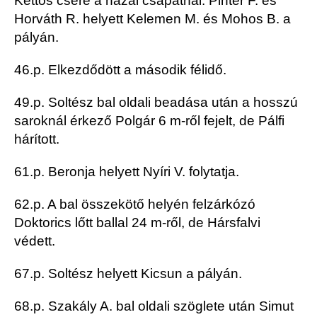
Kettős csere a hazai csapatnál: Pintér F. és
Horváth R. helyett Kelemen M. és Mohos B. a
pályán.
46.p. Elkezdődött a második félidő.
49.p. Soltész bal oldali beadása után a hosszú
saroknál érkező Polgár 6 m-ről fejelt, de Pálfi
hárított.
61.p. Beronja helyett Nyíri V. folytatja.
62.p. A bal összekötő helyén felzárkózó
Doktorics lőtt ballal 24 m-ről, de Hársfalvi
védett.
67.p. Soltész helyett Kicsun a pályán.
68.p. Szakály A. bal oldali szöglete után Simut