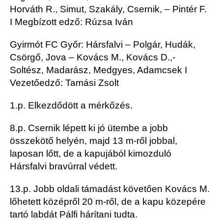
Horváth R., Simut, Szakály, Csernik, – Pintér F.
I Megbízott edző: Rúzsa Iván
Gyirmót FC Győr: Hársfalvi – Polgár, Hudák,
Csörgő, Jova – Kovács M., Kovács D.,-
Soltész, Madarász, Medgyes, Adamcsek I
Vezetőedző: Tamási Zsolt
1.p. Elkezdődött a mérkőzés.
8.p. Csernik lépett ki jó ütembe a jobb
összekötő helyén, majd 13 m-ről jobbal,
laposan lőtt, de a kapujából kimozduló
Hársfalvi bravúrral védett.
13.p. Jobb oldali támadást követően Kovács M.
lőhetett középről 20 m-ről, de a kapu közepére
tartó labdát Pálfi hárítani tudta.