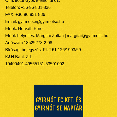
Cím: 9019 Győr, Ménfői út 61.
Telefon: +36-96-831-836
FAX: +36-96-831-836
Email: gyirmotse@gyirmotse.hu
Elnök: Horváth Ernő
Elnök-helyettes: Margitai Zoltán | margitai@gyirmotfc.hu
Adószám:18525278-2-08
Bírósági bejegyzés: Pk.T.61.126/1993/59
K&H Bank Zrt.
10400401-49565151-53501002