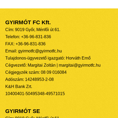
GYIRMÓT FC Kft.
Cím: 9019 Győr, Ménfői út 61.
Telefon: +36-96-831-836
FAX: +36-96-831-836
Email: gyirmotfc@gyirmotfc.hu
Tulajdonos-ügyvezető igazgató: Horváth Ernő
Cégvezető: Margitai Zoltán | margitai@gyirmotfc.hu
Cégjegyzék szám: 08 09 016084
Adószám: 14248953-2-08
K&H Bank Zrt.
10400401-50495348-49571015
GYIRMÓT SE