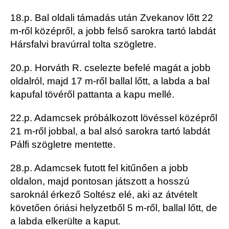
18.p. Bal oldali támadás után Zvekanov lőtt 22
m-ről középről, a jobb felső sarokra tartó labdát
Hársfalvi bravúrral tolta szögletre.
20.p. Horváth R. cselezte befelé magát a jobb
oldalról, majd 17 m-ről ballal lőtt, a labda a bal
kapufal tövéről pattanta a kapu mellé.
22.p. Adamcsek próbálkozott lövéssel középről
21 m-ről jobbal, a bal alsó sarokra tartó labdát
Pálfi szögletre mentette.
28.p. Adamcsek futott fel kitűnően a jobb
oldalon, majd pontosan játszott a hosszú
saroknál érkező Soltész elé, aki az átvételt
követően óriási helyzetből 5 m-ről, ballal lőtt, de
a labda elkerülte a kaput.