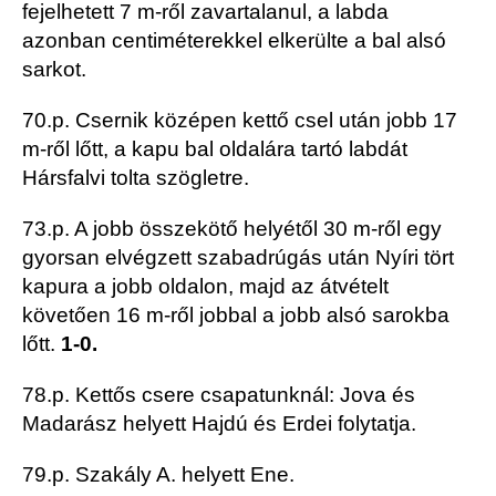
fejelhetett 7 m-ről zavartalanul, a labda
azonban centiméterekkel elkerülte a bal alsó
sarkot.
70.p. Csernik középen kettő csel után jobb 17
m-ről lőtt, a kapu bal oldalára tartó labdát
Hársfalvi tolta szögletre.
73.p. A jobb összekötő helyétől 30 m-ről egy
gyorsan elvégzett szabadrúgás után Nyíri tört
kapura a jobb oldalon, majd az átvételt
követően 16 m-ről jobbal a jobb alsó sarokba
lőtt.
1-0.
78.p. Kettős csere csapatunknál: Jova és
Madarász helyett Hajdú és Erdei folytatja.
79.p. Szakály A. helyett Ene.