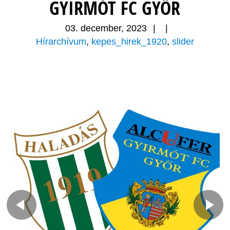
GYIRMÓT FC GYŐR
03. december, 2023
|
|
Hírarchívum
,
kepes_hirek_1920
,
slider