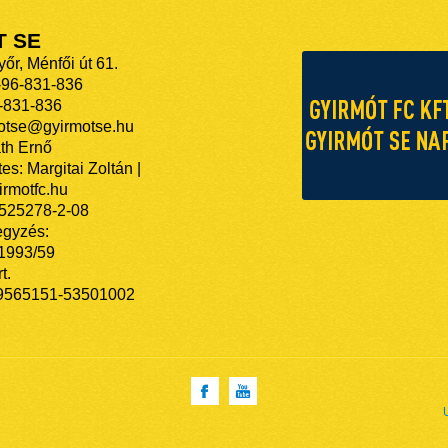
T SE
őr, Ménfői út 61.
-96-831-836
-831-836
motse@gyirmotse.hu
th Ernő
es: Margitai Zoltán |
rmotfc.hu
525278-2-08
egyzés:
/1993/59
t.
9565151-53501002