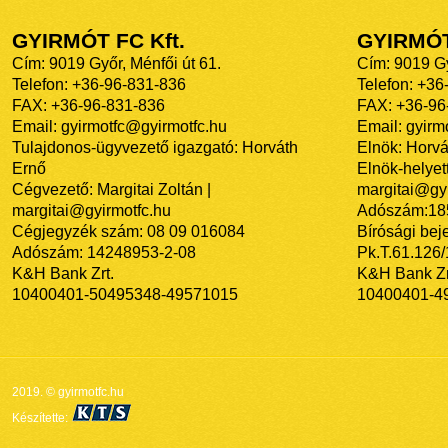
GYIRMÓT FC Kft.
GYIRMÓ
Cím: 9019 Győr, Ménfői út 61.
Cím: 9019 Gy
Telefon: +36-96-831-836
Telefon: +36
FAX: +36-96-831-836
FAX: +36-96
Email: gyirmotfc@gyirmotfc.hu
Email: gyir
Tulajdonos-ügyvezető igazgató: Horváth
Elnök: Horvá
Ernő
Elnök-helyett
Cégvezető: Margitai Zoltán |
margitai@gyi
margitai@gyirmotfc.hu
Adószám:18
Cégjegyzék szám: 08 09 016084
Bírósági bej
Adószám: 14248953-2-08
Pk.T.61.126
K&H Bank Zrt.
K&H Bank Zr
10400401-50495348-49571015
10400401-4
2019. © gyirmotfc.hu
Készítette: