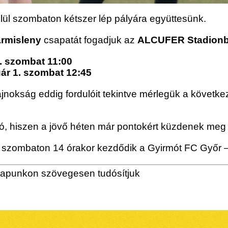
elül szombaton kétszer lép pályára együttesünk.
rmisleny
csapatát fogadjuk az
ALCUFER Stadionb
1. szombat 11:00
ár 1. szombat 12:45
 A bajnokság eddig fordulóit tekintve mérlegük a követ
tó, hiszen a jövő héten már pontokért küzdenek meg 
én, szombaton 14 órakor kezdődik a Gyirmót FC Győr
lapunkon szövegesen tudósítjuk