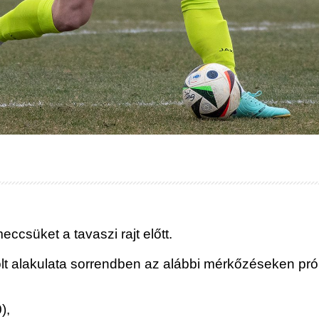
csüket a tavaszi rajt előtt.
t alakulata sorrendben az alábbi mérkőzéseken prób
),