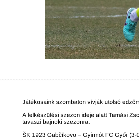
Játékosaink szombaton vívják utolsó edzőmec
A felkészülési szezon ideje alatt
Tamási Zsol
tavaszi bajnoki szezonra.
ŠK 1923 Gabčíkovo – Gyirmót FC Győr (3-0