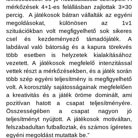
mérkőzések 4+1-es felállásban zajlottak 3×30
percig. A játékosok bátran vállalták az egyéni
megoldásokat, különösen az 1v1
szituációkban volt megfigyelhető sok sikeres
csel és kezdeményező támadójáték. A
labdával való bátorság és a kapura törekvés
több esetben is helyzetek kialakításához
vezetett. A játékosok megfelelő intenzitással
vettek részt a mérkőzésekben, és a játék során
több szép egyéni teljesítmény is megfigyelhető
volt. A korosztály sajátosságainak megfelelően
a kreativitás és a játék öröme dominált, ami
pozitívan hatott a csapat teljesítményére.
Összességében a csapat nagyon jó
teljesítményt nyújtott. A játékosok motiváltan,
felszabadultan futballoztak, és számos ígéretes
egyéni megoldást mutattak be.”