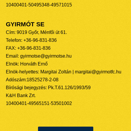
10400401-50495348-49571015
GYIRMÓT SE
Cím: 9019 Győr, Ménfői út 61.
Telefon: +36-96-831-836
FAX: +36-96-831-836
Email: gyirmotse@gyirmotse.hu
Elnök: Horváth Ernő
Elnök-helyettes: Margitai Zoltán | margitai@gyirmotfc.hu
Adószám:18525278-2-08
Bírósági bejegyzés: Pk.T.61.126/1993/59
K&H Bank Zrt.
10400401-49565151-53501002