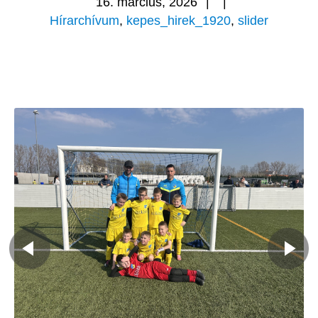
16. március, 2026
|
|
Hírarchívum
,
kepes_hirek_1920
,
slider