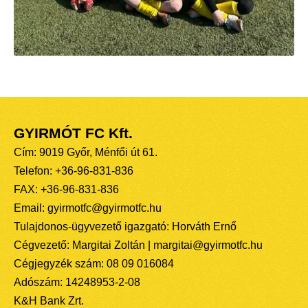
GYIRMÓT FC Kft.
Cím: 9019 Győr, Ménfői út 61.
Telefon: +36-96-831-836
FAX: +36-96-831-836
Email: gyirmotfc@gyirmotfc.hu
Tulajdonos-ügyvezető igazgató: Horváth Ernő
Cégvezető: Margitai Zoltán | margitai@gyirmotfc.hu
Cégjegyzék szám: 08 09 016084
Adószám: 14248953-2-08
K&H Bank Zrt.