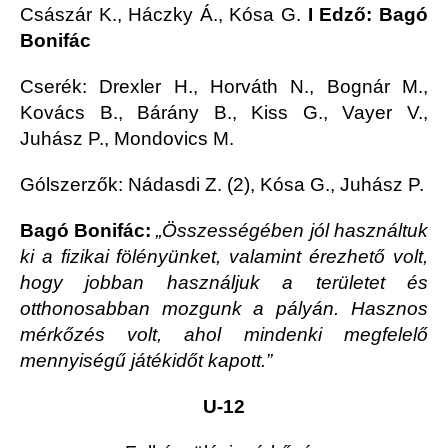
Császár K., Háczky Á., Kósa G.
I Edző: Bagó
Bonifác
Cserék: Drexler H., Horváth N., Bognár M.,
Kovács B., Bárány B., Kiss G., Vayer V.,
Juhász P., Mondovics M.
Gólszerzők: Nádasdi Z. (2), Kósa G., Juhász P.
Bagó Bonifác:
„Összességében jól használtuk
ki a fizikai fölényünket, valamint érezhető volt,
hogy jobban használjuk a területet és
otthonosabban mozgunk a pályán. Hasznos
mérkőzés volt, ahol mindenki megfelelő
mennyiségű játékidőt kapott.”
U-12