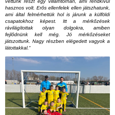
vettünk részt egy villámtornán, ami rendkívül
hasznos volt. Erős ellenfelek ellen játszhatunk,
ami által felmérhettük hol is járunk a külföldi
csapatokhoz képest. Itt a mérkőzések
rávilágítottak olyan dolgokra, amiben
fejlődnünk kell még. Jó mérkőzéseket
játszottunk. Nagy részben elégedett vagyok a
látottakkal.”