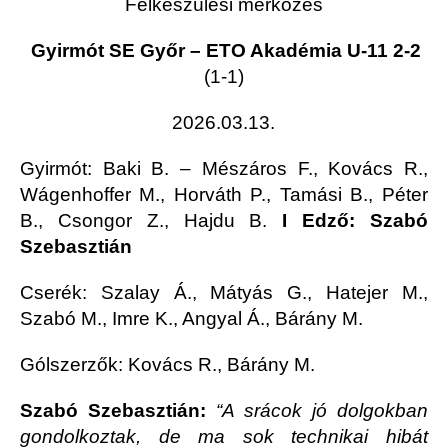
Felkészülési mérkőzés
Gyirmót SE Győr – ETO Akadémia U-11 2-2
(1-1)
2026.03.13.
Gyirmót
: Baki B. – Mészáros F., Kovács R.,
Wágenhoffer M., Horváth P., Tamási B., Péter
B., Csongor Z., Hajdu B.
I Edző: Szabó
Szebasztián
Cserék: Szalay Á., Mátyás G., Hatejer M.,
Szabó M., Imre K., Angyal Á., Bárány M.
Gólszerzők: Kovács R., Bárány M.
Szabó Szebasztián:
“A srácok jó dolgokban
gondolkoztak, de ma sok technikai hibát