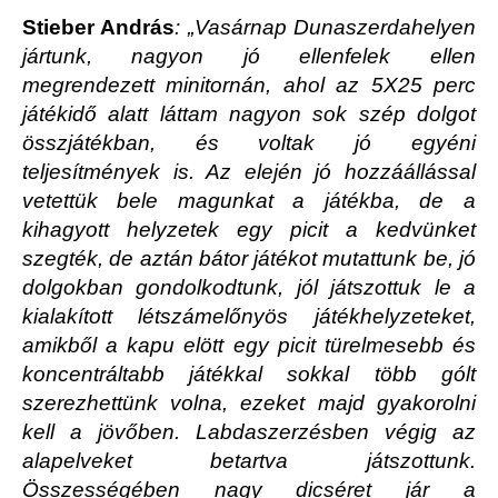
Stieber András
:
„
Vasárnap Dunaszerdahelyen
jártunk, nagyon jó ellenfelek ellen
megrendezett minitornán, ahol az 5X25 perc
játékidő alatt láttam nagyon sok szép dolgot
összjátékban, és voltak jó egyéni
teljesítmények is. Az elején jó hozzáállással
vetettük bele magunkat a játékba, de a
kihagyott helyzetek egy picit a kedvünket
szegték, de aztán bátor játékot mutattunk be, jó
dolgokban gondolkodtunk, jól játszottuk le a
kialakított létszámelőnyös játékhelyzeteket,
amikből a kapu elött egy picit türelmesebb és
koncentráltabb játékkal sokkal több gólt
szerezhettünk volna, ezeket majd gyakorolni
kell a jövőben. Labdaszerzésben végig az
alapelveket betartva játszottunk.
Összességében nagy dicséret jár a