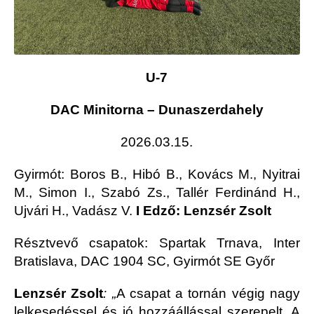
U-7
DAC Minitorna – Dunaszerdahely
2026.03.15.
Gyirmót
: Boros B., Hibó B., Kovács M., Nyitrai
M., Simon I., Szabó Zs., Tallér Ferdinánd H.,
Ujvári H., Vadász V.
I Edző: Lenzsér Zsolt
Résztvevő csapatok: Spartak Trnava, Inter
Bratislava, DAC 1904 SC, Gyirmót SE Győr
Lenzsér Zsolt
:
„
A csapat a tornán végig nagy
lelkesedéssel és jó hozzáállással szerepelt. A