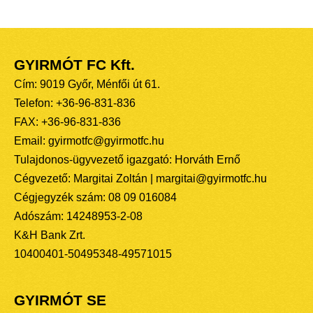
GYIRMÓT FC Kft.
Cím: 9019 Győr, Ménfői út 61.
Telefon: +36-96-831-836
FAX: +36-96-831-836
Email: gyirmotfc@gyirmotfc.hu
Tulajdonos-ügyvezető igazgató: Horváth Ernő
Cégvezető: Margitai Zoltán | margitai@gyirmotfc.hu
Cégjegyzék szám: 08 09 016084
Adószám: 14248953-2-08
K&H Bank Zrt.
10400401-50495348-49571015
GYIRMÓT SE