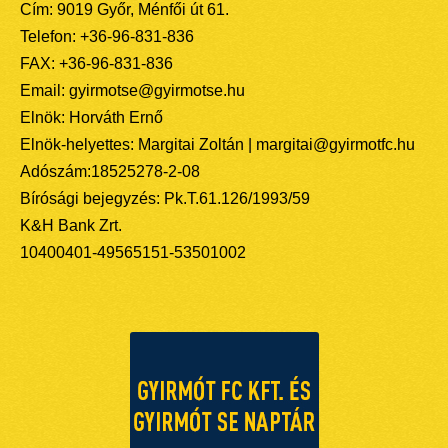
Cím: 9019 Győr, Ménfői út 61.
Telefon: +36-96-831-836
FAX: +36-96-831-836
Email: gyirmotse@gyirmotse.hu
Elnök: Horváth Ernő
Elnök-helyettes: Margitai Zoltán | margitai@gyirmotfc.hu
Adószám:18525278-2-08
Bírósági bejegyzés: Pk.T.61.126/1993/59
K&H Bank Zrt.
10400401-49565151-53501002