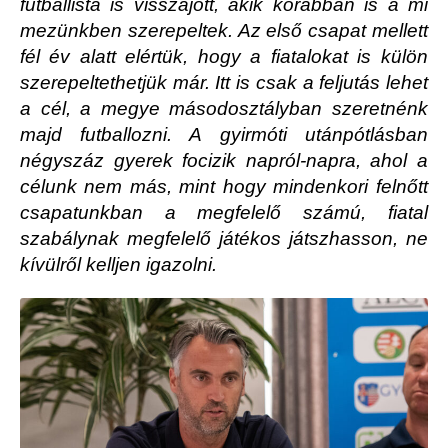
futballista is visszajött, akik korábban is a mi
mezünkben szerepeltek. Az első csapat mellett
fél év alatt elértük, hogy a fiatalokat is külön
szerepeltethetjük már. Itt is csak a feljutás lehet
a cél, a megye másodosztályban szeretnénk
majd futballozni. A gyirmóti utánpótlásban
négyszáz gyerek focizik napról-napra, ahol a
célunk nem más, mint hogy mindenkori felnőtt
csapatunkban a megfelelő számú, fiatal
szabálynak megfelelő játékos játszhasson, ne
kívülről kelljen igazolni.