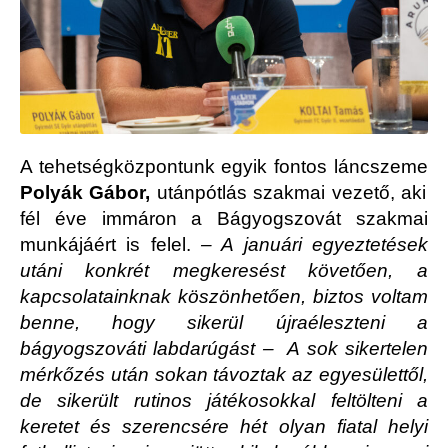
A tehetségközpontunk egyik fontos láncszeme
Polyák Gábor,
utánpótlás szakmai vezető, aki
fél éve immáron a Bágyogszovát szakmai
munkájáért is felel.
– A januári egyeztetések
utáni konkrét megkeresést követően, a
kapcsolatainknak köszönhetően, biztos voltam
benne, hogy sikerül újraéleszteni a
bágyogszováti labdarúgást – A sok sikertelen
mérkőzés után sokan távoztak az egyesülettől,
de sikerült rutinos játékosokkal feltölteni a
keretet és szerencsére hét olyan fiatal helyi