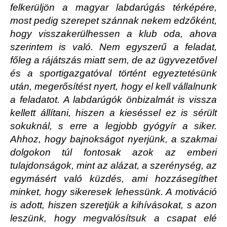
felkerüljön a magyar labdarúgás térképére,
most pedig szerepet szánnak nekem edzőként,
hogy visszakerülhessen a klub oda, ahova
szerintem is való. Nem egyszerű a feladat,
főleg a rájátszás miatt sem, de az ügyvezetővel
és a sportigazgatóval történt egyeztetésünk
után, megerősítést nyert, hogy el kell vállalnunk
a feladatot. A labdarúgók önbizalmát is vissza
kellett állítani, hiszen a kieséssel ez is sérült
sokuknál, s erre a legjobb gyógyír a siker.
Ahhoz, hogy bajnokságot nyerjünk, a szakmai
dolgokon túl fontosak azok az emberi
tulajdonságok, mint az alázat, a szerénység, az
egymásért való küzdés, ami hozzásegíthet
minket, hogy sikeresek lehessünk. A motiváció
is adott, hiszen szeretjük a kihívásokat, s azon
leszünk, hogy megvalósítsuk a csapat elé