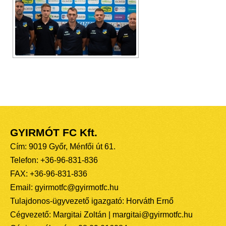
GYIRMÓT FC Kft.
Cím: 9019 Győr, Ménfői út 61.
Telefon: +36-96-831-836
FAX: +36-96-831-836
Email: gyirmotfc@gyirmotfc.hu
Tulajdonos-ügyvezető igazgató: Horváth Ernő
Cégvezető: Margitai Zoltán | margitai@gyirmotfc.hu