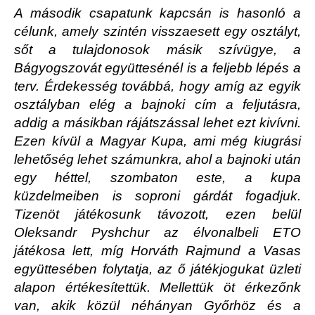
A második csapatunk kapcsán is hasonló a
célunk, amely szintén visszaesett egy osztályt,
sőt a tulajdonosok másik szívügye, a
Bágyogszovát együttesénél is a feljebb lépés a
terv. Érdekesség továbbá, hogy amíg az egyik
osztályban elég a bajnoki cím a feljutásra,
addig a másikban rájátszással lehet ezt kivívni.
Ezen kívül a Magyar Kupa, ami még kiugrási
lehetőség lehet számunkra, ahol a bajnoki után
egy héttel, szombaton este, a kupa
küzdelmeiben is soproni gárdát fogadjuk.
Tizenöt játékosunk távozott, ezen belül
Oleksandr Pyshchur az élvonalbeli ETO
játékosa lett, míg Horváth Rajmund a Vasas
együttesében folytatja, az ő játékjogukat üzleti
alapon értékesítettük. Mellettük öt érkezőnk
van, akik közül néhányan Győrhöz és a