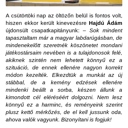
A csütörtöki nap az öltözőn belül is fontos volt,
hiszen ekkor került kinevezésre
Hajdú Ádám
újdonsült csapatkapitányunk:
– Sok mindent
tapasztaltam már a magyar labdarúgásban, de
mindenekelőtt szeretnék köszönetet mondani
játékostársaim nevében is a tulajdonosok felé,
akiknek szintén nem lehetett könnyű ez a
szituáció, de ennek ellenére nagyon korrekt
módon kezelték. Elkezdtük a munkát az új
stábbal, de a kemény edzések ellenére
mindenki beállt a sorba, készen állunk a
kimondott cél eléréséért dolgozni. Nem lesz
könnyű ez a harminc, és reményeink szerint
plusz kettő mérkőzés, de el kell jussunk oda,
ahova valók vagyunk. Bizonyítani is fogjuk!