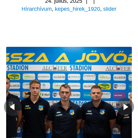
24. július, 2025
|
|
Hírarchívum
,
kepes_hirek_1920
,
slider