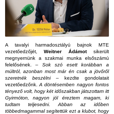
A tavalyi harmadosztályú bajnok MTE
vezetőedzőjét,
Weitner Ádámot
sikerült
megnyernünk a szakmai munka elsőszámú
felelősének. –
Sok szó esett korábban a
múltról, azonban most már én csak a jövőről
szeretnék beszélni –
kezdte gondolatait
vezetőedzőnk.
A döntésemben nagyon fontos
tényező volt, hogy két időszakban játszottam itt
Gyirmóton, nagyon jól éreztem magam, ki
tudtam teljesedni. Abban az időben
többedmagammal segítettük ezt a klubot, hogy