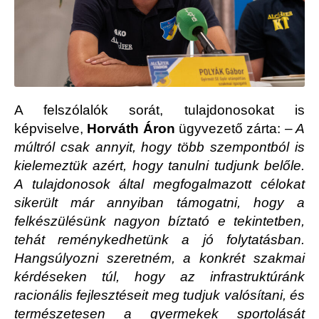
A felszólalók sorát, tulajdonosokat is
képviselve,
Horváth Áron
ügyvezető zárta:
– A
múltról csak annyit, hogy több szempontból is
kielemeztük azért, hogy tanulni tudjunk belőle.
A tulajdonosok által megfogalmazott célokat
sikerült már annyiban támogatni, hogy a
felkészülésünk nagyon bíztató e tekintetben,
tehát reménykedhetünk a jó folytatásban.
Hangsúlyozni szeretném, a konkrét szakmai
kérdéseken túl, hogy az infrastruktúránk
racionális fejlesztéseit meg tudjuk valósítani, és
természetesen a gyermekek sportolását