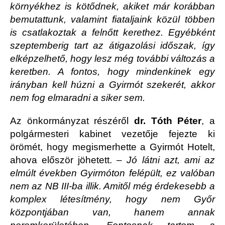
környékhez is kötődnek, akiket már korábban
bemutattunk, valamint fiataljaink közül többen
is csatlakoztak a felnőtt kerethez. Egyébként
szeptemberig tart az átigazolási időszak, így
elképzelhető, hogy lesz még további változás a
keretben. A fontos, hogy mindenkinek egy
irányban kell húzni a Gyirmót szekerét, akkor
nem fog elmaradni a siker sem.
Az önkormányzat részéről
dr. Tóth Péter
, a
polgármesteri kabinet vezetője fejezte ki
örömét, hogy megismerhette a Gyirmót Hotelt,
ahova először jöhetett. –
Jó látni azt, ami az
elmúlt években Gyirmóton felépült, ez valóban
nem az NB III-ba illik. Amitől még érdekesebb a
komplex létesítmény, hogy nem Győr
központjában van, hanem annak