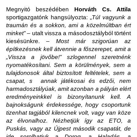
Megnyitó beszédében
Horváth Cs. Attila
sportigazgatónk hangsúlyozta: „
Túl vagyunk a
traumán és a sokkon, ami a közelmúltban ért
minket” –
utalt vissza a másodosztályból történt
kiesésünkre.
– Most már szigorúan az
építkezésnek kell átvennie a főszerepet, amit a
„Vissza a jövőbe!” szlogennel szeretnénk
nyomatékosítani. Sem a körülmények, sem a
tulajdonosok által biztosított feltételek, sem a
csapat, s annak játékosai és edzői, nem
harmadosztályúak, amit azonban a pályán elért
eredményeinkkel is bizonyítanunk kell. A
bajnokságunk érdekessége, hogy csoportunk
tizenhat tagjából kilencnek volt, vagy van köze
az élvonalhoz. Nézhetjük így az ETO, a
Puskás, vagy az Újpest második csapatát, de
ide sorolhatjuk a Dorog, a Haladás, a