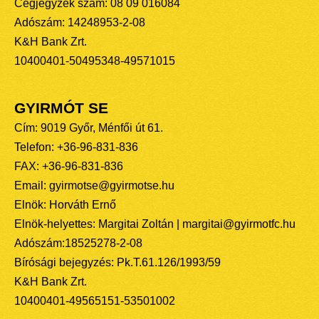
Cégjegyzék szám: 08 09 016084
Adószám: 14248953-2-08
K&H Bank Zrt.
10400401-50495348-49571015
GYIRMÓT SE
Cím: 9019 Győr, Ménfői út 61.
Telefon: +36-96-831-836
FAX: +36-96-831-836
Email: gyirmotse@gyirmotse.hu
Elnök: Horváth Ernő
Elnök-helyettes: Margitai Zoltán | margitai@gyirmotfc.hu
Adószám:18525278-2-08
Bírósági bejegyzés: Pk.T.61.126/1993/59
K&H Bank Zrt.
10400401-49565151-53501002