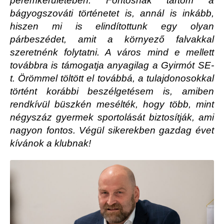
peremkerületében. Fontosnak tartom a
bágyogszováti történetet is, annál is inkább,
hiszen mi is elindítottunk egy olyan
párbeszédet, amit a környező falvakkal
szeretnénk folytatni. A város mind e mellett
továbbra is támogatja anyagilag a Gyirmót SE-
t. Örömmel töltött el továbbá, a tulajdonosokkal
történt korábbi beszélgetésem is, amiben
rendkívül büszkén mesélték, hogy több, mint
négyszáz gyermek sportolását biztosítják, ami
nagyon fontos. Végül sikerekben gazdag évet
kívánok a klubnak!