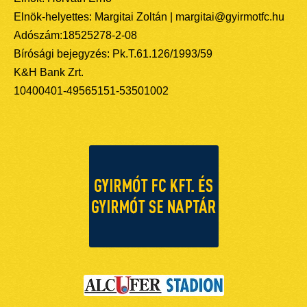
Elnök-helyettes: Margitai Zoltán | margitai@gyirmotfc.hu
Adószám:18525278-2-08
Bírósági bejegyzés: Pk.T.61.126/1993/59
K&H Bank Zrt.
10400401-49565151-53501002