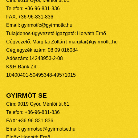
Cím: 9019 Győr, Ménfői út 61.
Telefon: +36-96-831-836
FAX: +36-96-831-836
Email: gyirmotfc@gyirmotfc.hu
Tulajdonos-ügyvezető igazgató: Horváth Ernő
Cégvezető: Margitai Zoltán | margitai@gyirmotfc.hu
Cégjegyzék szám: 08 09 016084
Adószám: 14248953-2-08
K&H Bank Zrt.
10400401-50495348-49571015
GYIRMÓT SE
Cím: 9019 Győr, Ménfői út 61.
Telefon: +36-96-831-836
FAX: +36-96-831-836
Email: gyirmotse@gyirmotse.hu
Elnök: Horváth Ernő