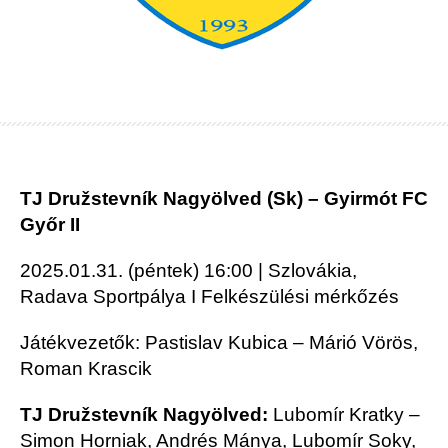
TJ Družstevník Nagyölved (Sk) – Gyirmót FC
Győr II
2025.01.31. (péntek) 16:00 | Szlovákia,
Radava Sportpálya I Felkészülési mérkőzés
Játékvezetők: Pastislav Kubica – Márió Vörös,
Roman Krascik
TJ Družstevník Nagyölved:
Lubomír Kratky –
Simon Horniak, Andrés Mánya, Lubomír Soky,