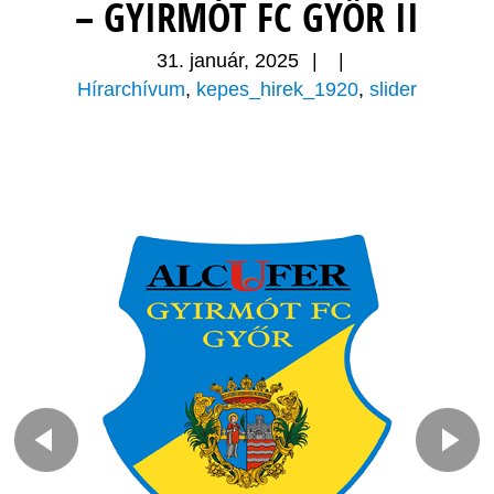
– GYIRMÓT FC GYŐR II
31. január, 2025
|
|
Hírarchívum
,
kepes_hirek_1920
,
slider