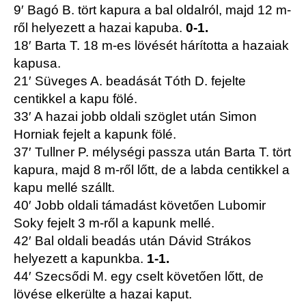
9′ Bagó B. tört kapura a bal oldalról, majd 12 m-
ről helyezett a hazai kapuba.
0-1.
18′ Barta T. 18 m-es lövését hárította a hazaiak
kapusa.
21′ Süveges A. beadását Tóth D. fejelte
centikkel a kapu fölé.
33′ A hazai jobb oldali szöglet után Simon
Horniak fejelt a kapunk fölé.
37′ Tullner P. mélységi passza után Barta T. tört
kapura, majd 8 m-ről lőtt, de a labda centikkel a
kapu mellé szállt.
40′ Jobb oldali támadást követően Lubomir
Soky fejelt 3 m-ről a kapunk mellé.
42′ Bal oldali beadás után Dávid Strákos
helyezett a kapunkba.
1-1.
44′ Szecsődi M. egy cselt követően lőtt, de
lövése elkerülte a hazai kaput.