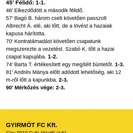
45′ Félidő: 1-1.
46′ Elkezdődött a második félidő.
57′ Bagó B. három cselt követően passzolt
Albrecht Á. elé, aki lőtt, de a lövést a hazaiak
kapusa hárította.
70′ Kontratámadást követően csapatunk
megszerezte a vezetést. Szabó K. lőtt a hazai
1-2.
csapat kapujába.
74′ Barta T. értékesített egy megítélt büntetőt.
1-3.
81′ Andrés Mánya előtt adódott lehetőség, aki 12
m-ről lőtt a kapunkba.
2-3.
90′ Mérkőzés vége: 2-3.
GYIRMÓT FC Kft.