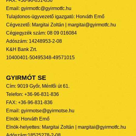
FAX: +36-96-831-836
Email: gyirmotfc@gyirmotfc.hu
Tulajdonos-ügyvezető igazgató: Horváth Ernő
Cégvezető: Margitai Zoltán | margitai@gyirmotfc.hu
Cégjegyzék szám: 08 09 016084
Adószám: 14248953-2-08
K&H Bank Zrt.
10400401-50495348-49571015
GYIRMÓT SE
Cím: 9019 Győr, Ménfői út 61.
Telefon: +36-96-831-836
FAX: +36-96-831-836
Email: gyirmotse@gyirmotse.hu
Elnök: Horváth Ernő
Elnök-helyettes: Margitai Zoltán | margitai@gyirmotfc.hu
Adószám:18525278-2-08