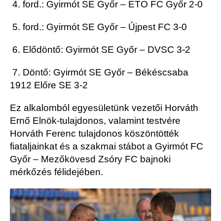
4. ford.: Gyirmót SE Győr – ETO FC Győr 2-0
5. ford.: Gyirmót SE Győr – Újpest FC 3-0
6. Elődöntő: Gyirmót SE Győr – DVSC 3-2
7. Döntő: Gyirmót SE Győr – Békéscsaba
1912 Előre SE 3-2
Ez alkalomból egyesületünk vezetői Horváth
Ernő Elnök-tulajdonos, valamint testvére
Horváth Ferenc tulajdonos köszöntötték
fiataljainkat és a szakmai stábot a Gyirmót FC
Győr – Mezőkövesd Zsóry FC bajnoki
mérkőzés félidejében.