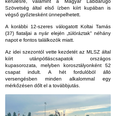
kerülésre, valamint a Magyar Labdarúgó
Szövetség által első ízben kiírt kupában is
végső győztesként ünnepelhetett.
A korábbi 12-szeres válogatott Koltai Tamás
(37) fiataljai a nyár elején „túlóráztak” néhány
napot e fontos találkozók miatt.
Az idei szezontól vette kezdetét az MLSZ által
kiírt utánpótláscsapatok országos
kupasorozata, melyben korosztályonként 52
csapat indult. A hét fordulóból álló
versengésben minden alkalommal egy
mérkőzésen dőlt el a továbbjutás.