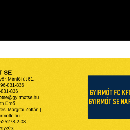
T SE
őr, Ménfői út 61.
-96-831-836
-831-836
motse@gyirmotse.hu
th Ernő
es: Margitai Zoltán |
rmotfc.hu
525278-2-08
egyzés: