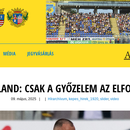
MÉDIA
JEGYVÁSÁRLÁS
LAND: CSAK A GYŐZELEM AZ ELF
09. május, 2025
|
|
Hírarchívum
,
kepes_hirek_1920
,
slider
,
video