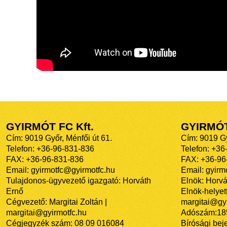
GYIRMÓT FC Kft.
GYIRMÓ
Cím: 9019 Győr, Ménfői út 61.
Cím: 9019 Gy
Telefon: +36-96-831-836
Telefon: +36
FAX: +36-96-831-836
FAX: +36-96
Email: gyirmotfc@gyirmotfc.hu
Email: gyir
Tulajdonos-ügyvezető igazgató: Horváth
Elnök: Horvá
Ernő
Elnök-helyett
Cégvezető: Margitai Zoltán |
margitai@gyi
margitai@gyirmotfc.hu
Adószám:18
Cégjegyzék szám: 08 09 016084
Bírósági bej