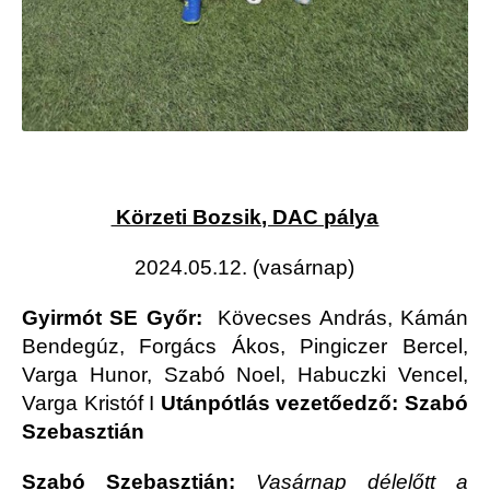
Körzeti Bozsik, DAC pálya
2024.05.12. (vasárnap)
Gyirmót SE Győr:
Kövecses András, Kámán
Bendegúz, Forgács Ákos, Pingiczer Bercel,
Varga Hunor, Szabó Noel, Habuczki Vencel,
Varga Kristóf I
Utánpótlás vezetőedző: Szabó
Szebasztián
Szabó Szebasztián:
Vasárnap délelőtt a