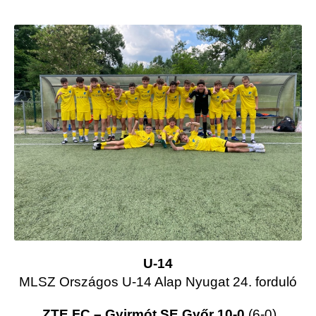
U-14
MLSZ Országos U-14 Alap Nyugat 24. forduló
ZTE FC –
Gyirmót SE Győr 10-0
(6-0)