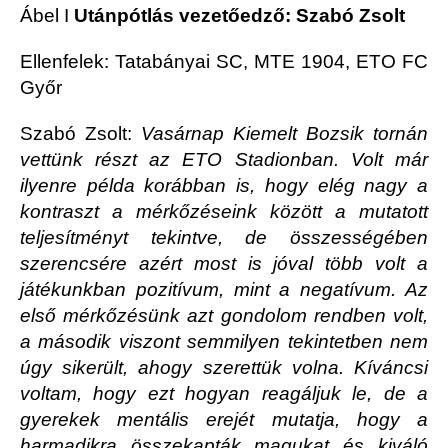
Ábel
I
Utánpótlás vezetőedző: Szabó Zsolt
Ellenfelek: Tatabányai SC, MTE 1904, ETO FC
Győr
Szabó Zsolt:
Vasárnap Kiemelt Bozsik tornán
vettünk részt az ETO Stadionban. Volt már
ilyenre példa korábban is, hogy elég nagy a
kontraszt a mérkőzéseink között a mutatott
teljesítményt tekintve, de összességében
szerencsére azért most is jóval több volt a
játékunkban pozitívum, mint a negatívum. Az
első mérkőzésünk azt gondolom rendben volt,
a második viszont semmilyen tekintetben nem
úgy sikerült, ahogy szerettük volna. Kíváncsi
voltam, hogy ezt hogyan reagáljuk le, de a
gyerekek mentális erejét mutatja, hogy a
harmadikra összekapták magukat és kiváló