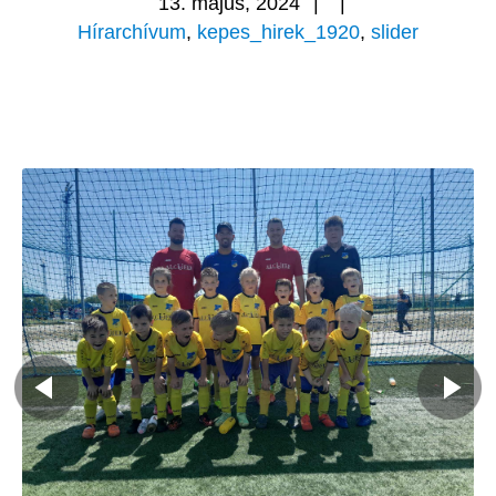
13. május, 2024
|
|
Hírarchívum
,
kepes_hirek_1920
,
slider