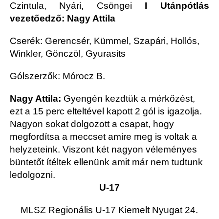
Czintula, Nyári, Csöngei
I
Utánpótlás
vezetőedző: Nagy Attila
Cserék: Gerencsér, Kümmel, Szapári, Hollós,
Winkler, Gönczöl, Gyurasits
Gólszerzők: Mórocz B.
Nagy Attila:
Gyengén kezdtük a mérkőzést,
ezt a 15 perc elteltével kapott 2 gól is igazolja.
Nagyon sokat dolgozott a csapat, hogy
megfordítsa a meccset amire meg is voltak a
helyzeteink. Viszont két nagyon véleményes
büntetőt ítéltek ellenünk amit már nem tudtunk
ledolgozni.
U-17
MLSZ Regionális U-17 Kiemelt Nyugat 24.