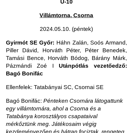
U-10
Villámtorna, Csorna
2024.05.10. (péntek)
Gyirmót SE Győr:
Háhn Zalán, Soós Armand,
Piller Dávid, Horváth Péter, Péter Benedek,
Tamási Bence, Horváth Bódog, Bárány Márk,
Pázmándi Zoé
I
Utánpótlás vezetőedző:
Bagó Bonifác
Ellenfelek: Tatabányai SC, Csornai SE
Bagó Bonifác:
Pénteken Csornára látogattunk
egy villámtornára, ahol a Csorna és a
Tatabánya korosztályos csapataival
mérkőztünk meg. Játékosaim végig
kezdeményezően és bátran fociztak, rengeteg