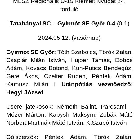
MLSZ Regionális U-15 Kiemelt Nyugat 24.
forduló
Tatabányai SC – Gyirmót SE Győr 0-4
(0-1)
2024.05.12. (vasárnap)
Gyirmót SE Győr:
Tóth Szabolcs, Török Zalán,
Csaplár Milán István, Hujber Tamás, Dobos
Ádám, Kovács Botond, Kun-Putics Bendegúz,
Gere Ákos, Czelter Ruben, Péntek Ádám,
Karhusz Milán
I
Utánpótlás vezetőedző:
Hegyi József
Csere játékosok: Németh Bálint, Parcsami –
Mózer Márton, Kabysh Maksym, Zobák Máté
Norbert,Martinák Máté István, K.Szabó István
Gólszerzők: Péntek Ádám, Török Zalán,