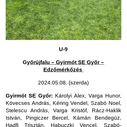
U-9
G
yőrújfalu – Gyirmót SE Győr –
Edzőmérkőzés
2024.05.08. (szerda)
Gyirmót SE Győr:
Károlyi Alex, Varga Hunor,
Kövecses András, Kéring Vendel, Szabó Noel,
Stelescu András, Varga Kristóf, Rácz-Haklik
István, Pingiczer Bercel, Kámán Bendegúz,
Hadfi Trisztán, Habuczki Vencel, Szabó-