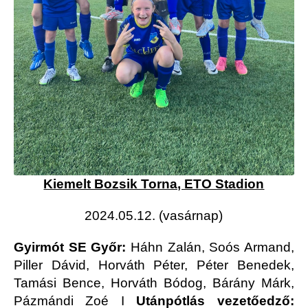
Kiemelt Bozsik Torna, ETO Stadion
2024.05.12. (vasárnap)
Gyirmót SE Győr:
Háhn Zalán, Soós Armand,
Piller Dávid, Horváth Péter, Péter Benedek,
Tamási Bence, Horváth Bódog, Bárány Márk,
Pázmándi Zoé
I
Utánpótlás vezetőedző: