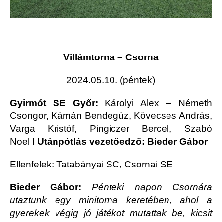
Villámtorna – Csorna
2024.05.10. (péntek)
Gyirmót SE Győr:
Károlyi Alex – Németh
Csongor, Kámán Bendegúz, Kövecses András,
Varga Kristóf, Pingiczer Bercel, Szabó
Noel
I
Utánpótlás vezetőedző: Bieder Gábor
Ellenfelek: Tatabányai SC, Csornai SE
Bieder Gábor:
Pénteki napon Csornára
utaztunk egy minitorna keretében, ahol a
gyerekek végig jó játékot mutattak be, kicsit