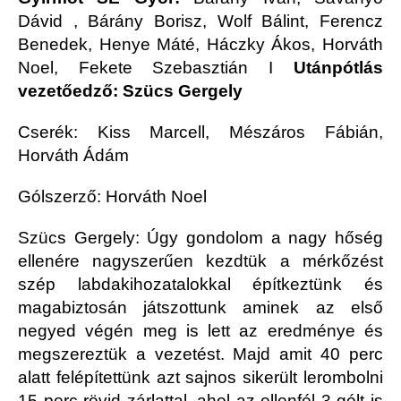
Dávid , Bárány Borisz, Wolf Bálint, Ferencz
Benedek, Henye Máté, Háczky Ákos, Horváth
Noel, Fekete Szebasztián
I
Utánpótlás
vezetőedző: Szücs Gergely
Cserék: Kiss Marcell, Mészáros Fábián,
Horváth Ádám
Gólszerző: Horváth Noel
Szücs Gergely:
Úgy gondolom a nagy hőség
ellenére nagyszerűen kezdtük a mérkőzést
szép labdakihozatalokkal építkeztünk és
magabiztosán játszottunk aminek az első
negyed végén meg is lett az eredménye és
megszereztük a vezetést. Majd amit 40 perc
alatt felépítettünk azt sajnos sikerült lerombolni
15 perc rövid zárlattal, ahol az ellenfél 3 gólt is