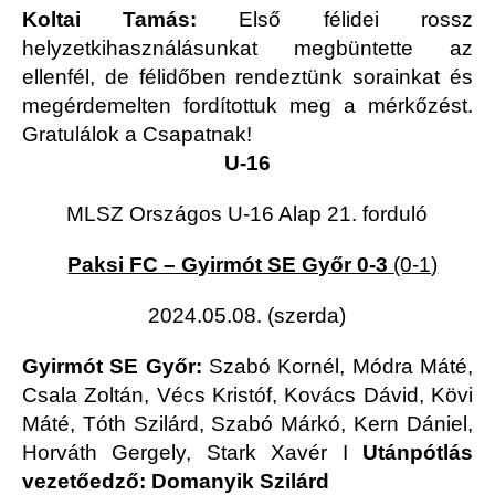
Koltai
Tamás:
Első félidei rossz
helyzetkihasználásunkat megbüntette az
ellenfél, de félidőben rendeztünk sorainkat és
megérdemelten fordítottuk meg a mérkőzést.
Gratulálok a Csapatnak!
U-16
MLSZ Országos U-16 Alap 21. forduló
Paksi FC – Gyirmót SE Győr 0-3
(0-1)
2024.05.08. (szerda)
Gyirmót SE Győr:
Szabó Kornél, Módra Máté,
Csala Zoltán, Vécs Kristóf, Kovács Dávid, Kövi
Máté, Tóth Szilárd, Szabó Márkó, Kern Dániel,
Horváth Gergely, Stark Xavér I
Utánpótlás
vezetőedző: Domanyik Szilárd