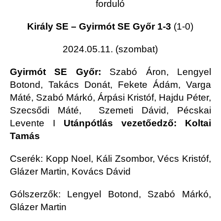
forduló
Király SE – Gyirmót SE Győr 1-3
(1-0)
2024.05.11. (szombat)
Gyirmót SE Győr:
S
zabó Áron, Lengyel
Botond, Takács Donát, Fekete Ádám, Varga
Máté
, Szabó Márkó
, Árpási Kristóf, Hajdu Péter
,
Szecsődi Máté, Szemeti Dávid, Pécskai
Levente
I
Utánpótlás vezetőedző: Koltai
Tamás
Cserék:
Kopp Noel, Káli Zsombor, Vécs Kristóf,
Glázer Martin, Kovács Dávid
Gólszerzők:
Lengyel Botond, Szabó Márkó,
Glázer Martin