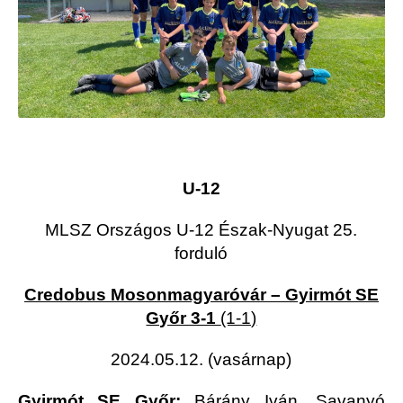
U-12
MLSZ Országos U-12 Észak-Nyugat 25.
forduló
Credobus Mosonmagyaróvár – Gyirmót SE
Győr 3-1
(1-1)
2024.05.12. (vasárnap)
Gyirmót SE Győr:
Bárány Iván, Savanyó