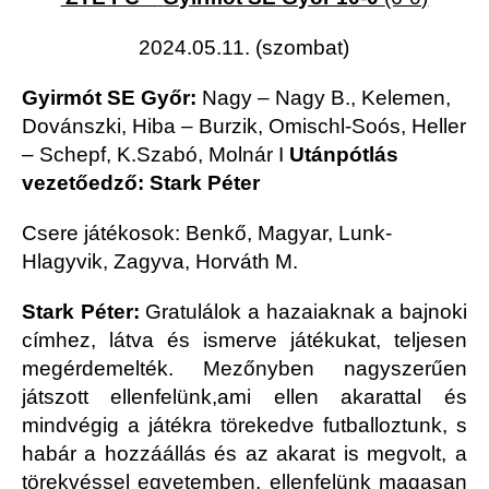
2024.05.11. (szombat)
Gyirmót SE Győr:
Nagy – Nagy B., Kelemen,
Dovánszki, Hiba – Burzik, Omischl-Soós, Heller
– Schepf, K.Szabó, Molnár
I
Utánpótlás
vezetőedző: Stark Péter
Csere játékosok: Benkő, Magyar, Lunk-
Hlagyvik, Zagyva, Horváth M.
Stark Péter:
Gratulálok a hazaiaknak a bajnoki
címhez, látva és ismerve játékukat, teljesen
megérdemelték. Mezőnyben nagyszerűen
játszott ellenfelünk,ami ellen akarattal és
mindvégig a játékra törekedve futballoztunk, s
habár a hozzáállás és az akarat is megvolt, a
törekvéssel egyetemben, ellenfelünk magasan