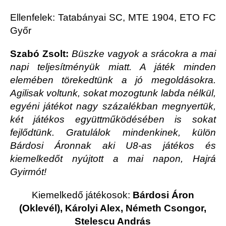
Ellenfelek: Tatabányai SC, MTE 1904, ETO FC
Győr
Szabó Zsolt:
Büszke vagyok a srácokra a mai
napi teljesítményük miatt. A játék minden
elemében törekedtünk a jó megoldásokra.
Agilisak voltunk, sokat mozogtunk labda nélkül,
egyéni játékot nagy százalékban megnyertük,
két játékos együttműködésében is sokat
fejlődtünk. Gratulálok mindenkinek, külön
Bárdosi Áronnak aki U8-as játékos és
kiemelkedőt nyújtott a mai napon, Hajrá
Gyirmót!
Kiemelkedő játékosok:
Bárdosi Áron
(Oklevél), Károlyi Alex, Németh Csongor,
Stelescu András