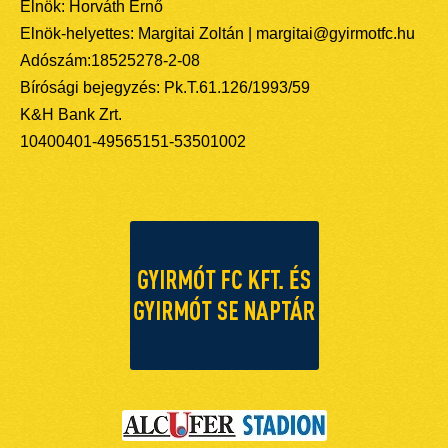
Elnök: Horváth Ernő
Elnök-helyettes: Margitai Zoltán | margitai@gyirmotfc.hu
Adószám:18525278-2-08
Bírósági bejegyzés: Pk.T.61.126/1993/59
K&H Bank Zrt.
10400401-49565151-53501002