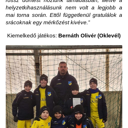
rossz döntést hoztunk támadásban, illetve a
helyzetkihasználásunk nem volt a legjobb a
mai torna során. Ettől függetlenül gratulálok a
srácoknak egy mérkőzést kivéve.”
Kiemelkedő játékos:
Bernáth Olivér (Oklevél)