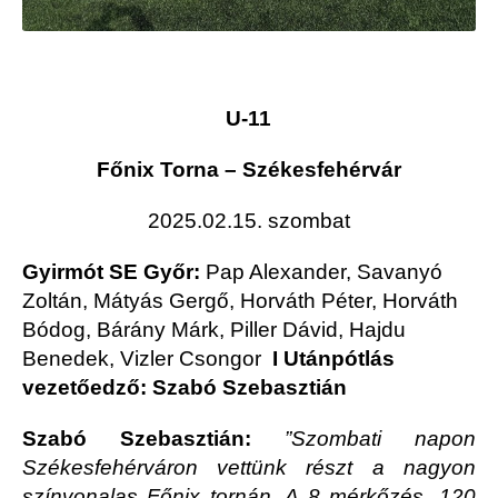
U-11
Főnix Torna – Székesfehérvár
2025.02.15. szombat
Gyirmót SE Győr:
Pap Alexander, Savanyó
Zoltán, Mátyás Gergő, Horváth Péter, Horváth
Bódog, Bárány Márk, Piller Dávid, Hajdu
Benedek, Vizler Csongor
I Utánpótlás
vezetőedző: Szabó Szebasztián
Szabó Szebasztián:
”Szombati napon
Székesfehérváron vettünk részt a nagyon
színvonalas Főnix tornán. A 8 mérkőzés, 120