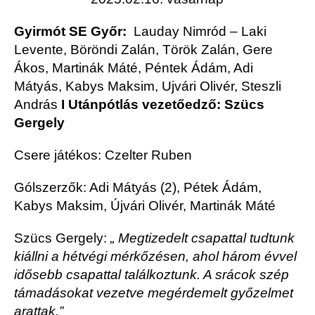
Gyirmót SE Győr:
Lauday Nimród – Laki
Levente, Böröndi Zalán, Török Zalán, Gere
Ákos, Martinák Máté, Péntek Ádám, Adi
Mátyás, Kabys Maksim, Ujvári Olivér, Steszli
András
I Utánpótlás vezetőedző: Szücs
Gergely
Csere játékos: Czelter Ruben
Gólszerzők: Adi Mátyás (2), Pétek Ádám,
Kabys Maksim, Újvári Olivér, Martinák Máté
Szücs Gergely:
„ Megtizedelt csapattal tudtunk
kiállni a hétvégi mérkőzésen, ahol három évvel
idősebb csapattal találkoztunk. A srácok szép
támadásokat vezetve megérdemelt győzelmet
arattak.”