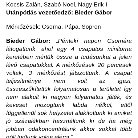
Kocsis Zalán, Szabó Noel, Nagy Erik
I
Utánpótlás vezetőedző: Bieder Gábor
Mérkőzések: Csorna, Pápa, Sopron
Bieder Gábor:
„Pénteki napon Csornára
látogattunk, ahol egy 4 csapatos minitorna
keretében mértük össze a tudásunkat a jelen
lévő csapatokkal. A mérkőzések 20 percesek
voltak, 3 mérkőzést játszottunk. A csapat
teljesítménye nem volt az igazi,
összeszűkítettük folyamatosan a területet így
nem alakult ki nagyon folyamatos játék, és
keveset mozogtunk labda nélkül, ettől
függetlenül sok helyzetet alakítottunk ki amiket
jó százalékban használtunk ki de ha még
jobban odakoncentrálunk akkor sokkal több
gólt tudtunk volna elérni.”