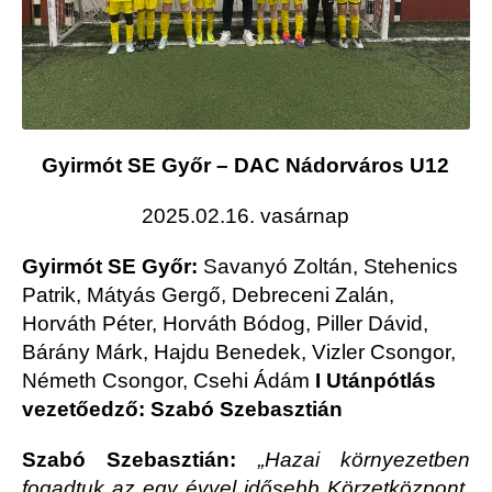
Gyirmót SE Győr – DAC Nádorváros U12
2025.02.16. vasárnap
Gyirmót SE Győr:
Savanyó Zoltán, Stehenics
Patrik, Mátyás Gergő, Debreceni Zalán,
Horváth Péter, Horváth Bódog, Piller Dávid,
Bárány Márk, Hajdu Benedek, Vizler Csongor,
Németh Csongor, Csehi Ádám
I Utánpótlás
vezetőedző: Szabó Szebasztián
Szabó Szebasztián:
„
Hazai környezetben
fogadtuk az egy évvel idősebb Körzetközpont,