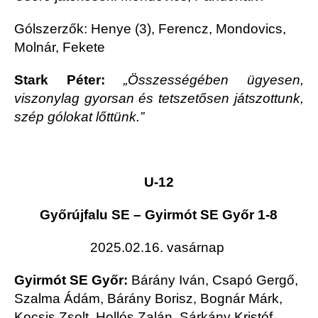
Gólszerzők: Henye (3), Ferencz, Mondovics,
Molnár, Fekete
Stark Péter:
„Összességében ügyesen,
viszonylag gyorsan és tetszetősen játszottunk,
szép gólokat lőttünk.”
U-12
Győrújfalu SE – Gyirmót SE Győr 1-8
2025.02.16. vasárnap
Gyirmót SE Győr:
Bárány Iván, Csapó Gergő,
Szalma Ádám, Bárány Borisz, Bognár Márk,
Kocsis Zsolt, Hollós Zalán, Sárkány Kristóf,