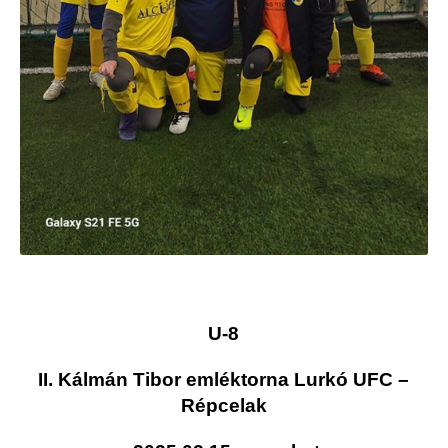
U-8
II. Kálmán Tibor emléktorna Lurkó UFC –
Répcelak