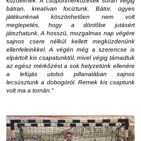
küzdelmek. A csoportmérkőzések során végig
bátran, kreatívan fociztunk. Bátor, ügyes
játékunknak köszönhetően nem volt
meglepetés, hogy a döntőbe jutásért
játszhatunk. A hosszú, mozgalmas nap végére
sajnos csere nélkül kellett megküzdenünk
ellenfeleinkkel. A végén még a szerencse is
elpártolt kis csapatunktól, mivel végig támadtuk
az egész mérkőzést a sok helyzetünk ellenére
a lefújás utolsó pillanatában sajnos
lecsúsztunk a dobogóról. Remek kis csaptunk
volt ma a tornán.”