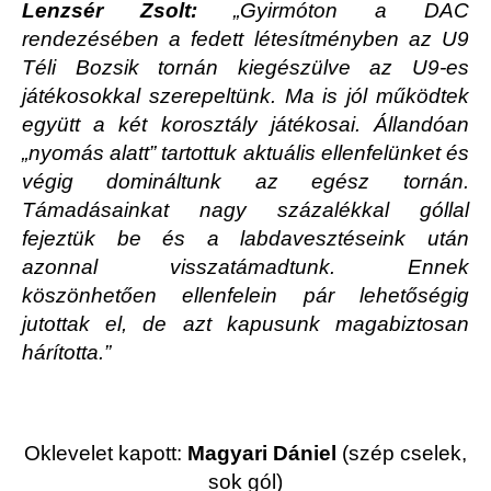
Lenzsér Zsolt:
„Gyirmóton a DAC
rendezésében a fedett létesítményben az U9
Téli Bozsik tornán kiegészülve az U9-es
játékosokkal szerepeltünk. Ma is jól működtek
együtt a két korosztály játékosai. Állandóan
„nyomás alatt” tartottuk aktuális ellenfelünket és
végig domináltunk az egész tornán.
Támadásainkat nagy százalékkal góllal
fejeztük be és a labdavesztéseink után
azonnal visszatámadtunk. Ennek
köszönhetően ellenfelein pár lehetőségig
jutottak el, de azt kapusunk magabiztosan
hárította.”
Oklevelet kapott:
Magyari Dániel
(szép cselek,
sok gól)