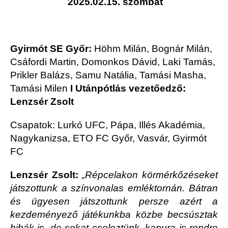
2025.02.15. szombat
Gyirmót SE Győr:
Höhm Milán, Bognár Milán,
Csáfordi Martin, Domonkos Dávid, Laki Tamás,
Prikler Balázs, Samu Natália, Tamási Masha,
Tamási Milen
I Utánpótlás vezetőedző:
Lenzsér Zsolt
Csapatok: Lurkó UFC, Pápa, Illés Akadémia,
Nagykanizsa, ETO FC Győr, Vasvár, Gyirmót
FC
Lenzsér Zsolt:
„Répcelakon körmérkőzéseket
játszottunk a színvonalas emléktornán. Bátran
és ügyesen játszottunk persze azért a
kezdeményező játékunkba közbe becsúsztak
hibák is, de sokat cseleztünk, kapura is rendre