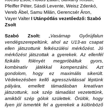
Pfeiffer Péter, Sásdi Levente, Weisz Zdenkó,
Vereb Ábel, Samu Milán, Gerencsér Áron,
Vayer Valter
I Utánpótlás vezetőedző: Szabó
Zsolt
Szabó Zsolt:
„Vasárnap Győrújfalun
vendégszerepeltünk, ahol az U13-as csapat
ellen játszottunk felkészülési mérkőzést. Jó
mérkőzést játszottak a gyerekek. Az ellenfél
fizikális fölényét megpróbáltuk gyors,
kombinatív játékkal kompenzálni. Azt
gondolom, hogy ez maximális sikerült.
Védekezésben kellő agresszivitással léptünk
pályára, emellett támadásban kreatívan
játszottunk, sok szép támadást vezetettünk,
amikből szép gólok születtek. Örülök, hogy
ilyen jól ismerték fel a gyerekek a különböző