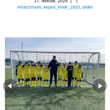
17. február, 2025
|
|
Hírarchívum
,
kepes_hirek_1920
,
slider