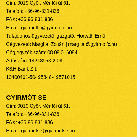
Cím: 9019 Győr, Ménfői út 61.
Telefon: +36-96-831-836
FAX: +36-96-831-836
Email: gyirmotfc@gyirmotfc.hu
Tulajdonos-ügyvezető igazgató: Horváth Ernő
Cégvezető: Margitai Zoltán | margitai@gyirmotfc.hu
Cégjegyzék szám: 08 09 016084
Adószám: 14248953-2-08
K&H Bank Zrt.
10400401-50495348-49571015
GYIRMÓT SE
Cím: 9019 Győr, Ménfői út 61.
Telefon: +36-96-831-836
FAX: +36-96-831-836
Email: gyirmotse@gyirmotse.hu