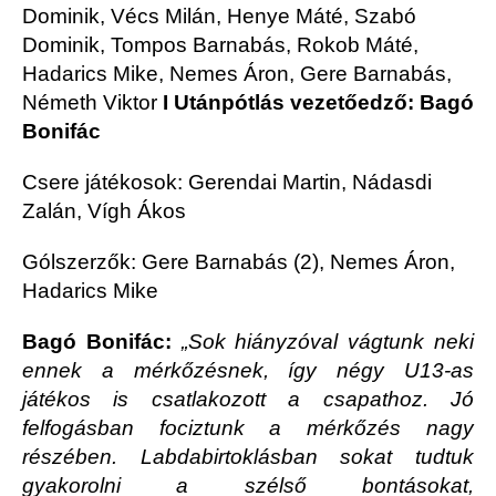
Dominik, Vécs Milán, Henye Máté, Szabó
Dominik, Tompos Barnabás, Rokob Máté,
Hadarics Mike, Nemes Áron, Gere Barnabás,
Németh Viktor
I Utánpótlás vezetőedző: Bagó
Bonifác
Csere játékosok: Gerendai Martin, Nádasdi
Zalán, Vígh Ákos
Gólszerzők: Gere Barnabás (2), Nemes Áron,
Hadarics Mike
Bagó Bonifác:
„Sok hiányzóval vágtunk neki
ennek a mérkőzésnek, így négy U13-as
játékos is csatlakozott a csapathoz. Jó
felfogásban fociztunk a mérkőzés nagy
részében. Labdabirtoklásban sokat tudtuk
gyakorolni a szélső bontásokat,