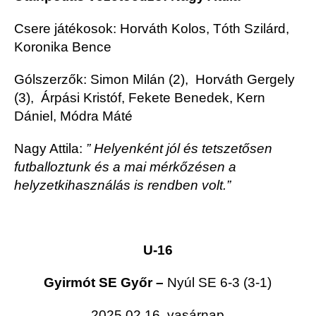
Csere játékosok: Horváth Kolos, Tóth Szilárd,
Koronika Bence
Gólszerzők: Simon Milán (2), Horváth Gergely
(3), Árpási Kristóf, Fekete Benedek, Kern
Dániel, Módra Máté
Nagy Attila:
” Helyenként jól és tetszetősen
futballoztunk és a mai mérkőzésen a
helyzetkihasználás is rendben volt.”
U-16
Gyirmót SE Győr –
Nyúl SE 6-3
(3-1)
2025.02.16. vasárnap