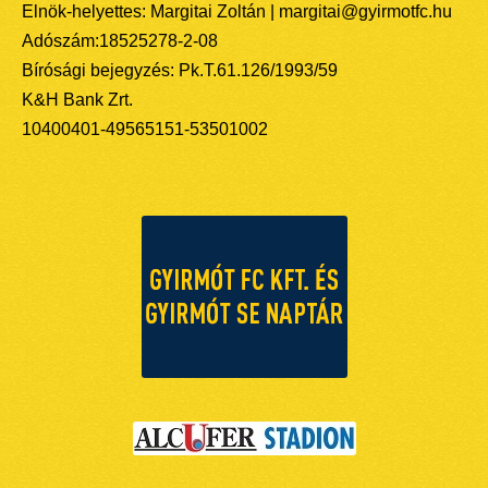
Elnök-helyettes: Margitai Zoltán | margitai@gyirmotfc.hu
Adószám:18525278-2-08
Bírósági bejegyzés: Pk.T.61.126/1993/59
K&H Bank Zrt.
10400401-49565151-53501002