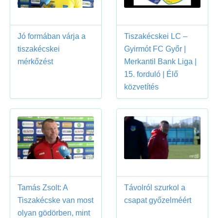
Jó formában várja a
Tiszakécskei LC –
tiszakécskei
Gyirmót FC Győr |
mérkőzést
Merkantil Bank Liga |
15. forduló | Élő
közvetítés
Tamás Zsolt: A
Távolról szurkol a
Tiszakécske van most
csapat győzelméért
olyan gödörben, mint