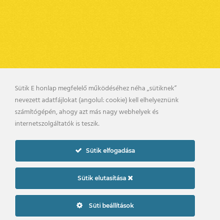
Sütik E honlap megfelelő működéséhez néha „sütiknek”
nevezett adatfájlokat (angolul: cookie) kell elhelyeznünk
BELSŐ VISSZAÉLÉS BEJELENTÉSI RENDSZER
számítógépén, ahogy azt más nagy webhelyek és
KAPCSOLAT
UTÁNPÓTLÁS
internetszolgáltatók is teszik.
PÁLYARENDSZABÁLYOK
ADATKEZELÉSI TÁJÉKOZTATÓ
Sütik elfogadása
2019. © gyirmotfc.hu
Készítette:
Sütik elutasítása
Süti beállítások