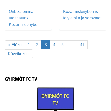
Önbizalommal
Kozármislenyben is
utazhatunk
folytatni a jó sorozatot
Kozármislenybe
« Előző
1
2
3
4
5
…
41
Következő »
GYIRMÓT FC TV