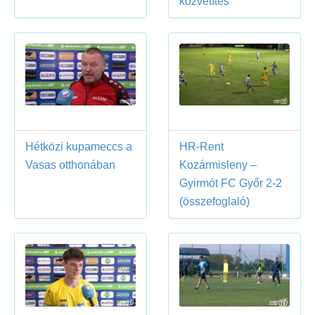
közvetítés
Hétközi kupameccs a
HR-Rent
Vasas otthonában
Kozármisleny –
Gyirmót FC Győr 2-2
(összefoglaló)