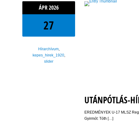
ÁPR
2026
27
Hírarchívum
,
kepes_hirek_1920
,
slider
UTÁNPÓTLÁS-H
EREDMÉNYEK U-17 MLSZ Regionál
Gyirmót: Tóth […]