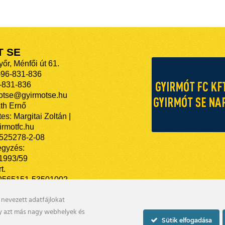
T SE
őr, Ménfői út 61.
-96-831-836
-831-836
motse@gyirmotse.hu
th Ernő
es: Margitai Zoltán |
rmotfc.hu
525278-2-08
egyzés:
/1993/59
t.
9565151-53501002
nevezett adatfájlokat
gy azt más nagy webhelyek és
Sütik elfogadása