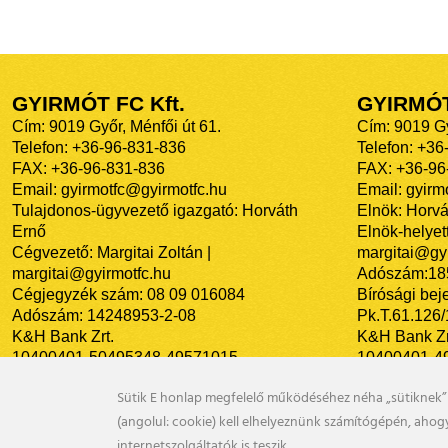
GYIRMÓT FC Kft.
GYIRMÓ
Cím: 9019 Győr, Ménfői út 61.
Cím: 9019 Gy
Telefon: +36-96-831-836
Telefon: +36
FAX: +36-96-831-836
FAX: +36-96
Email: gyirmotfc@gyirmotfc.hu
Email: gyir
Tulajdonos-ügyvezető igazgató: Horváth
Elnök: Horvá
Ernő
Elnök-helyett
Cégvezető: Margitai Zoltán |
margitai@gyi
margitai@gyirmotfc.hu
Adószám:18
Cégjegyzék szám: 08 09 016084
Bírósági bej
Adószám: 14248953-2-08
Pk.T.61.126
K&H Bank Zrt.
K&H Bank Zr
10400401-50495348-49571015
10400401-4
Sütik E honlap megfelelő működéséhez néha „sütiknek” 
(angolul: cookie) kell elhelyeznünk számítógépén, aho
internetszolgáltatók is teszik.