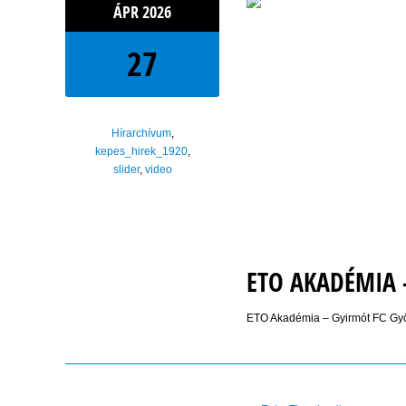
ÁPR
2026
27
Hírarchívum
,
kepes_hirek_1920
,
slider
,
video
ETO AKADÉMIA –
ETO Akadémia – Gyirmót FC Győr