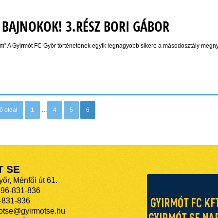
 BAJNOKOK! 3.RÉSZ BORI GÁBOR
em” A Gyirmót FC Győr történetének egyik legnagyobb sikere a másodosztály megn
ő oldal
1
…
4
5
6
T SE
őr, Ménfői út 61.
-96-831-836
-831-836
motse@gyirmotse.hu