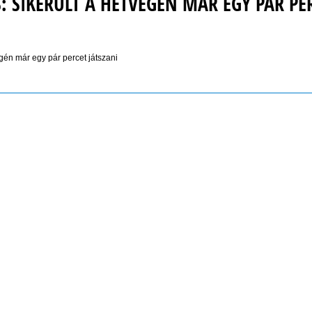
: SIKERÜLT A HÉTVÉGÉN MÁR EGY PÁR PE
gén már egy pár percet játszani