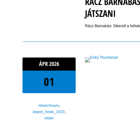
RÁCZ BARNABÁS
JÁTSZANI
Rácz Barnabás: Sikerült a hétvé
ÁPR
2026
01
Hírarchívum
,
kepes_hirek_1920
,
slider