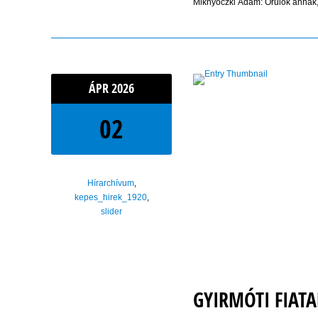
Miknyóczki Ádám: Örülök annak,
ÁPR
2026
02
Hírarchívum
,
kepes_hirek_1920
,
slider
GYIRMÓTI FIATA