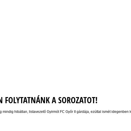
 FOLYTATNÁNK A SOROZATOT!
mindig hibátlan, listavezető Gyirmót FC Győr II gárdája, ezúttal ismét idegenben l