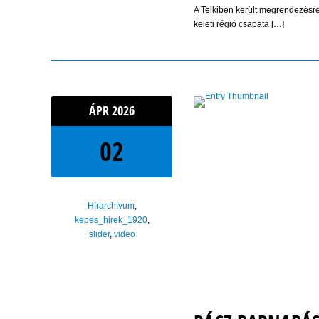
A Telkiben került megrendezésre 
keleti régió csapata […]
ÁPR
2026
02
Hírarchívum
,
kepes_hirek_1920
,
slider
,
video