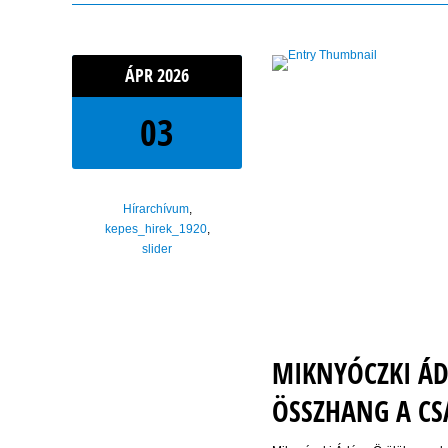
ÁPR
2026
03
Hírarchívum
,
kepes_hirek_1920
,
slider
MIKNYÓCZKI ÁD
ÖSSZHANG A C