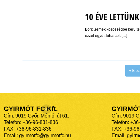
10 ÉVE LETTÜNK
Bori: „remek közösségbe került
ezzel együtt kiharcolt […]
Newer posts
« Előz
GYIRMÓT FC Kft.
←
GYIRMÓ
Cím: 9019 Győr, Ménfői út 61.
Cím: 9019 Gy
Telefon: +36-96-831-836
Telefon: +36
FAX: +36-96-831-836
FAX: +36-96
Email: gyirmotfc@gyirmotfc.hu
Email: gyir