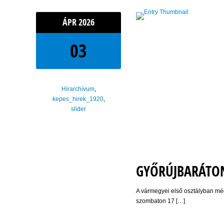
ÁPR
2026
03
Hírarchívum
,
kepes_hirek_1920
,
slider
GYŐRÚJBARÁTON
A vármegyei első osztályban még 
szombaton 17 […]