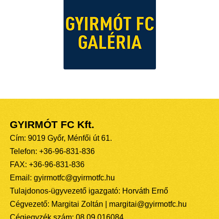
GYIRMÓT FC Kft.
Cím: 9019 Győr, Ménfői út 61.
Telefon: +36-96-831-836
FAX: +36-96-831-836
Email: gyirmotfc@gyirmotfc.hu
Tulajdonos-ügyvezető igazgató: Horváth Ernő
Cégvezető: Margitai Zoltán | margitai@gyirmotfc.hu
Cégjegyzék szám: 08 09 016084