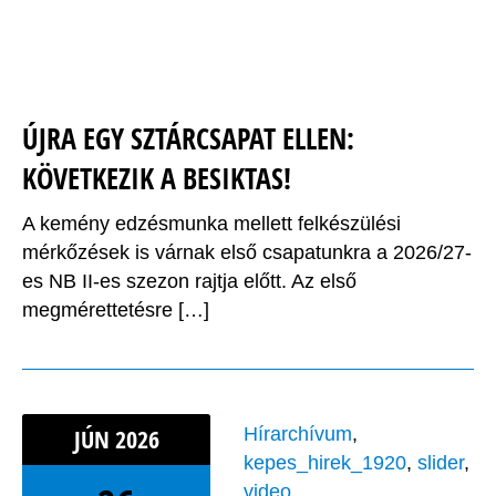
ÚJRA EGY SZTÁRCSAPAT ELLEN:
KÖVETKEZIK A BESIKTAS!
A kemény edzésmunka mellett felkészülési
mérkőzések is várnak első csapatunkra a 2026/27-
es NB II-es szezon rajtja előtt. Az első
megmérettetésre […]
JÚN
2026
Hírarchívum
,
kepes_hirek_1920
,
slider
,
video