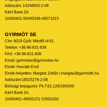
Adószám: 14248953-2-08
K&H Bank Zrt.
10400401-50495348-49571015
GYIRMÓT SE
Cím: 9019 Győr, Ménfői út 61.
Telefon: +36-96-831-836
FAX: +36-96-831-836
Email: gyirmotse@gyirmotse.hu
Elnök: Horváth Ernő
Elnök-helyettes: Margitai Zoltán | margitai@gyirmotfc.hu
Adószám:18525278-2-08
Bírósági bejegyzés: Pk.T.61.126/1993/59
K&H Bank Zrt.
10400401-49565151-53501002