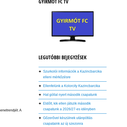
GYIRMÓT FC TV
LEGUTÓBBI BEJEGYZÉSEK
Szurkolói információk a Kazincbarcika
elleni mérkőzésre
Ellenfelünk a Kolorcity Kazincbarcika
Hat góllal nyert második csapatunk
Eldőlt, kik ellen játszik második
csapatunk a 2026/27-es idényben
enetrendjét. A
Gőzerővel készülnek utánpótlás
csapataink az új szezonra