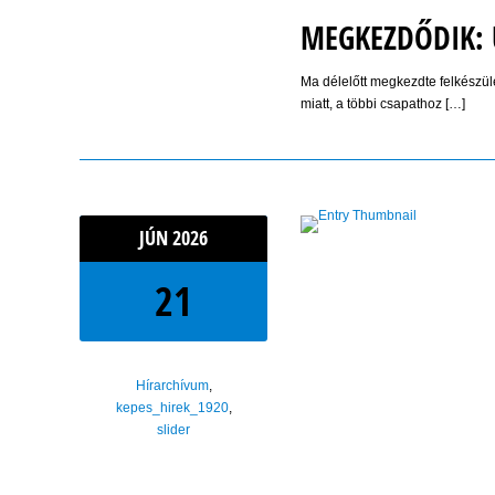
MEGKEZDŐDIK: Ú
Ma délelőtt megkezdte felkészül
miatt, a többi csapathoz […]
JÚN
2026
21
Hírarchívum
,
kepes_hirek_1920
,
slider