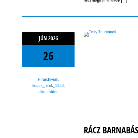
első megmérettetésre […]
JÚN
2026
26
Hírarchívum
,
kepes_hirek_1920
,
slider
,
video
RÁCZ BARNABÁS