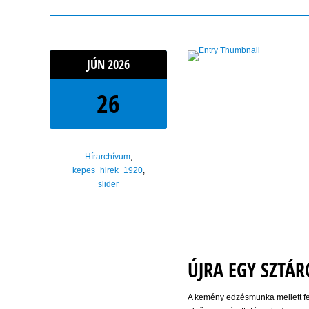
JÚN
2026
26
Hírarchívum
,
kepes_hirek_1920
,
slider
ÚJRA EGY SZTÁR
A kemény edzésmunka mellett fel