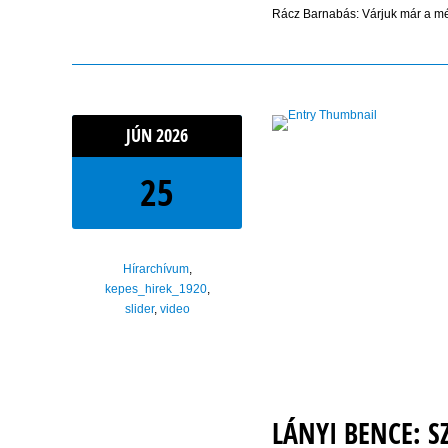
Rácz Barnabás: Várjuk már a m
JÚN
2026
25
Hírarchívum
,
kepes_hirek_1920
,
slider
,
video
LÁNYI BENCE: 