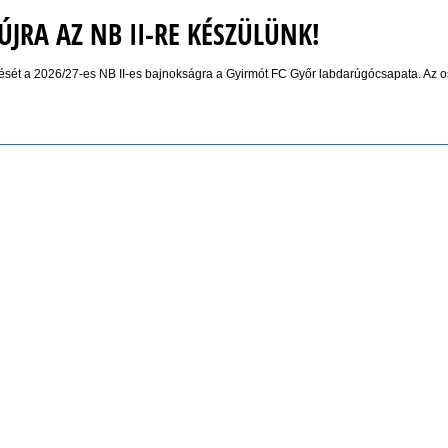
JRA AZ NB II-RE KÉSZÜLÜNK!
ését a 2026/27-es NB II-es bajnokságra a Gyirmót FC Győr labdarúgócsapata. Az o