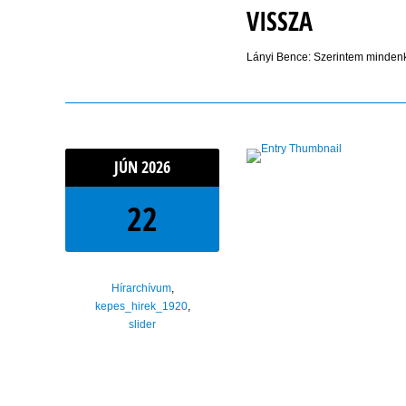
VISSZA
Lányi Bence: Szerintem mindenki 
JÚN
2026
22
Hírarchívum
,
kepes_hirek_1920
,
slider