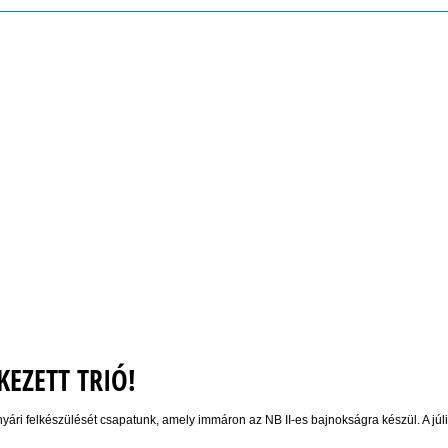
EZETT TRIÓ!
nyári felkészülését csapatunk, amely immáron az NB II-es bajnokságra készül. A júl