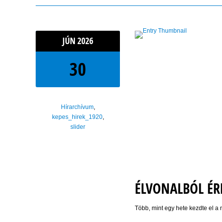
JÚN
2026
30
Hírarchívum
,
kepes_hirek_1920
,
slider
ÉLVONALBÓL ÉRK
Több, mint egy hete kezdte el a 