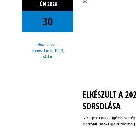
JÚN
2026
30
Hírarchívum
,
kepes_hirek_1920
,
slider
ELKÉSZÜLT A 20
SORSOLÁSA
A Magyar Labdarúgó Szövetség Ve
Merkantil Bank Liga küzdelmei 