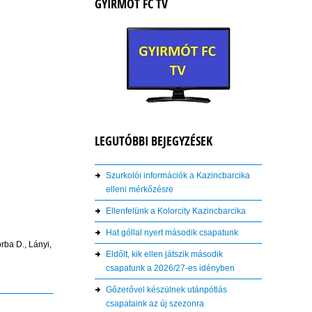
GYIRMÓT FC TV
LEGUTÓBBI BEJEGYZÉSEK
Szurkolói információk a Kazincbarcika
elleni mérkőzésre
Ellenfelünk a Kolorcity Kazincbarcika
Hat góllal nyert második csapatunk
rba D., Lányi,
Eldőlt, kik ellen játszik második
csapatunk a 2026/27-es idényben
Gőzerővel készülnek utánpótlás
csapataink az új szezonra