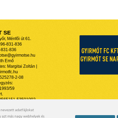
T SE
őr, Ménfői út 61.
-96-831-836
-831-836
motse@gyirmotse.hu
th Ernő
es: Margitai Zoltán |
rmotfc.hu
525278-2-08
egyzés:
/1993/59
t.
9565151-53501002
nevezett adatfájlokat
gy azt más nagy webhelyek és