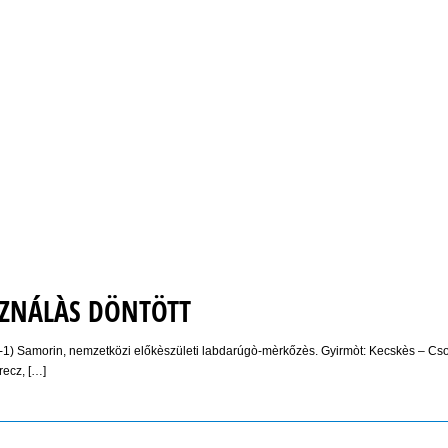
SZNÁLÀS DÖNTÖTT
-1) Samorin, nemzetközi előkèszületi labdarúgò-mèrkőzès. Gyirmòt: Kecskès – Cso
recz, […]