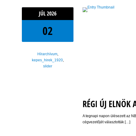
JÚL
2026
02
Hírarchívum
,
kepes_hirek_1920
,
slider
RÉGI ÚJ ELNÖK 
A tegnapi napon ülésezett az NB
cégvezetőjét választották […]