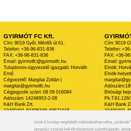
GYIRMÓT FC Kft.
GYIRMÓ
Cím: 9019 Győr, Ménfői út 61.
Cím: 9019 Gy
Telefon: +36-96-831-836
Telefon: +36
FAX: +36-96-831-836
FAX: +36-96
Email: gyirmotfc@gyirmotfc.hu
Email: gyir
Tulajdonos-ügyvezető igazgató: Horváth
Elnök: Horvá
Ernő
Elnök-helyett
Cégvezető: Margitai Zoltán |
margitai@gyi
margitai@gyirmotfc.hu
Adószám:18
Cégjegyzék szám: 08 09 016084
Bírósági bej
Adószám: 14248953-2-08
Pk.T.61.126
K&H Bank Zrt.
K&H Bank Zr
10400401-50495348-49571015
10400401-4
Sütik E honlap megfelelő működéséhez néha „sütiknek” 
(angolul: cookie) kell elhelyeznünk számítógépén, aho