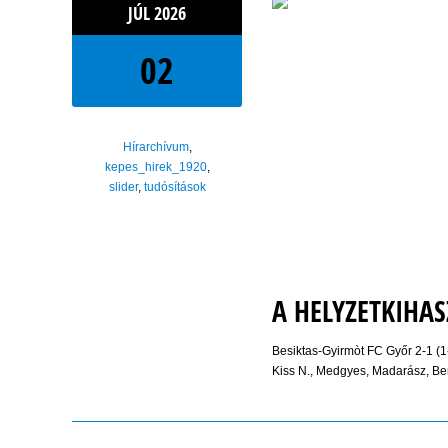
JÚL
2026
02
Hírarchívum
,
kepes_hirek_1920
,
slider
,
tudósítások
A HELYZETKIHA
Besiktas-Gyirmòt FC Győr 2-1 (1
Kiss N., Medgyes, Madarász, Be