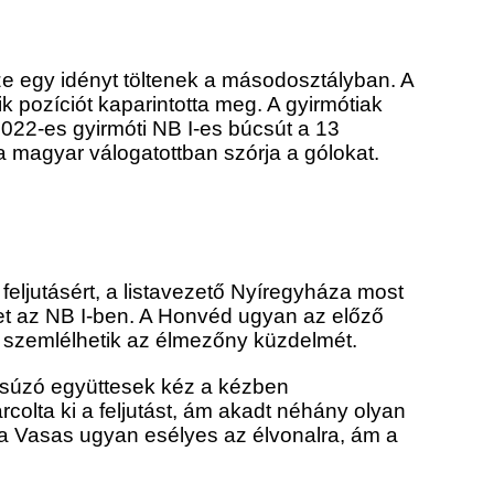
e egy idényt töltenek a másodosztályban. A
 pozíciót kaparintotta meg. A gyirmótiak
 2022-es gyirmóti NB I-es búcsút a 13
magyar válogatottban szórja a gólokat.
feljutásért, a listavezető Nyíregyháza most
t az NB I-ben. A Honvéd ugyan az előző
ól szemlélhetik az élmezőny küzdelmét.
úcsúzó együttesek kéz a kézben
olta ki a feljutást, ám akadt néhány olyan
n a Vasas ugyan esélyes az élvonalra, ám a