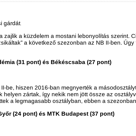
si gárdát
.
 zajlik a küzdelem a mostani lebonyolítás szerint. 
sikáltak” a következő szezonban az NB II-ben. Úgy
démia (31 pont) és Békéscsaba (27 pont)
B II-be, hiszen 2016-ban megnyerték a másodosztályt, 
elyen zártak, így nekik nem jött össze az osztályv
tek a legmagasabb osztályban, ebben a szezonban a
Győr (24 pont) és MTK Budapest (37 pont)