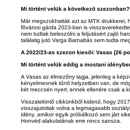
Mi történt velük a következő szezonban?
Már megszokhatták azt az MTK drukkerei, h
fővárosi gárda 2023-ban is visszaverekedte
nem tudtak beleszólni a feljutásért zajló ha
találatig jutó Varga Barnabás sem tudta m
A 2022/23-as szezon kiesői: Vasas (26 p
Mi történt velük eddig a mostani idényb
A Vasas az élmezőny tagja, jelenleg a képze
kényelmesnek tűnő helyzetben van, de mög
két meccsén nyert, ennek ellenére csak a ki
Visszatekintő cikkünkből kiderül, hogy 201
visszajutottak volna a legmagasabb osztál
idény, amikor egyik próbálkozó sem járt si
Honvéd alakulatának erre nincs sansza.