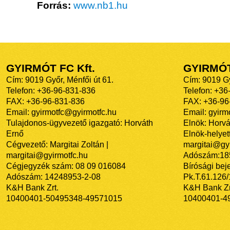
Forrás:
www.nb1.hu
GYIRMÓT FC Kft.
GYIRMÓ
Cím: 9019 Győr, Ménfői út 61.
Cím: 9019 Gy
Telefon: +36-96-831-836
Telefon: +36
FAX: +36-96-831-836
FAX: +36-96
Email: gyirmotfc@gyirmotfc.hu
Email: gyir
Tulajdonos-ügyvezető igazgató: Horváth
Elnök: Horvá
Ernő
Elnök-helyett
Cégvezető: Margitai Zoltán |
margitai@gyi
margitai@gyirmotfc.hu
Adószám:18
Cégjegyzék szám: 08 09 016084
Bírósági bej
Adószám: 14248953-2-08
Pk.T.61.126
K&H Bank Zrt.
K&H Bank Zr
10400401-50495348-49571015
10400401-4