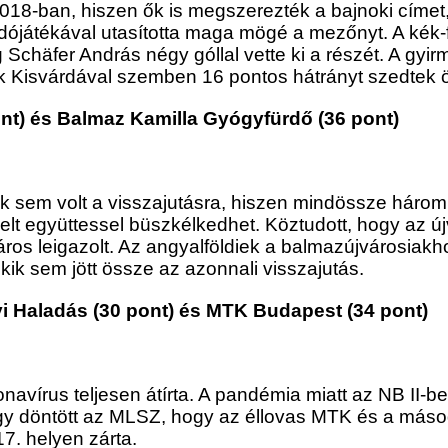
 2018-ban, hiszen ők is megszerezték a bajnoki címet
játékával utasította maga mögé a mezőnyt. A kék-fehé
chäfer András négy góllal vette ki a részét. A gyirmót
ik Kisvárdával szemben 16 pontos hátrányt szedtek 
ont) és Balmaz Kamilla Gyógyfürdő (36 pont)
ük sem volt a visszajutásra, hiszen mindössze három
lt együttessel büszkélkedhet. Köztudott, hogy az ú
ros leigazolt. Az angyalföldiek a balmazújvárosiakho
ekik sem jött össze az azonnali visszajutás.
i Haladás (30 pont) és MTK Budapest (34 pont)
navírus teljesen átírta. A pandémia miatt az NB II
tán úgy döntött az MLSZ, hogy az éllovas MTK és a má
7. helyen zárta.