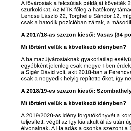
A fővárosiak a felcsútiak példáját követték
szurkolókat. Az MTK főleg a hatékony támadó
Lencse László 22, Torghelle Sándor 12, míg S
csak a hatodik pozícióban zártak, a másod
A 2017/18-as szezon kiesői: Vasas (34 p
Mi történt velük a következő idényben?
A balmazújvárosiaknak gyakorlatilag esély
egyébként jelenleg csak megye I-ben érdeke
a Sigér Dávid volt, akit 2018-ban a Ferencvá
csak a negyedik helyig repítette őket, így n
A 2018/19-es szezon kiesői: Szombathely
Mi történt velük a következő idényben?
A 2019/2020-as idény forgatókönyvét a koro
teljesített, végül az így kialakult állás u
élvonalnak. A Haladás a csonka szezont a 1