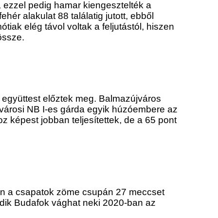
, ezzel pedig hamar kiengesztelték a
r alakulat 88 találatig jutott, ebből
iak elég távol voltak a feljutástól, hiszen
össze.
 együttest előztek meg. Balmazújváros
jvárosi NB I-es gárda egyik húzóembere az
z képest jobban teljesítettek, de a 65 pont
-ben a csapatok zöme csupán 27 meccset
sodik Budafok vághat neki 2020-ban az