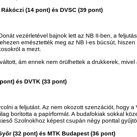
 Rákóczi (14 pont) és DVSC (39 pont)
onát vezérletével bajnok lett az NB II-ben, a feljutás
ehezen emésztették meg az NB I-es búcsút, hiszen a
kosokról a mezt.
váltott, ám ennek nem örülhettek a drukkerek, mivel
 pont) és DVTK (33 pont)
lni a feljutást. Az nem okozott szenzációt, hogy a
ag borította a papírformát. A budafokiak sokkal köze
b kieső Szolnokhoz képest csupán négy ponttal gyűjtöt
Győr (32 pont) és MTK Budapest (36 pont)