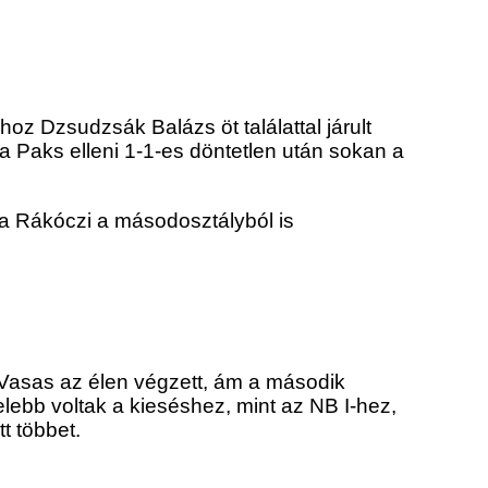
hoz Dzsudzsák Balázs öt találattal járult
 Paks elleni 1-1-es döntetlen után sokan a
 a Rákóczi a másodosztályból is
 Vasas az élen végzett, ám a második
lebb voltak a kieséshez, mint az NB I-hez,
t többet.