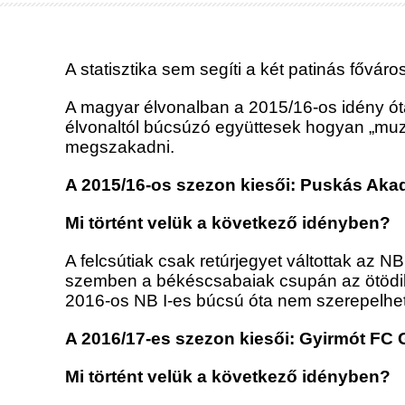
A statisztika sem segíti a két patinás főváro
A magyar élvonalban a 2015/16-os idény óta
élvonaltól búcsúzó együttesek hogyan „muz
megszakadni.
A 2015/16-os szezon kiesői: Puskás Aka
Mi történt velük a következő idényben?
A felcsútiak csak retúrjegyet váltottak az N
szemben a békéscsabaiak csupán az ötödik h
2016-os NB I-es búcsú óta nem szerepelhet
A 2016/17-es szezon kiesői: Gyirmót FC 
Mi történt velük a következő idényben?