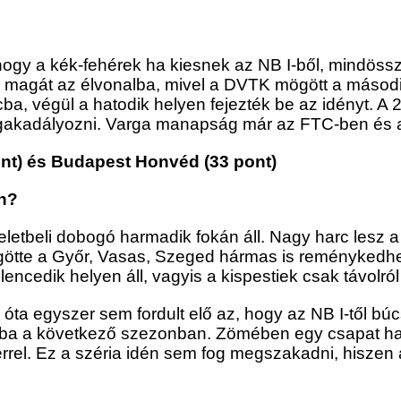
ogy a kék-fehérek ha kiesnek az NB I-ből, mindössz
 magát az élvonalba, mivel a DVTK mögött a második
rcba, végül a hatodik helyen fejezték be az idényt. A
egakadályozni. Varga manapság már az FTC-ben és a 
ont) és Budapest Honvéd (33 pont)
en?
letbeli dobogó harmadik fokán áll. Nagy harc lesz a 
ötte a Győr, Vasas, Szeged hármas is reménykedhe
lencedik helyen áll, vagyis a kispestiek csak távolr
7 óta egyszer sem fordult elő az, hogy az NB I-től b
yba a következő szezonban. Zömében egy csapat harc
kerrel. Ez a széria idén sem fog megszakadni, hisze