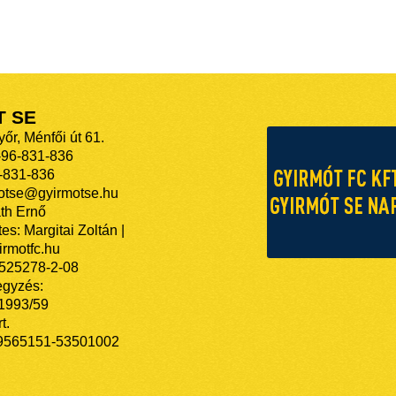
T SE
őr, Ménfői út 61.
-96-831-836
-831-836
motse@gyirmotse.hu
th Ernő
es: Margitai Zoltán |
rmotfc.hu
525278-2-08
egyzés:
/1993/59
t.
9565151-53501002