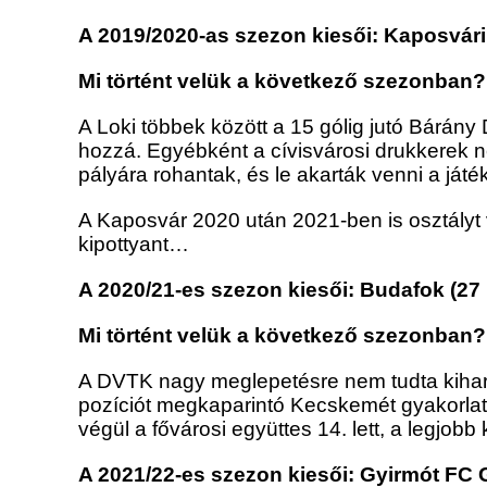
A 2019/2020-as szezon kiesői: Kaposvári
Mi történt velük a következő szezonban?
A Loki többek között a 15 gólig jutó Bárány D
hozzá. Egyébként a cívisvárosi drukkerek n
pályára rohantak, és le akarták venni a játé
A Kaposvár 2020 után 2021-ben is osztályt 
kipottyant…
A 2020/21-es szezon kiesői: Budafok (27
Mi történt velük a következő szezonban?
A DVTK nagy meglepetésre nem tudta kiharco
pozíciót megkaparintó Kecskemét gyakorlatil
végül a fővárosi együttes 14. lett, a legjob
A 2021/22-es szezon kiesői: Gyirmót FC 