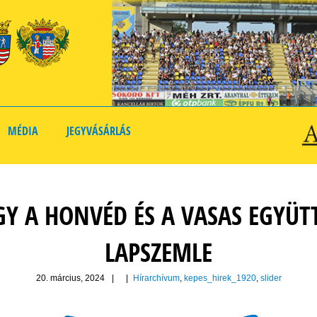
MÉDIA
JEGYVÁSÁRLÁS
Y A HONVÉD ÉS A VASAS EGYÜTT
LAPSZEMLE
20. március, 2024
|
|
Hírarchívum
,
kepes_hirek_1920
,
slider