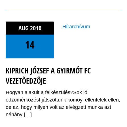
AUG
2010
Hírarchívum
14
KIPRICH JÓZSEF A GYIRMÓT FC
VEZETÕEDZÕJE
Hogyan alakult a felkészülés?Sok jó
edzõmérkõzést játszottunk komoyl ellenfelek ellen,
de az, hogy milyen volt az elvégzett munka azt
néhány […]