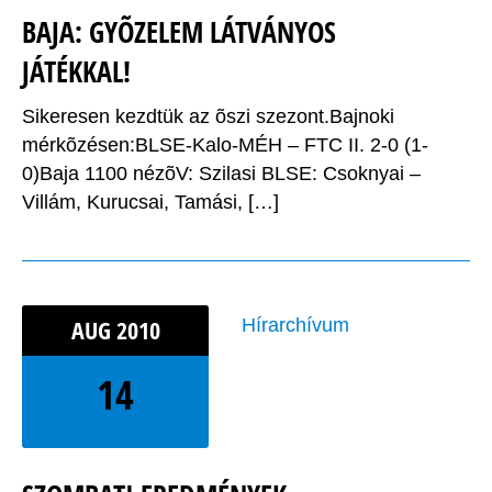
BAJA: GYÕZELEM LÁTVÁNYOS
JÁTÉKKAL!
Sikeresen kezdtük az õszi szezont.Bajnoki
mérkõzésen:BLSE-Kalo-MÉH – FTC II. 2-0 (1-
0)Baja 1100 nézõV: Szilasi BLSE: Csoknyai –
Villám, Kurucsai, Tamási, […]
AUG
2010
Hírarchívum
14