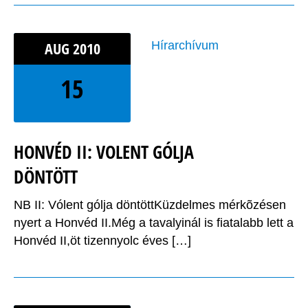
AUG
2010
Hírarchívum
15
HONVÉD II: VOLENT GÓLJA
DÖNTÖTT
NB II: Vólent gólja döntöttKüzdelmes mérkõzésen
nyert a Honvéd II.Még a tavalyinál is fiatalabb lett a
Honvéd II,öt tizennyolc éves […]