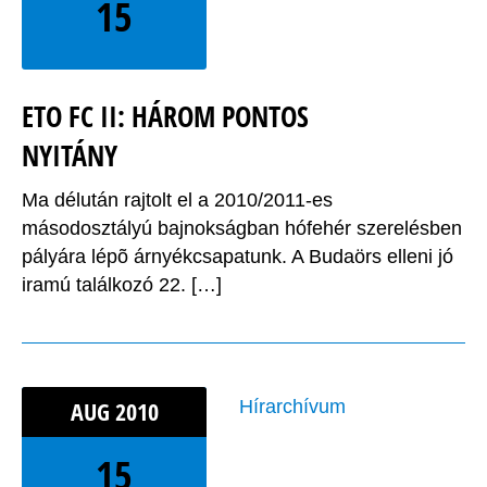
15
ETO FC II: HÁROM PONTOS
NYITÁNY
Ma délután rajtolt el a 2010/2011-es
másodosztályú bajnokságban hófehér szerelésben
pályára lépõ árnyékcsapatunk. A Budaörs elleni jó
iramú találkozó 22. […]
AUG
2010
Hírarchívum
15