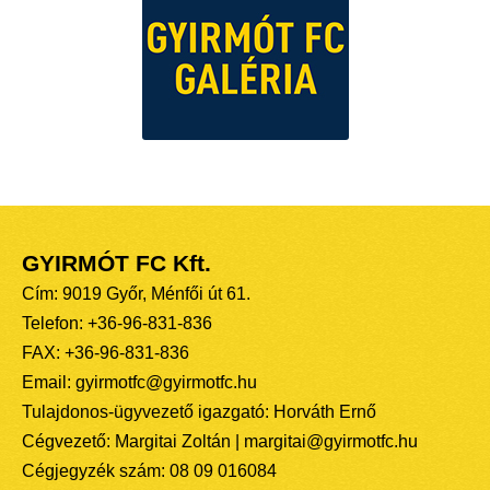
GYIRMÓT FC Kft.
Cím: 9019 Győr, Ménfői út 61.
Telefon: +36-96-831-836
FAX: +36-96-831-836
Email: gyirmotfc@gyirmotfc.hu
Tulajdonos-ügyvezető igazgató: Horváth Ernő
Cégvezető: Margitai Zoltán | margitai@gyirmotfc.hu
Cégjegyzék szám: 08 09 016084