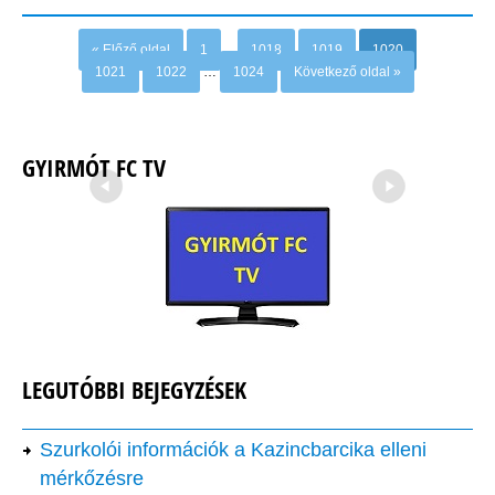
Newer posts
Older posts
« Előző oldal
1
…
1018
1019
1020
1021
1022
…
1024
Következő oldal »
GYIRMÓT FC TV
←
→
LEGUTÓBBI BEJEGYZÉSEK
Szurkolói információk a Kazincbarcika elleni
mérkőzésre