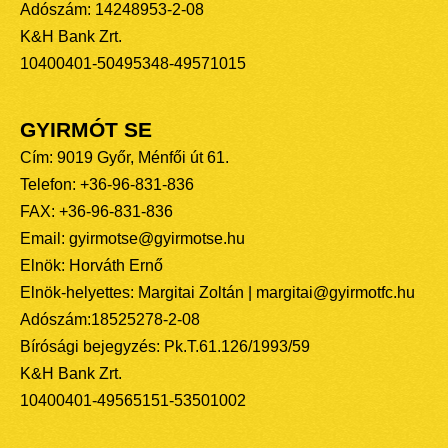
Adószám: 14248953-2-08
K&H Bank Zrt.
10400401-50495348-49571015
GYIRMÓT SE
Cím: 9019 Győr, Ménfői út 61.
Telefon: +36-96-831-836
FAX: +36-96-831-836
Email: gyirmotse@gyirmotse.hu
Elnök: Horváth Ernő
Elnök-helyettes: Margitai Zoltán | margitai@gyirmotfc.hu
Adószám:18525278-2-08
Bírósági bejegyzés: Pk.T.61.126/1993/59
K&H Bank Zrt.
10400401-49565151-53501002