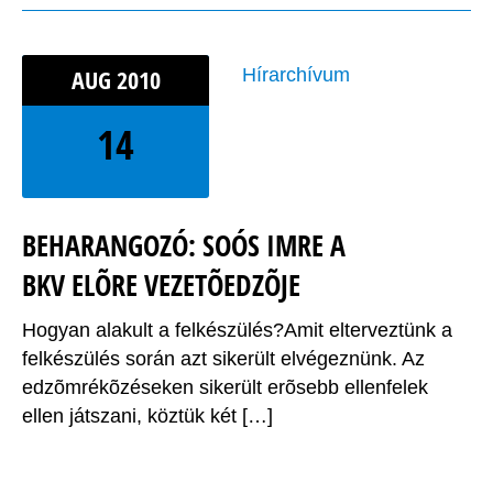
AUG
2010
Hírarchívum
14
BEHARANGOZÓ: SOÓS IMRE A
BKV ELÕRE VEZETÕEDZÕJE
Hogyan alakult a felkészülés?Amit elterveztünk a
felkészülés során azt sikerült elvégeznünk. Az
edzõmrékõzéseken sikerült erõsebb ellenfelek
ellen játszani, köztük két […]