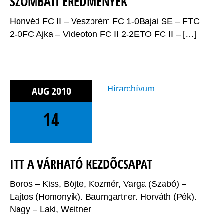
SZOMBATI EREDMÉNYEK
Honvéd FC II – Veszprém FC 1-0Bajai SE – FTC
2-0FC Ajka – Videoton FC II 2-2ETO FC II – […]
AUG
2010
Hírarchívum
14
ITT A VÁRHATÓ KEZDÕCSAPAT
Boros – Kiss, Böjte, Kozmér, Varga (Szabó) –
Lajtos (Homonyik), Baumgartner, Horváth (Pék),
Nagy – Laki, Weitner