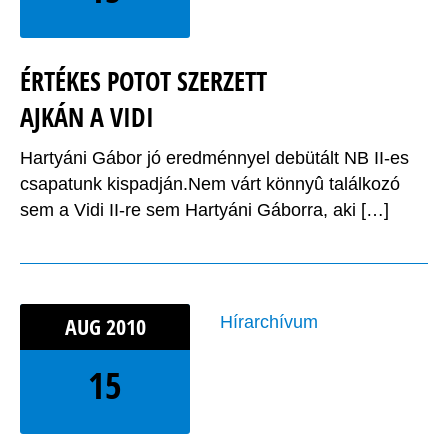
ÉRTÉKES POTOT SZERZETT
AJKÁN A VIDI
Hartyáni Gábor jó eredménnyel debütált NB II-es
csapatunk kispadján.Nem várt könnyû találkozó
sem a Vidi II-re sem Hartyáni Gáborra, aki […]
AUG
2010
Hírarchívum
15