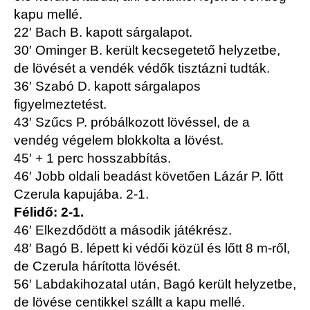
kapu mellé.
22′ Bach B. kapott sárgalapot.
30′ Ominger B. került kecsegetető helyzetbe,
de lövését a vendék védők tisztázni tudták.
36′ Szabó D. kapott sárgalapos
figyelmeztetést.
43′ Szűcs P. próbálkozott lövéssel, de a
vendég végelem blokkolta a lövést.
45′ + 1 perc hosszabbítás.
46′ Jobb oldali beadást követően Lázár P. lőtt
Czerula kapujába. 2-1.
Félidő: 2-1.
46′ Elkezdődött a második játékrész.
48′ Bagó B. lépett ki védői közül és lőtt 8 m-ről,
de Czerula hárította lövését.
56′ Labdakihozatal után, Bagó került helyzetbe,
de lövése centikkel szállt a kapu mellé.