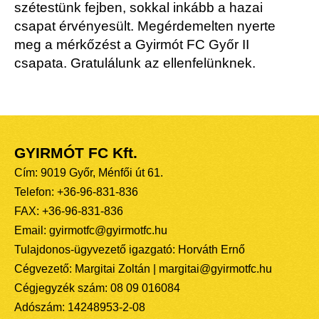
szétestünk fejben, sokkal inkább a hazai
csapat érvényesült. Megérdemelten nyerte
meg a mérkőzést a Gyirmót FC Győr II
csapata. Gratulálunk az ellenfelünknek.
GYIRMÓT FC Kft.
Cím: 9019 Győr, Ménfői út 61.
Telefon: +36-96-831-836
FAX: +36-96-831-836
Email: gyirmotfc@gyirmotfc.hu
Tulajdonos-ügyvezető igazgató: Horváth Ernő
Cégvezető: Margitai Zoltán | margitai@gyirmotfc.hu
Cégjegyzék szám: 08 09 016084
Adószám: 14248953-2-08