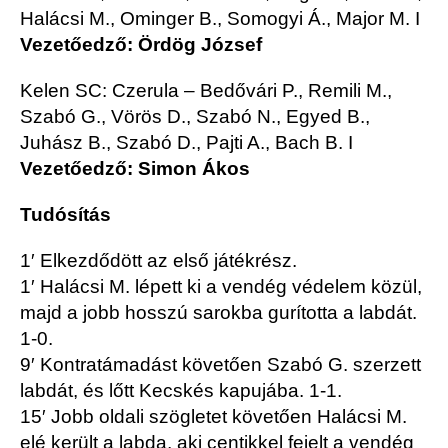
Halácsi M., Ominger B., Somogyi Á., Major M. I
Vezetőedző: Ördög József
Kelen SC:
Czerula – Bedővári P., Remili M.,
Szabó G., Vörös D., Szabó N., Egyed B.,
Juhász B., Szabó D., Pajti A., Bach B. I
Vezetőedző: Simon Ákos
Tudósítás
1′ Elkezdődött az első játékrész.
1′ Halácsi M. lépett ki a vendég védelem közül,
majd a jobb hosszú sarokba gurította a labdát.
1-0.
9′ Kontratámadást követően Szabó G. szerzett
labdát, és lőtt Kecskés kapujába. 1-1.
15′ Jobb oldali szögletet követően Halácsi M.
elé került a labda, aki centikkel fejelt a vendég