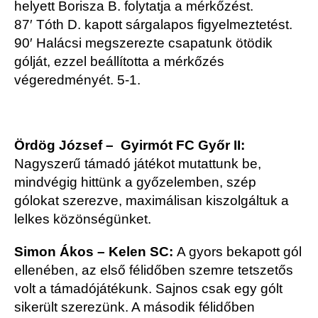
helyett Borisza B. folytatja a mérkőzést.
87′ Tóth D. kapott sárgalapos figyelmeztetést.
90′ Halácsi megszerezte csapatunk ötödik
gólját, ezzel beállította a mérkőzés
végeredményét. 5-1.
Ördög József – Gyirmót FC Győr II:
Nagyszerű támadó játékot mutattunk be,
mindvégig hittünk a győzelemben, szép
gólokat szerezve, maximálisan kiszolgáltuk a
lelkes közönségünket.
Simon Ákos – Kelen SC:
A gyors bekapott gól
ellenében, az első félidőben szemre tetszetős
volt a támadójátékunk. Sajnos csak egy gólt
sikerült szerezünk. A második félidőben