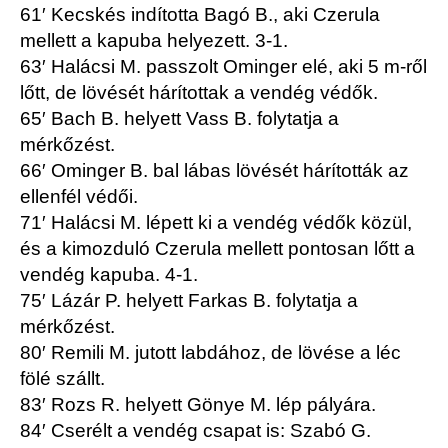
61′ Kecskés indította Bagó B., aki Czerula
mellett a kapuba helyezett. 3-1.
63′ Halácsi M. passzolt Ominger elé, aki 5 m-ről
lőtt, de lövését hárítottak a vendég védők.
65′ Bach B. helyett Vass B. folytatja a
mérkőzést.
66′ Ominger B. bal lábas lövését hárították az
ellenfél védői.
71′ Halácsi M. lépett ki a vendég védők közül,
és a kimozduló Czerula mellett pontosan lőtt a
vendég kapuba. 4-1.
75′ Lázár P. helyett Farkas B. folytatja a
mérkőzést.
80′ Remili M. jutott labdához, de lövése a léc
fölé szállt.
83′ Rozs R. helyett Gönye M. lép pályára.
84′ Cserélt a vendég csapat is: Szabó G.