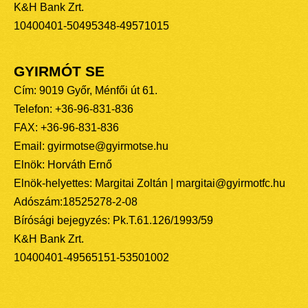
K&H Bank Zrt.
10400401-50495348-49571015
GYIRMÓT SE
Cím: 9019 Győr, Ménfői út 61.
Telefon: +36-96-831-836
FAX: +36-96-831-836
Email: gyirmotse@gyirmotse.hu
Elnök: Horváth Ernő
Elnök-helyettes: Margitai Zoltán | margitai@gyirmotfc.hu
Adószám:18525278-2-08
Bírósági bejegyzés: Pk.T.61.126/1993/59
K&H Bank Zrt.
10400401-49565151-53501002