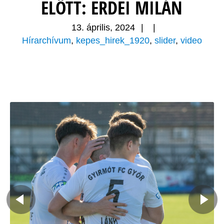
ELŐTT: ERDEI MILÁN
13. április, 2024
|
|
Hírarchívum
,
kepes_hirek_1920
,
slider
,
video