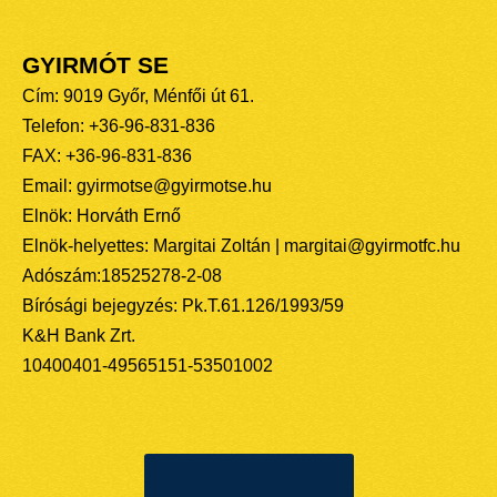
GYIRMÓT SE
Cím: 9019 Győr, Ménfői út 61.
Telefon: +36-96-831-836
FAX: +36-96-831-836
Email: gyirmotse@gyirmotse.hu
Elnök: Horváth Ernő
Elnök-helyettes: Margitai Zoltán | margitai@gyirmotfc.hu
Adószám:18525278-2-08
Bírósági bejegyzés: Pk.T.61.126/1993/59
K&H Bank Zrt.
10400401-49565151-53501002