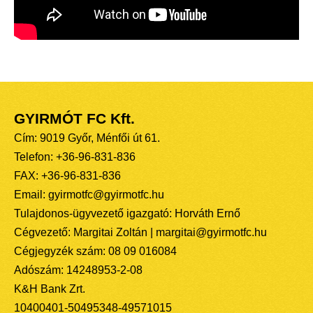
GYIRMÓT FC Kft.
Cím: 9019 Győr, Ménfői út 61.
Telefon: +36-96-831-836
FAX: +36-96-831-836
Email: gyirmotfc@gyirmotfc.hu
Tulajdonos-ügyvezető igazgató: Horváth Ernő
Cégvezető: Margitai Zoltán | margitai@gyirmotfc.hu
Cégjegyzék szám: 08 09 016084
Adószám: 14248953-2-08
K&H Bank Zrt.
10400401-50495348-49571015