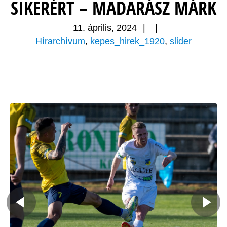
SIKERÉRT – MADARÁSZ MÁRK
11. április, 2024
|
|
Hírarchívum
,
kepes_hirek_1920
,
slider