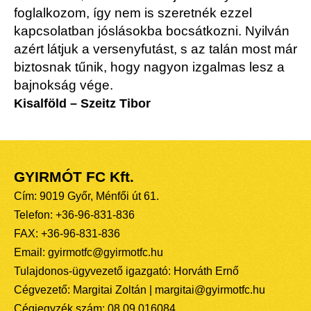
foglalkozom, így nem is szeretnék ezzel
kapcsolatban jóslásokba bocsátkozni. Nyilván
azért látjuk a versenyfutást, s az talán most már
biztosnak tűnik, hogy nagyon izgalmas lesz a
bajnokság vége.
Kisalföld – Szeitz Tibor
GYIRMÓT FC Kft.
Cím: 9019 Győr, Ménfői út 61.
Telefon: +36-96-831-836
FAX: +36-96-831-836
Email: gyirmotfc@gyirmotfc.hu
Tulajdonos-ügyvezető igazgató: Horváth Ernő
Cégvezető: Margitai Zoltán | margitai@gyirmotfc.hu
Cégjegyzék szám: 08 09 016084