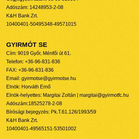
Adószám: 14248953-2-08
K&H Bank Zrt.
10400401-50495348-49571015
GYIRMÓT SE
Cím: 9019 Győr, Ménfői út 61.
Telefon: +36-96-831-836
FAX: +36-96-831-836
Email: gyirmotse@gyirmotse.hu
Elnök: Horváth Ernő
Elnök-helyettes: Margitai Zoltán | margitai@gyirmotfc.hu
Adószám:18525278-2-08
Bírósági bejegyzés: Pk.T.61.126/1993/59
K&H Bank Zrt.
10400401-49565151-53501002