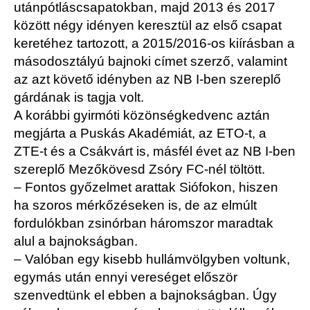
utánpótláscsapatokban, majd 2013 és 2017
között négy idényen keresztül az első csapat
keretéhez tartozott, a 2015/2016-os kiírásban a
másodosztályú bajnoki címet szerző, valamint
az azt követő idényben az NB I-ben szereplő
gárdának is tagja volt.
A korábbi gyirmóti közönségkedvenc aztán
megjárta a Puskás Akadémiát, az ETO-t, a
ZTE-t és a Csákvárt is, másfél évet az NB I-ben
szereplő Mezőkövesd Zsóry FC-nél töltött.
– Fontos győzelmet arattak Siófokon, hiszen
ha szoros mérkőzéseken is, de az elmúlt
fordulókban zsinórban háromszor maradtak
alul a bajnokságban.
– Valóban egy kisebb hullámvölgyben voltunk,
egymás után ennyi vereséget először
szenvedtünk el ebben a bajnokságban. Úgy