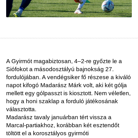
A Gyirmót magabiztosan, 4–2-re győzte le a
Siófokot a másodosztályú bajnokság 27.
fordulójában. A vendégsiker fő részese a kiváló
napot kifogó Madarász Márk volt, aki két gólja
mellett egy gólpasszt is kiosztott. Nem véletlen,
hogy a honi szaklap a forduló játékosának
választotta.
Madarász tavaly januárban tért vissza a
Marcal-partiakhoz, korábban két esztendőt
töltött el a korosztályos gyirmóti