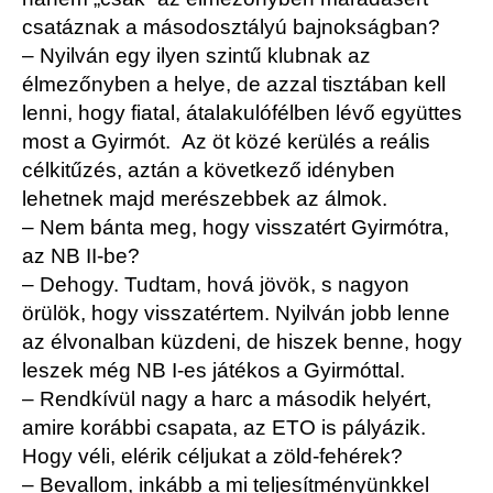
csatáznak a másodosztályú bajnokságban?
– Nyilván egy ilyen szintű klubnak az
élmezőnyben a helye, de azzal tisztában kell
lenni, hogy fiatal, átalakulófélben lévő együttes
most a Gyirmót. Az öt közé kerülés a reális
célkitűzés, aztán a következő idényben
lehetnek majd merészebbek az álmok.
– Nem bánta meg, hogy visszatért Gyirmótra,
az NB II-be?
– Dehogy. Tudtam, hová jövök, s nagyon
örülök, hogy visszatértem. Nyilván jobb lenne
az élvonalban küzdeni, de hiszek benne, hogy
leszek még NB I-es játékos a Gyirmóttal.
– Rendkívül nagy a harc a második helyért,
amire korábbi csapata, az ETO is pályázik.
Hogy véli, elérik céljukat a zöld-fehérek?
– Bevallom, inkább a mi teljesítményünkkel