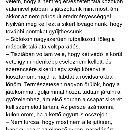
vélem, hogy a nemrég elveszetett találkozókon
valamivel jobban is játszottunk mint most, ám
akkor az nem párosult eredményességgel.
Nyilván meg kell ezt a sikert lovagolnunk, hogy
további pontokat gyűjthessünk.
– Siófokon nagyszerűen futballozott, főleg a
második találata volt parádés.
– Tisztában voltam vele, hogy két védő is körül
vett, így mindenképp cseleznem kellett, és
szerencsére sikerült egy szép kötényt is
kiosztanom, majd a labdát a rövidsarokba
lőnöm. Természetesen nagyon örülök, hogy a
játékommal, góljaimmal hozzá tudtam járulni a
győzelemhez, ám első sorban a csapat sikerét
kell szem előtt tartani. Az persze számomra
külön öröm, ha a kettő együtt is összejön.
– Nem furcsa, hogy most nem a feljutásért,
hanem „csak” az élmezőnyben maradásért