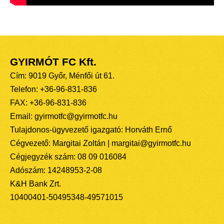
GYIRMÓT FC Kft.
Cím: 9019 Győr, Ménfői út 61.
Telefon: +36-96-831-836
FAX: +36-96-831-836
Email: gyirmotfc@gyirmotfc.hu
Tulajdonos-ügyvezető igazgató: Horváth Ernő
Cégvezető: Margitai Zoltán | margitai@gyirmotfc.hu
Cégjegyzék szám: 08 09 016084
Adószám: 14248953-2-08
K&H Bank Zrt.
10400401-50495348-49571015