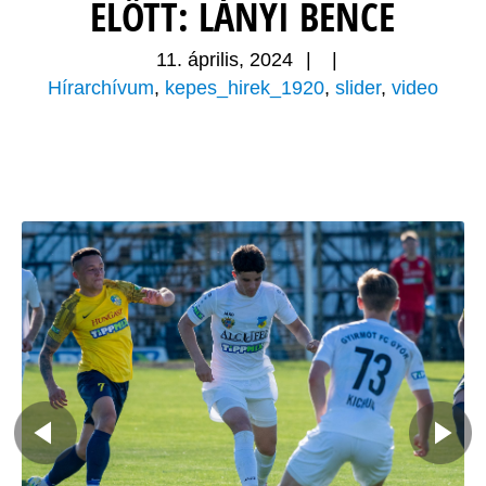
ELŐTT: LÁNYI BENCE
11. április, 2024
|
|
Hírarchívum
,
kepes_hirek_1920
,
slider
,
video