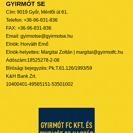
GYIRMÓT SE
Cím: 9019 Győr, Ménfői út 61.
Telefon: +36-96-831-836
FAX: +36-96-831-836
Email: gyirmotse@gyirmotse.hu
Elnök: Horváth Ernő
Elnök-helyettes: Margitai Zoltán | margitai@gyirmotfc.hu
Adószám:18525278-2-08
Bírósági bejegyzés: Pk.T.61.126/1993/59
K&H Bank Zrt.
10400401-49565151-53501002