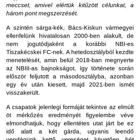
meccset, amivel elértük kitűzött célunkat, a
három pont megszerzését.
A szintén sárga-kék, Bács-Kiskun vármegyei
ellenfelünk hivatalosan 2000-ben alakult, de
nem jogutódjaként a korábbi NBI-es
Tiszakécskei FC-nek. A hetedosztályból kezdte
menetelését, amin belül 2018-ban megnyerte
az NBIII-as bajnokságot, így története során
először feljutott a másodosztályba, azonban
egy év után kiesett, majd 2021-ben ismét
visszakerült.
A csapatok jelenlegi formáját tekintve az elmúlt
öt mérkőzés eredményét figyelembe véve
elmondhatjuk, hogy ellentétes utat járt be ez
idő alatt a két gárda, ugyanis leendő
vendégünk kettő vereséget követően hét