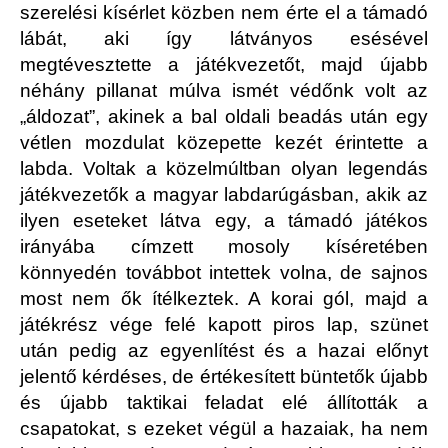
szerelési kísérlet közben nem érte el a támadó
lábát, aki így látványos esésével
megtévesztette a játékvezetőt, majd újabb
néhány pillanat múlva ismét védőnk volt az
„áldozat”, akinek a bal oldali beadás után egy
vétlen mozdulat közepette kezét érintette a
labda. Voltak a közelmúltban olyan legendás
játékvezetők a magyar labdarúgásban, akik az
ilyen eseteket látva egy, a támadó játékos
irányába címzett mosoly kíséretében
könnyedén továbbot intettek volna, de sajnos
most nem ők ítélkeztek. A korai gól, majd a
játékrész vége felé kapott piros lap, szünet
után pedig az egyenlítést és a hazai előnyt
jelentő kérdéses, de értékesített büntetők újabb
és újabb taktikai feladat elé állították a
csapatokat, s ezeket végül a hazaiak, ha nem