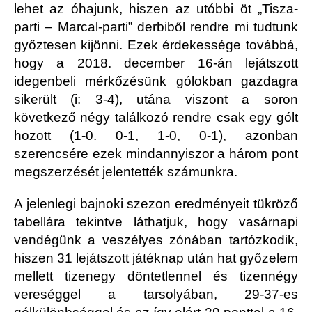
lehet az óhajunk, hiszen az utóbbi öt „Tisza-
parti – Marcal-parti” derbiből rendre mi tudtunk
győztesen kijönni. Ezek érdekessége továbbá,
hogy a 2018. december 16-án lejátszott
idegenbeli mérkőzésünk gólokban gazdagra
sikerült (i: 3-4), utána viszont a soron
következő négy találkozó rendre csak egy gólt
hozott (1-0. 0-1, 1-0, 0-1), azonban
szerencsére ezek mindannyiszor a három pont
megszerzését jelentették számunkra.
A jelenlegi bajnoki szezon eredményeit tükröző
tabellára tekintve láthatjuk, hogy vasárnapi
vendégünk a veszélyes zónában tartózkodik,
hiszen 31 lejátszott játéknap után hat győzelem
mellett tizenegy döntetlennel és tizennégy
vereséggel a tarsolyában, 29-37-es