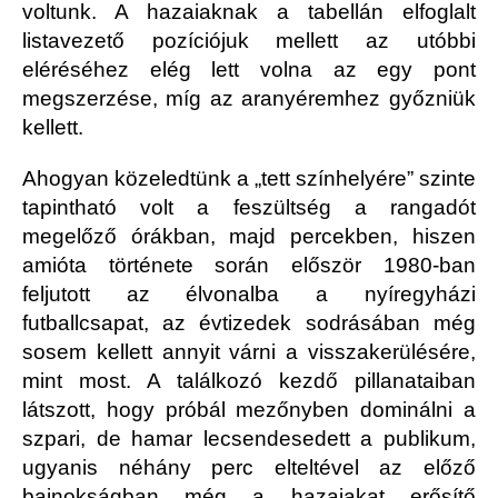
voltunk. A hazaiaknak a tabellán elfoglalt
listavezető pozíciójuk mellett az utóbbi
eléréséhez elég lett volna az egy pont
megszerzése, míg az aranyéremhez győzniük
kellett.
Ahogyan közeledtünk a „tett színhelyére” szinte
tapintható volt a feszültség a rangadót
megelőző órákban, majd percekben, hiszen
amióta története során először 1980-ban
feljutott az élvonalba a nyíregyházi
futballcsapat, az évtizedek sodrásában még
sosem kellett annyit várni a visszakerülésére,
mint most. A találkozó kezdő pillanataiban
látszott, hogy próbál mezőnyben dominálni a
szpari, de hamar lecsendesedett a publikum,
ugyanis néhány perc elteltével az előző
bajnokságban még a hazaiakat erősítő