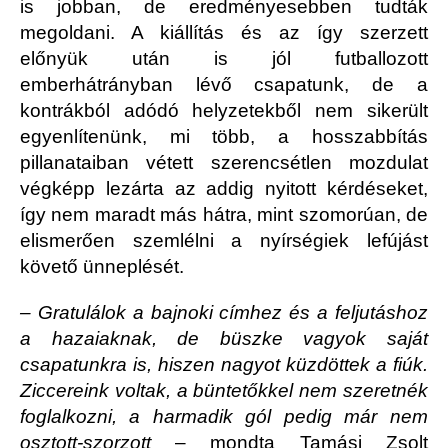
is jobban, de eredményesebben tudták
megoldani. A kiállítás és az így szerzett
előnyük után is jól futballozott
emberhátrányban lévő csapatunk, de a
kontrákból adódó helyzetekből nem sikerült
egyenlítenünk, mi több, a hosszabbítás
pillanataiban vétett szerencsétlen mozdulat
végképp lezárta az addig nyitott kérdéseket,
így nem maradt más hátra, mint szomorúan, de
elismerően szemlélni a nyírségiek lefújást
követő ünneplését.
– Gratulálok a bajnoki címhez és a feljutáshoz
a hazaiaknak, de büszke vagyok saját
csapatunkra is, hiszen nagyot küzdöttek a fiúk.
Ziccereink voltak, a büntetőkkel nem szeretnék
foglalkozni, a harmadik gól pedig már nem
osztott-szorzott
– mondta Tamási Zsolt