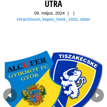
ÚTRA
09. május, 2024
|
|
Hírarchívum
,
kepes_hirek_1920
,
slider