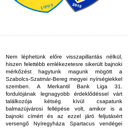
Nem léphetünk előre visszapillantás nélkül,
hiszen felettébb emlékezetesre sikerült bajnoki
mérkőzést hagytunk magunk mögött a
Szabolcs-Szatmár-Bereg megyei nyírségiekkel
szemben. A Merkantil Bank Liga 31.
fordulójának legnagyobb érdeklődéssel várt
találkozója kétség kívül csapatunk
balmazújvárosi fellépése volt, amikor is a
bajnoki címért és az ezzel járó feljutásért
versengő Nyíregyháza Spartacus vendégei