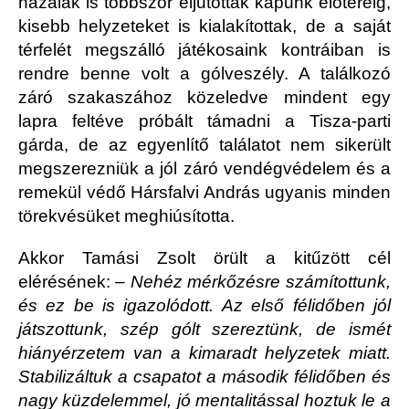
hazaiak is többször eljutottak kapunk előteréig,
kisebb helyzeteket is kialakítottak, de a saját
térfelét megszálló játékosaink kontráiban is
rendre benne volt a gólveszély. A találkozó
záró szakaszához közeledve mindent egy
lapra feltéve próbált támadni a Tisza-parti
gárda, de az egyenlítő találatot nem sikerült
megszerezniük a jól záró vendégvédelem és a
remekül védő Hársfalvi András ugyanis minden
törekvésüket meghiúsította.
Akkor Tamási Zsolt örült a kitűzött cél
elérésének:
– Nehéz mérkőzésre számítottunk,
és ez be is igazolódott. Az első félidőben jól
játszottunk, szép gólt szereztünk, de ismét
hiányérzetem van a kimaradt helyzetek miatt.
Stabilizáltuk a csapatot a második félidőben és
nagy küzdelemmel, jó mentalitással hoztuk le a