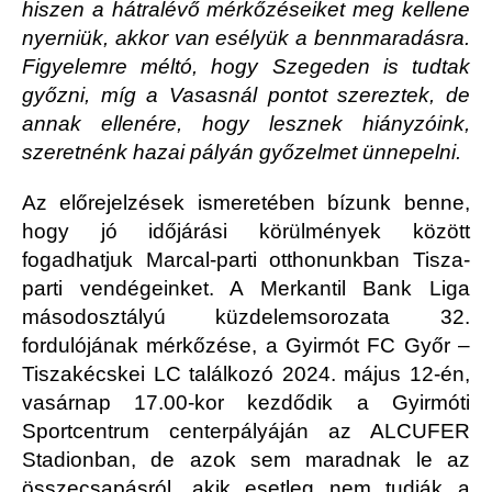
hiszen a hátralévő mérkőzéseiket meg kellene
nyerniük, akkor van esélyük a bennmaradásra.
Figyelemre méltó, hogy Szegeden is tudtak
győzni, míg a Vasasnál pontot szereztek, de
annak ellenére, hogy lesznek hiányzóink,
szeretnénk hazai pályán győzelmet ünnepelni.
Az előrejelzések ismeretében bízunk benne,
hogy jó időjárási körülmények között
fogadhatjuk Marcal-parti otthonunkban Tisza-
parti vendégeinket. A Merkantil Bank Liga
másodosztályú küzdelemsorozata 32.
fordulójának mérkőzése, a Gyirmót FC Győr –
Tiszakécskei LC találkozó 2024. május 12-én,
vasárnap 17.00-kor kezdődik a Gyirmóti
Sportcentrum centerpályáján az ALCUFER
Stadionban, de azok sem maradnak le az
összecsapásról, akik esetleg nem tudják a