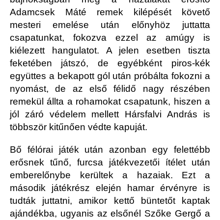
Adamcsek Máté remek kilépését követő
mesteri emelése után előnyhöz juttatta
csapatunkat, fokozva ezzel az amúgy is
kiélezett hangulatot. A jelen esetben tiszta
feketében játszó, de egyébként piros-kék
együttes a bekapott gól után próbálta fokozni a
nyomást, de az első félidő nagy részében
remekül állta a rohamokat csapatunk, hiszen a
jól záró védelem mellett Hársfalvi András is
többször kitűnően védte kapuját.
Bő félórai játék után azonban egy felettébb
erősnek tűnő, furcsa játékvezetői ítélet után
emberelőnybe kerültek a hazaiak. Ezt a
második játékrész elején hamar érvényre is
tudták juttatni, amikor kettő büntetőt kaptak
ajándékba, ugyanis az elsőnél Szőke Gergő a