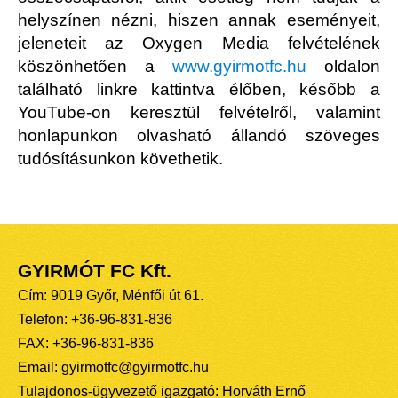
helyszínen nézni, hiszen annak eseményeit,
jeleneteit az Oxygen Media felvételének
köszönhetően a
www.gyirmotfc.hu
oldalon
található linkre kattintva élőben, később a
YouTube-on keresztül felvételről, valamint
honlapunkon olvasható állandó szöveges
tudósításunkon követhetik.
GYIRMÓT FC Kft.
Cím: 9019 Győr, Ménfői út 61.
Telefon: +36-96-831-836
FAX: +36-96-831-836
Email: gyirmotfc@gyirmotfc.hu
Tulajdonos-ügyvezető igazgató: Horváth Ernő