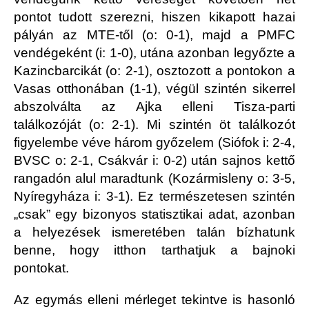
pontot tudott szerezni, hiszen kikapott hazai
pályán az MTE-től (o: 0-1), majd a PMFC
vendégeként (i: 1-0), utána azonban legyőzte a
Kazincbarcikát (o: 2-1), osztozott a pontokon a
Vasas otthonában (1-1), végül szintén sikerrel
abszolválta az Ajka elleni Tisza-parti
találkozóját (o: 2-1). Mi szintén öt találkozót
figyelembe véve három győzelem (Siófok i: 2-4,
BVSC o: 2-1, Csákvár i: 0-2) után sajnos kettő
rangadón alul maradtunk (Kozármisleny o: 3-5,
Nyíregyháza i: 3-1). Ez természetesen szintén
„csak” egy bizonyos statisztikai adat, azonban
a helyezések ismeretében talán bízhatunk
benne, hogy itthon tarthatjuk a bajnoki
pontokat.
Az egymás elleni mérleget tekintve is hasonló