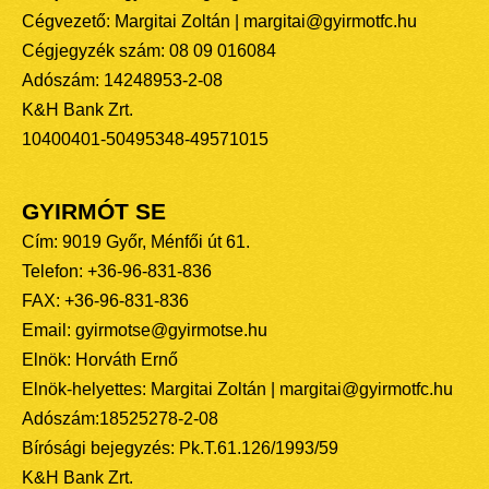
Cégvezető: Margitai Zoltán | margitai@gyirmotfc.hu
Cégjegyzék szám: 08 09 016084
Adószám: 14248953-2-08
K&H Bank Zrt.
10400401-50495348-49571015
GYIRMÓT SE
Cím: 9019 Győr, Ménfői út 61.
Telefon: +36-96-831-836
FAX: +36-96-831-836
Email: gyirmotse@gyirmotse.hu
Elnök: Horváth Ernő
Elnök-helyettes: Margitai Zoltán | margitai@gyirmotfc.hu
Adószám:18525278-2-08
Bírósági bejegyzés: Pk.T.61.126/1993/59
K&H Bank Zrt.