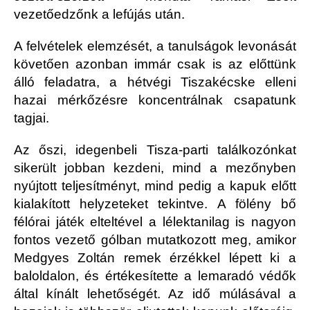
vezetőedzőnk a lefújás után.
A felvételek elemzését, a tanulságok levonását
követően azonban immár csak is az előttünk
álló feladatra, a hétvégi Tiszakécske elleni
hazai mérkőzésre koncentrálnak csapatunk
tagjai.
Az őszi, idegenbeli Tisza-parti találkozónkat
sikerült jobban kezdeni, mind a mezőnyben
nyújtott teljesítményt, mind pedig a kapuk előtt
kialakított helyzeteket tekintve. A fölény bő
félórai játék elteltével a lélektanilag is nagyon
fontos vezető gólban mutatkozott meg, amikor
Medgyes Zoltán remek érzékkel lépett ki a
baloldalon, és értékesítette a lemaradó védők
által kínált lehetőségét. Az idő múlásával a