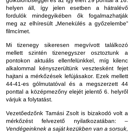
gólkülönbséggel és az így elért 29 ponttal a 16.
helyen áll, így jelen esetben a hátralévő
fordulók mindegyikében ők fogalmazhatják
meg az elhíresült „Menekülés a győzelembe”
filmcímet.
Mi tizenegy sikeresen megvívott találkozó
mellett szintén tizenegyszer osztoztunk a
pontokon aktuális ellenfelünkkel, míg kilenc
alkalommal kényszerültünk vesztesként fejet
hajtani a mérkőzések lefújásakor. Ezek mellett
44-41-es gólmutatóval és a megszerzett 44
ponttal a középmezőny elejét jelentő 6. helyről
várjuk a folytatást.
Vezetőedzőnk Tamási Zsolt is bizakodó volt a
mérkőzést felvezető nyilatkozatában:
–
Vendégeinknek a saját kezükben van a sorsuk,