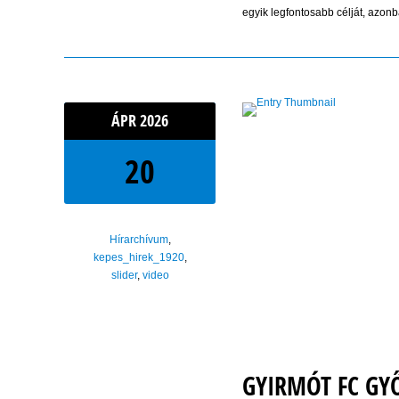
egyik legfontosabb célját, azon
ÁPR
2026
20
Hírarchívum
,
kepes_hirek_1920
,
slider
,
video
GYIRMÓT FC GYŐ