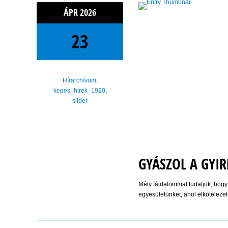
ÁPR
2026
23
Hírarchívum
,
kepes_hirek_1920
,
slider
GYÁSZOL A GYI
Mély fájdalommal tudatjuk, hogy
egyesületünket, ahol elkötelezett