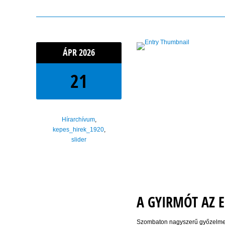
ÁPR
2026
21
Hírarchívum
,
kepes_hirek_1920
,
slider
A GYIRMÓT AZ 
Szombaton nagyszerű győzelmet ar