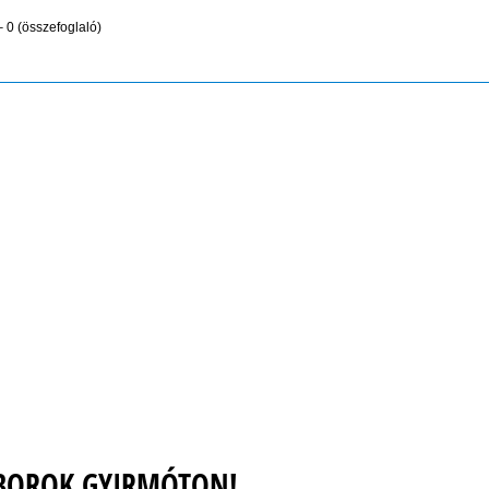
 0 (összefoglaló)
ÁBOROK GYIRMÓTON!