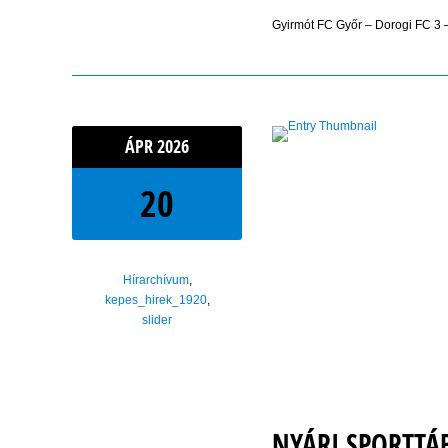
Gyirmót FC Győr – Dorogi FC 3 –
ÁPR
2026
20
Hírarchívum
,
kepes_hirek_1920
,
slider
NYÁRI SPORTT