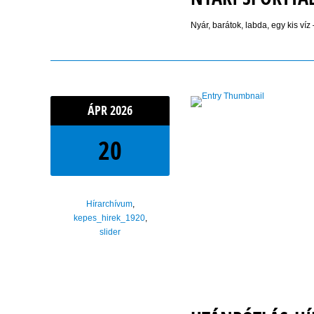
Nyár, barátok, labda, egy kis ví
ÁPR
2026
20
Hírarchívum
,
kepes_hirek_1920
,
slider