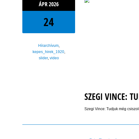
ÁPR
2026
24
Hírarchívum
,
kepes_hirek_1920
,
slider
,
video
SZEGI VINCE: T
Szegi Vince: Tudjuk még csiszol