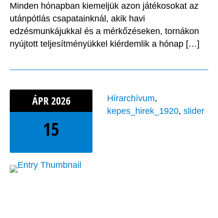
Minden hónapban kiemeljük azon játékosokat az
utánpótlás csapatainknál, akik havi
edzésmunkájukkal és a mérkőzéseken, tornákon
nyújtott teljesítményükkel kiérdemlik a hónap […]
ÁPR
2026
Hírarchívum
,
kepes_hirek_1920
,
slider
15