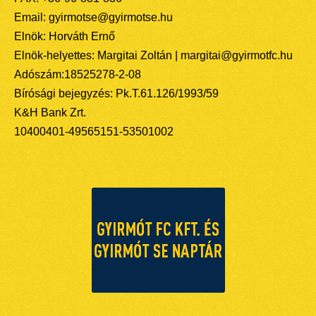
Email: gyirmotse@gyirmotse.hu
Elnök: Horváth Ernő
Elnök-helyettes: Margitai Zoltán | margitai@gyirmotfc.hu
Adószám:18525278-2-08
Bírósági bejegyzés: Pk.T.61.126/1993/59
K&H Bank Zrt.
10400401-49565151-53501002