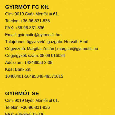
GYIRMÓT FC Kft.
Cím: 9019 Győr, Ménfői út 61.
Telefon: +36-96-831-836
FAX: +36-96-831-836
Email: gyirmotfc@gyirmotfc.hu
Tulajdonos-ügyvezető igazgató: Horváth Ernő
Cégvezető: Margitai Zoltán | margitai@gyirmotfc.hu
Cégjegyzék szám: 08 09 016084
Adószám: 14248953-2-08
K&H Bank Zrt.
10400401-50495348-49571015
GYIRMÓT SE
Cím: 9019 Győr, Ménfői út 61.
Telefon: +36-96-831-836
FAX: +36-96-831-836