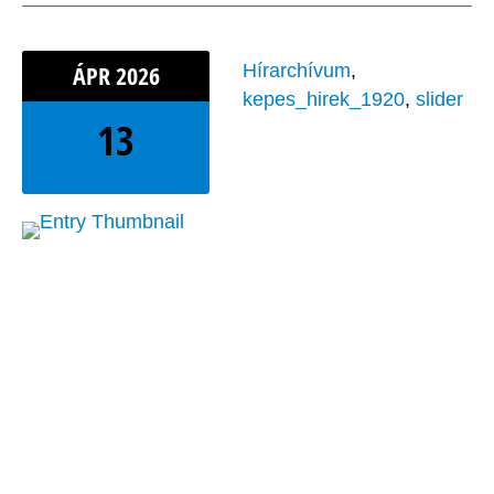
ÁPR
2026
Hírarchívum
,
kepes_hirek_1920
,
slider
13