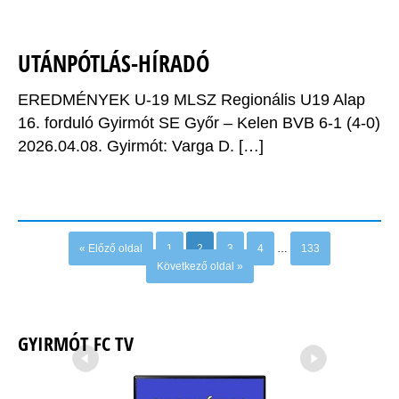
UTÁNPÓTLÁS-HÍRADÓ
EREDMÉNYEK U-19 MLSZ Regionális U19 Alap
16. forduló Gyirmót SE Győr – Kelen BVB 6-1 (4-0)
2026.04.08. Gyirmót: Varga D. […]
Newer posts
Older posts
« Előző oldal
1
2
3
4
…
133
Következő oldal »
GYIRMÓT FC TV
←
→