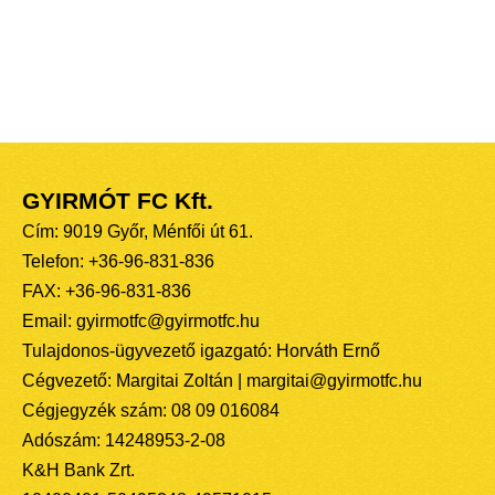
GYIRMÓT FC Kft.
Cím: 9019 Győr, Ménfői út 61.
Telefon: +36-96-831-836
FAX: +36-96-831-836
Email: gyirmotfc@gyirmotfc.hu
Tulajdonos-ügyvezető igazgató: Horváth Ernő
Cégvezető: Margitai Zoltán | margitai@gyirmotfc.hu
Cégjegyzék szám: 08 09 016084
Adószám: 14248953-2-08
K&H Bank Zrt.