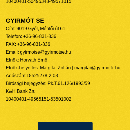
10400401-50495348-49571015
GYIRMÓT SE
Cím: 9019 Győr, Ménfői út 61.
Telefon: +36-96-831-836
FAX: +36-96-831-836
Email: gyirmotse@gyirmotse.hu
Elnök: Horváth Ernő
Elnök-helyettes: Margitai Zoltán | margitai@gyirmotfc.hu
Adószám:18525278-2-08
Bírósági bejegyzés: Pk.T.61.126/1993/59
K&H Bank Zrt.
10400401-49565151-53501002