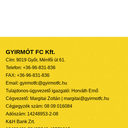
GYIRMÓT FC Kft.
Cím: 9019 Győr, Ménfői út 61.
Telefon: +36-96-831-836
FAX: +36-96-831-836
Email: gyirmotfc@gyirmotfc.hu
Tulajdonos-ügyvezető igazgató: Horváth Ernő
Cégvezető: Margitai Zoltán | margitai@gyirmotfc.hu
Cégjegyzék szám: 08 09 016084
Adószám: 14248953-2-08
K&H Bank Zrt.