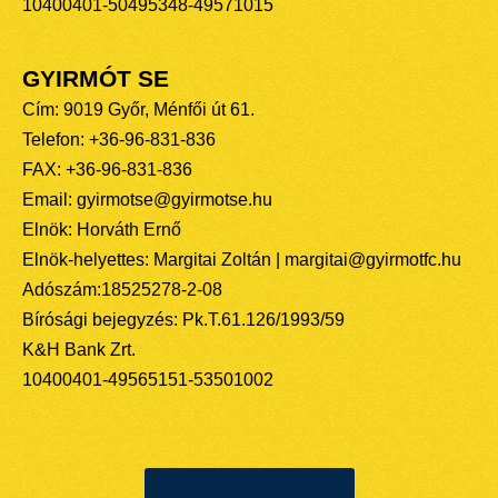
10400401-50495348-49571015
GYIRMÓT SE
Cím: 9019 Győr, Ménfői út 61.
Telefon: +36-96-831-836
FAX: +36-96-831-836
Email: gyirmotse@gyirmotse.hu
Elnök: Horváth Ernő
Elnök-helyettes: Margitai Zoltán | margitai@gyirmotfc.hu
Adószám:18525278-2-08
Bírósági bejegyzés: Pk.T.61.126/1993/59
K&H Bank Zrt.
10400401-49565151-53501002