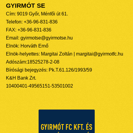
GYIRMÓT SE
Cím: 9019 Győr, Ménfői út 61.
Telefon: +36-96-831-836
FAX: +36-96-831-836
Email: gyirmotse@gyirmotse.hu
Elnök: Horváth Ernő
Elnök-helyettes: Margitai Zoltán | margitai@gyirmotfc.hu
Adószám:18525278-2-08
Bírósági bejegyzés: Pk.T.61.126/1993/59
K&H Bank Zrt.
10400401-49565151-53501002