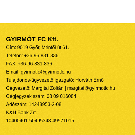
GYIRMÓT FC Kft.
Cím: 9019 Győr, Ménfői út 61.
Telefon: +36-96-831-836
FAX: +36-96-831-836
Email: gyirmotfc@gyirmotfc.hu
Tulajdonos-ügyvezető igazgató: Horváth Ernő
Cégvezető: Margitai Zoltán | margitai@gyirmotfc.hu
Cégjegyzék szám: 08 09 016084
Adószám: 14248953-2-08
K&H Bank Zrt.
10400401-50495348-49571015