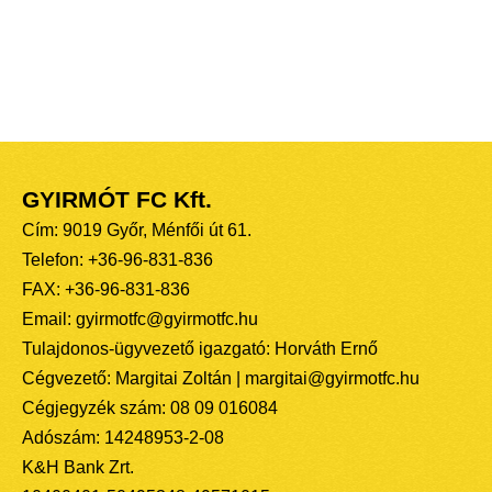
GYIRMÓT FC Kft.
Cím: 9019 Győr, Ménfői út 61.
Telefon: +36-96-831-836
FAX: +36-96-831-836
Email: gyirmotfc@gyirmotfc.hu
Tulajdonos-ügyvezető igazgató: Horváth Ernő
Cégvezető: Margitai Zoltán | margitai@gyirmotfc.hu
Cégjegyzék szám: 08 09 016084
Adószám: 14248953-2-08
K&H Bank Zrt.