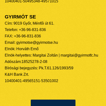
10400401-50495348-49571015
GYIRMÓT SE
Cím: 9019 Győr, Ménfői út 61.
Telefon: +36-96-831-836
FAX: +36-96-831-836
Email: gyirmotse@gyirmotse.hu
Elnök: Horváth Ernő
Elnök-helyettes: Margitai Zoltán | margitai@gyirmotfc.hu
Adószám:18525278-2-08
Bírósági bejegyzés: Pk.T.61.126/1993/59
K&H Bank Zrt.
10400401-49565151-53501002