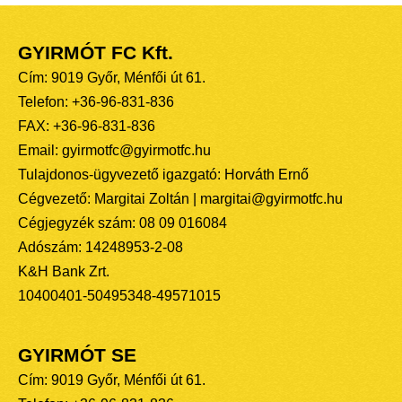
GYIRMÓT FC Kft.
Cím: 9019 Győr, Ménfői út 61.
Telefon: +36-96-831-836
FAX: +36-96-831-836
Email: gyirmotfc@gyirmotfc.hu
Tulajdonos-ügyvezető igazgató: Horváth Ernő
Cégvezető: Margitai Zoltán | margitai@gyirmotfc.hu
Cégjegyzék szám: 08 09 016084
Adószám: 14248953-2-08
K&H Bank Zrt.
10400401-50495348-49571015
GYIRMÓT SE
Cím: 9019 Győr, Ménfői út 61.