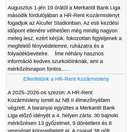
Augusztus 1-jén 19 órától a Merkantil Bank Liga
második fordulójában a HR-Rent Kozármislenyt
fogadjuk az Alcufer Stadionban. Az esti kezdési
időpont ellenére vélhetően még mindig nagyon
meleg lesz, ezért kérjük, fokozottan figyeljenek a
megfelelő fényvédelemre, ruházatra és a
folyadékbevitelre. Íme néhány hasznos
információ kedves szurkolóinknak, ami a
mérkőzésnapon fontos…
...
Ellenfelünk a HR-Rent Kozármisleny
A 2025–2026-os szezon: A HR-Rent
Kozármisleny ismét az NB II élmezőnyében
végzett. A baranyai együttes a Merkantil Bank
Liga előző idényét a 4. helyen zárta: 30 bajnoki
mérkőzésen 13 győzelmet, 9 döntetlent és 8
vereséget könyvelhetett el. A csapat 38 gólt