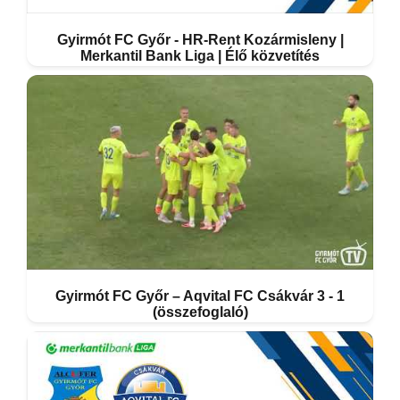
Gyirmót FC Győr - HR-Rent Kozármisleny |
Merkantil Bank Liga | Élő közvetítés
Gyirmót FC Győr – Aqvital FC Csákvár 3 - 1
(összefoglaló)