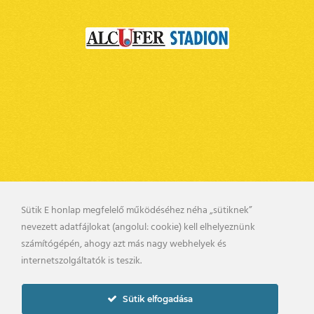
Sütik E honlap megfelelő működéséhez néha „sütiknek”
BELSŐ VISSZAÉLÉS BEJELENTÉSI RENDSZER
nevezett adatfájlokat (angolul: cookie) kell elhelyeznünk
KAPCSOLAT
UTÁNPÓTLÁS
számítógépén, ahogy azt más nagy webhelyek és
PÁLYARENDSZABÁLYOK
internetszolgáltatók is teszik.
ADATKEZELÉSI TÁJÉKOZTATÓ
Sütik elfogadása
2019. © gyirmotfc.hu