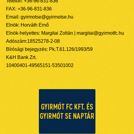
Telefon: +36-96-831-836
FAX: +36-96-831-836
Email: gyirmotse@gyirmotse.hu
Elnök: Horváth Ernő
Elnök-helyettes: Margitai Zoltán | margitai@gyirmotfc.hu
Adószám:18525278-2-08
Bírósági bejegyzés: Pk.T.61.126/1993/59
K&H Bank Zrt.
10400401-49565151-53501002